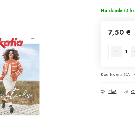
Na sklade
(4 ks
7,50 €
Jednotková 
Kód tovaru:
CAT 
Tlač
O