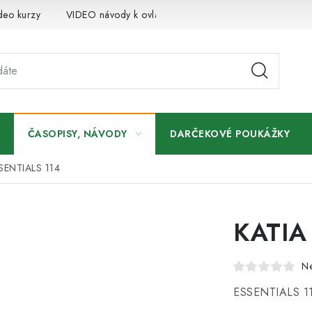
deo kurzy
VIDEO návody k ovládaniu e-shopu
Oznamy
ČASOPISY, NÁVODY
DARČEKOVÉ POUKÁŽKY
SENTIALS 114
KATIA
N
ESSENTIALS 1