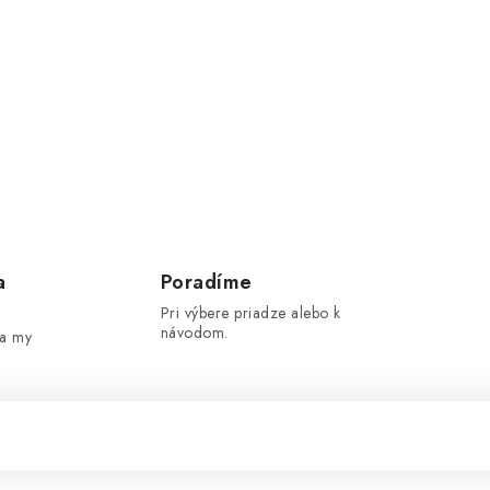
a
Poradíme
Pri výbere priadze alebo k
návodom.
 a my