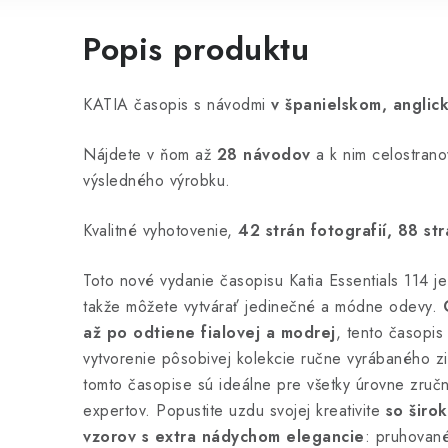
Popis produktu
KATIA časopis s návodmi
v španielskom, angli
Nájdete v ňom až
28 návodov
a k nim celostrano
výsledného výrobku.
Kvalitné vyhotovenie,
42 strán fotografií, 88 st
Toto nové vydanie časopisu Katia Essentials 114 je 
takže môžete vytvárať jedinečné a módne odevy.
až po odtiene fialovej a modrej
, tento časopis
vytvorenie pôsobivej kolekcie ručne vyrábaného 
tomto časopise sú ideálne pre všetky úrovne zruč
expertov. Popustite uzdu svojej kreativite
so širo
vzorov s extra nádychom elegancie
: pruhované