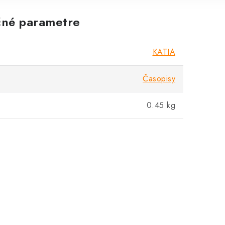
né parametre
KATIA
Časopisy
0.45 kg