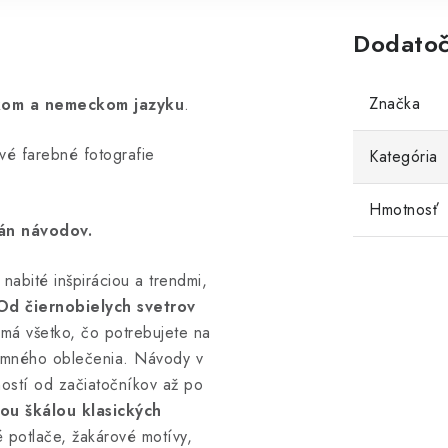
Dodatoč
Značka
ckom a nemeckom jazyku
.
vé farebné fotografie
Kategória
Hmotnosť
rán návodov.
nabité inšpiráciou a trendmi,
Od čiernobielych svetrov
 má všetko, čo potrebujete na
zimného oblečenia. Návody v
ností od začiatočníkov až po
kou škálou klasických
 potlače, žakárové motívy,