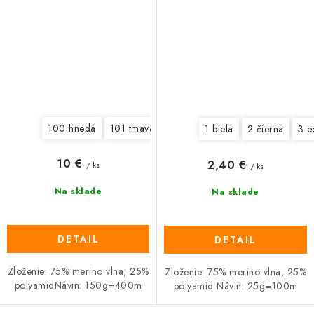
100 hnedá
101 tmavá šedá
103 vínová
104 oranžov
1 biela
2 čierna
3 e
10 €
2,40 €
/ ks
/ ks
Na sklade
Na sklade
DETAIL
DETAIL
Zloženie: 75% merino vlna, 25%
Zloženie: 75% merino vlna, 25%
polyamidNávin: 150g=400m
polyamid Návin: 25g=100m