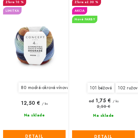
10 %
až 30 %
LIMITKA
AKCIA
Nové FARBY
80 modrá-okrová-vínová
81 zelená-okrová-oranžová-čer
101 béžová
102 ružov
1,75 €
od
/ ks
12,50 €
/ ks
2,50 €
Na sklade
Na sklade
DETAIL
DETAIL