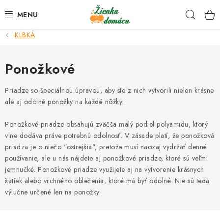
Prejsť
Hľad
na
obsah
KLBKÁ
NOVINKY*
Ponožkové
KLBKÁ
Priadze so špeciálnou úpravou, aby ste z nich vytvorili nielen krásne
GALANTÉRIA
ale aj odolné ponožky na každé nôžky.
ČASOPISY, NÁVODY
Ponožkové priadze obsahujú zväčša malý podiel polyamidu, ktorý
vlne dodáva práve potrebnú odolnosť. V zásade platí, že ponožková
DARČEKOVÉ POUKÁŽKY
priadza je o niečo "ostrejšia", pretože musí naozaj vydržať denné
používanie, ale u nás nájdete aj ponožkové priadze, ktoré sú veľmi
jemnučké. Ponožkové priadze využijete aj na vytvorenie krásnych
VÝPREDAJ!
šatiek alebo vrchného oblečenia, ktoré má byť odolné. Nie sú teda
výlučne určené len na ponožky.
O nás a výrobcoch
Ako nakupovať
Návody a video kurzy
VIDEO návody k ovládaniu e-shopu
Oznamy
Kontakty