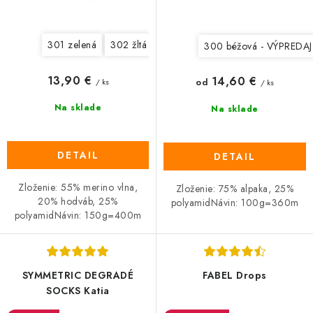
301 zelená
302 žltá
305 hnedá
300 béžová - VÝPREDAJ
13,90 €
14,60 €
od
/ ks
/ ks
Na sklade
Na sklade
DETAIL
DETAIL
Zloženie: 55% merino vlna,
Zloženie: 75% alpaka, 25%
20% hodváb, 25%
polyamidNávin: 100g=360m
polyamidNávin: 150g=400m
SYMMETRIC DEGRADÉ
FABEL Drops
SOCKS Katia