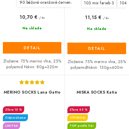
90 béžová-oranžová-červená-čierna
92 modrá-béžová-hr
103 mix farieb 3
104 
10,70 €
11,15 €
/ ks
/ ks
Na sklade
Na sklade
DETAIL
DETAIL
Zloženie: 75% merino vlna, 25%
Zloženie: 75% merino vlna, 25%
polyamid Návin: 80g=320m
polyamidNávin: 150g=400m
MERINO SOCKS Lana Gatto
MISKA SOCKS Katia
15 %
43 %
Odporúčame
VÝPREDAJ
LIMITKA
TOP podľa Vás