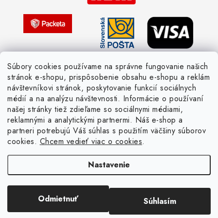
Pletený slovník česky-anglicky
Súbory cookies používame na správne fungovanie našich
stránok e-shopu, prispôsobenie obsahu e-shopu a reklám
návštevníkovi stránok, poskytovanie funkcií sociálnych
médií a na analýzu návštevnosti. Informácie o používaní
našej stránky tiež zdieľame so sociálnymi médiami,
reklamnými a analytickými partnermi. Náš e-shop a
partneri potrebujú Váš súhlas s použitím väčšiny súborov
cookies.
Chcem vedieť viac o cookies
.
Nastavenie
Copyright 2026
Žienka domáca
. Všetky práva vyhradené.
Upraviť nastavenie
cookies
Vytvoril Shoptet
Odmietnuť
Súhlasím
Odstúpiť od zmluvy