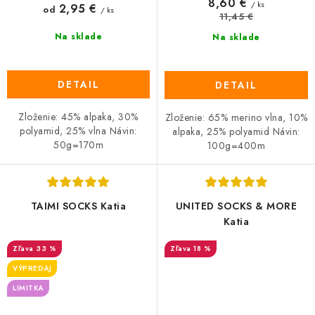
8,60 €
/ ks
2,95 €
od
/ ks
11,45 €
Na sklade
Na sklade
DETAIL
DETAIL
Zloženie: 45% alpaka, 30%
Zloženie: 65% merino vlna, 10%
polyamid, 25% vlna Návin:
alpaka, 25% polyamid Návin:
50g=170m
100g=400m
TAIMI SOCKS Katia
UNITED SOCKS & MORE
Katia
33 %
18 %
VÝPREDAJ
LIMITKA