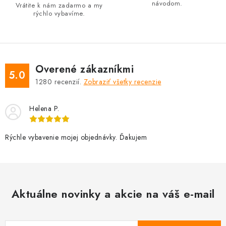
návodom.
p
Vrátite k nám zadarmo a my
rýchlo vybavíme.
i
s
u
Overené zákazníkmi
5.0
1280
recenzií.
Zobraziť všetky recenzie
Helena P.
Rýchle vybavenie mojej objednávky. Ďakujem
Aktuálne novinky a akcie na váš e-mail