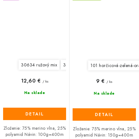
30634 ružový mix
30635 zeleno-modrý mix
30636 če
101 horčicová-zelená-o
12,60 €
9 €
/ ks
/ ks
Na sklade
Na sklade
DETAIL
DETAIL
Zloženie: 75% merino vlna, 25%
Zloženie: 75% merino vlna, 25%
polyamid Návin: 100g=400m
polyamid Návin: 150g=400m