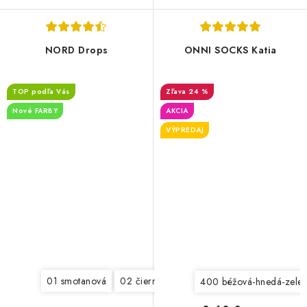
NORD Drops
ONNI SOCKS Katia
TOP podľa Vás
24 %
Nové FARBY
AKCIA
VÝPREDAJ
01 smotanová
02 čierna
03 svetlá šedá
04 šedá
0
400 béžová-hnedá-zele