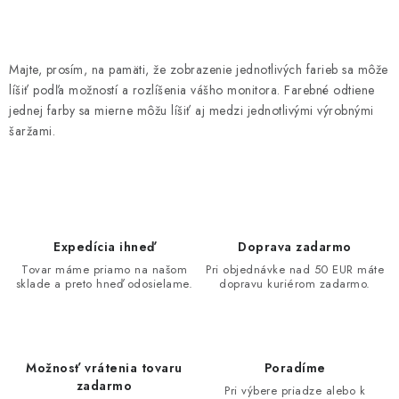
O
v
Majte, prosím, na pamäti, že zobrazenie jednotlivých farieb sa môže
l
líšiť podľa možností a rozlíšenia vášho monitora. Farebné odtiene
á
jednej farby sa mierne môžu líšiť aj medzi jednotlivými výrobnými
d
šaržami.
a
c
i
e
p
Expedícia ihneď
Doprava zadarmo
r
Tovar máme priamo na našom
Pri objednávke nad 50 EUR máte
sklade a preto hneď odosielame.
dopravu kuriérom zadarmo.
v
k
y
v
Možnosť vrátenia tovaru
Poradíme
ý
zadarmo
Pri výbere priadze alebo k