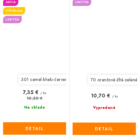
AKCIA
LIMITKA
VÝPREDAJ
LIMITKA
301 camel-khaki-červená
304 vínová-hrdzavá-okrová
3
70 oranžová-žltá-zelená
7,35 €
/ ks
10,70 €
/ ks
10,50 €
Na sklade
Vypredané
DETAIL
DETAIL