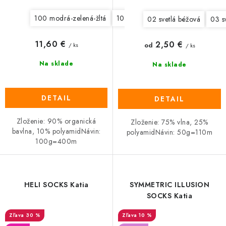
100 modrá-zelená-žltá
101 oranžová-zelená-modrá
102
02 svetlá béžová
03 s
11,60 €
2,50 €
od
/ ks
/ ks
Na sklade
Na sklade
DETAIL
DETAIL
Zloženie: 90% organická
Zloženie: 75% vlna, 25%
bavlna, 10% polyamidNávin:
polyamidNávin: 50g=110m
100g=400m
HELI SOCKS Katia
SYMMETRIC ILLUSION
SOCKS Katia
30 %
10 %