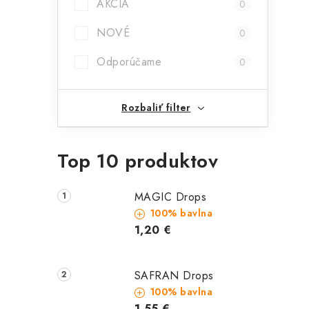
AKCIA
0
r
NOVÉ
0
Odporúčame
0
Rozbaliť filter
Top 10 produktov
i
MAGIC Drops
100% bavlna
1,20 €
SAFRAN Drops
100% bavlna
1,55 €