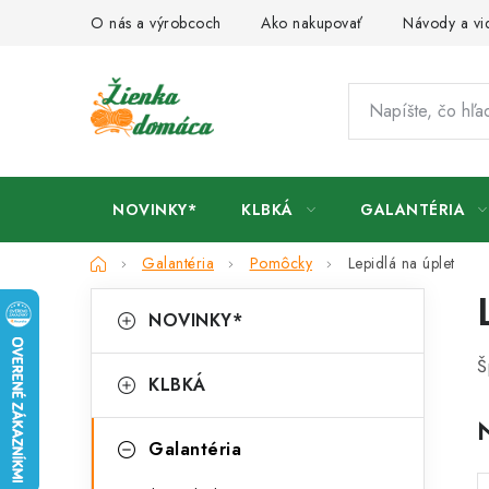
Prejsť
O nás a výrobcoch
Ako nakupovať
Návody a vi
na
obsah
NOVINKY*
KLBKÁ
GALANTÉRIA
Domov
Galantéria
Pomôcky
Lepidlá na úplet
B
K
Preskočiť
NOVINKY*
kategórie
a
o
Š
t
č
KLBKÁ
e
n
g
Galantéria
ý
ó