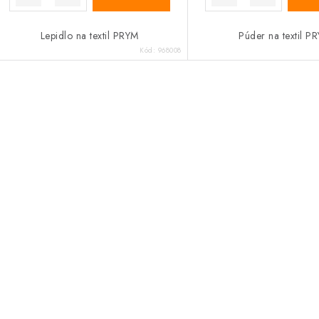
Lepidlo na textil PRYM
Púder na textil P
Kód:
968008
O
v
á
d
a
c
e