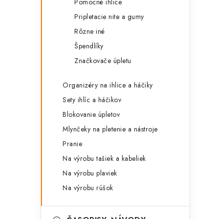
Pomocné ihlice
Pripletacie nite a gumy
Rôzne iné
Špendlíky
Značkovače úpletu
Organizéry na ihlice a háčiky
Sety ihlíc a háčikov
Blokovanie úpletov
Mlynčeky na pletenie a nástroje
t
Pranie
Na výrobu tašiek a kabeliek
Na výrobu plaviek
Na výrobu rúšok