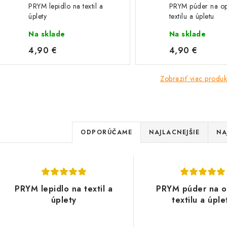
PRYM lepidlo na textil a
PRYM púder na o
úplety
textilu a úpletu
Na sklade
Na sklade
4,90 €
4,90 €
Zobraziť viac produk
R
ODPORÚČAME
NAJLACNEJŠIE
NA
a
V
d
ý
e
PRYM lepidlo na textil a
PRYM púder na o
p
úplety
textilu a úple
n