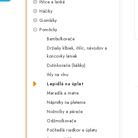
Ihlice a lanká
p
r
Háčiky
a
i
Gombíky
e
n
Pomôcky
e
Bambuľkovače
Držiaky klbiek, ihlíc, návodov a
l
koncovky laniek
Dutinkovače (bábky)
Ihly na vlnu
Lepidlá na úplet
Meradlá a metre
Náprstky na pletenie
Nožničky a párače
Odžmolkovače
Počítadlá riadkov a úpletu
i