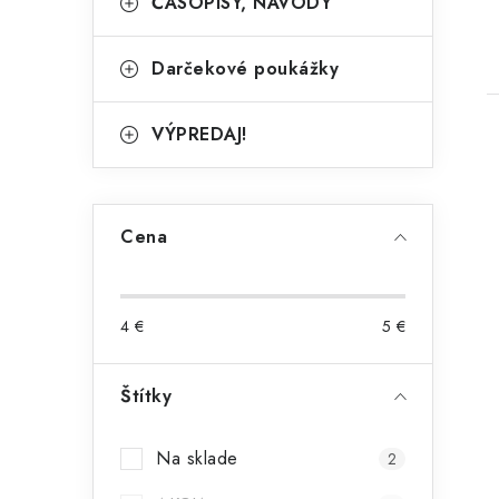
ČASOPISY, NÁVODY
Darčekové poukážky
VÝPREDAJ!
Cena
l
4
€
5
€
Štítky
i
Na sklade
2