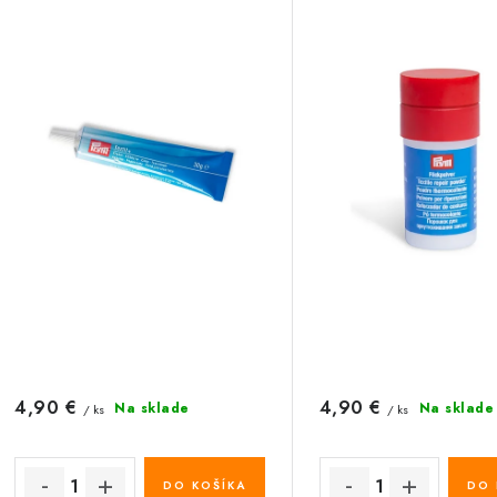
i
s
e
p
p
r
r
o
o
d
d
u
u
k
k
t
o
o
v
4,90 €
4,90 €
v
Na sklade
Na sklade
/ ks
/ ks
DO KOŠÍKA
DO 