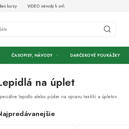
deo kurzy
VIDEO návody k ovládaniu e-shopu
Oznamy
ČASOPISY, NÁVODY
DARČEKOVÉ POUKÁŽKY
Lepidlá na úplet
peciálne lepidlo alebo púder na opravu textílií a úpletov.
Najpredávanejšie