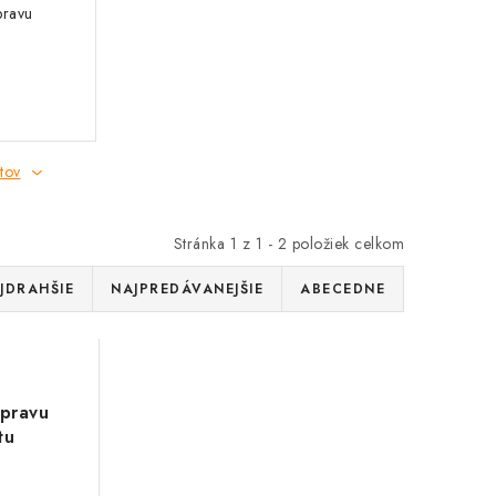
pravu
tov
Stránka
1
z
1
-
2
položiek celkom
JDRAHŠIE
NAJPREDÁVANEJŠIE
ABECEDNE
pravu
tu