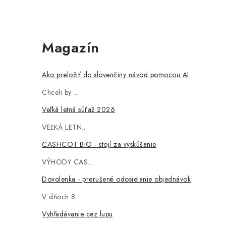
Magazín
Ako preložiť do slovenčiny návod pomocou AI
Chceli by ...
Veľká letná súťaž 2026
VEĽKÁ LETN...
CASHCOT BIO - stojí za vyskúšanie
VÝHODY CAS...
Dovolenka - prerušené odosielanie objednávok
V dňoch 8....
Vyhľadávanie cez lupu