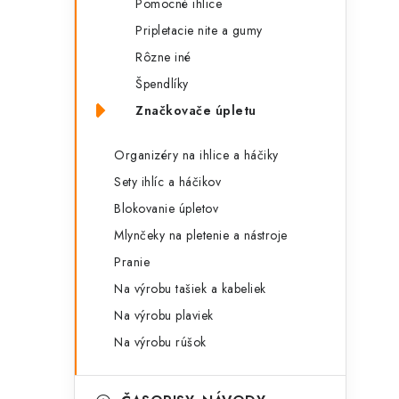
Pomocné ihlice
i
Pripletacie nite a gumy
Rôzne iné
Špendlíky
Značkovače úpletu
Organizéry na ihlice a háčiky
Sety ihlíc a háčikov
Blokovanie úpletov
Mlynčeky na pletenie a nástroje
Pranie
Na výrobu tašiek a kabeliek
t
Na výrobu plaviek
Na výrobu rúšok