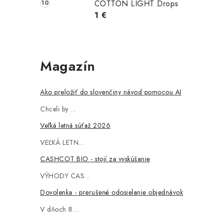
i
COTTON LIGHT Drops
1 €
r
Magazín
Ako preložiť do slovenčiny návod pomocou AI
Chceli by ...
Veľká letná súťaž 2026
VEĽKÁ LETN...
i
CASHCOT BIO - stojí za vyskúšanie
VÝHODY CAS...
Dovolenka - prerušené odosielanie objednávok
V dňoch 8....