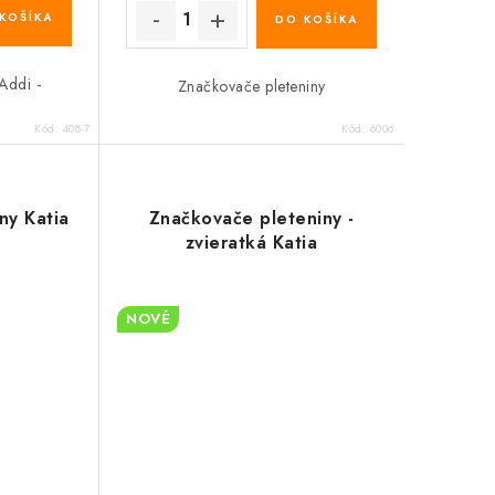
KOŠÍKA
DO KOŠÍKA
Addi -
Značkovače pleteniny
Kód:
408-7
Kód:
6006
ny Katia
Značkovače pleteniny -
zvieratká Katia
NOVÉ