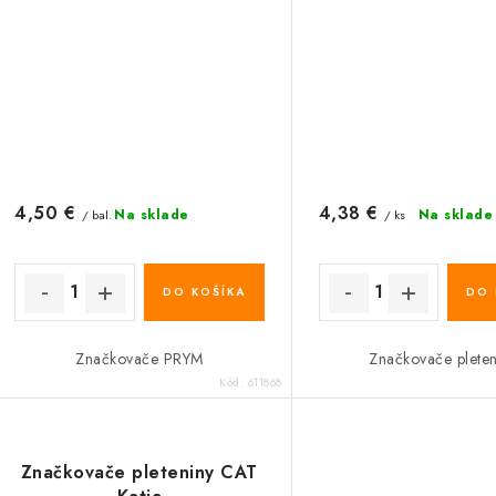
4,50 €
4,38 €
Na sklade
Na sklade
/ bal.
/ ks
DO KOŠÍKA
DO 
Značkovače PRYM
Značkovače pleten
Kód:
611868
Značkovače pleteniny CAT