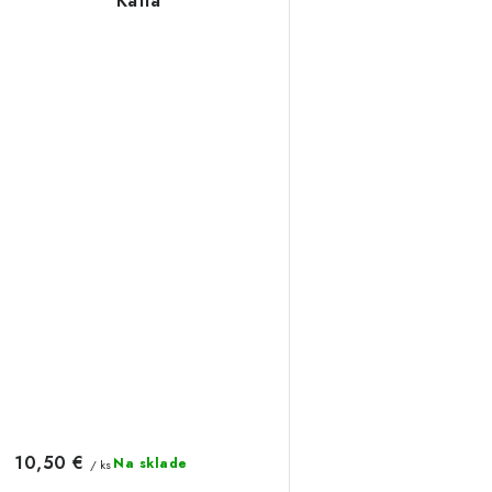
Katia
10,50 €
Na sklade
/ ks