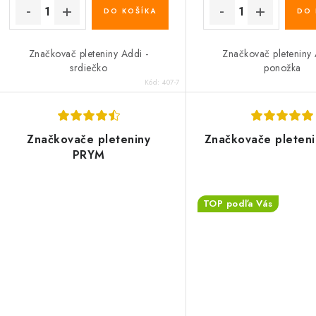
DO KOŠÍKA
DO 
Značkovač pleteniny Addi -
Značkovač pleteniny 
srdiečko
ponožka
Kód:
407-7
Značkovače pleteniny
Značkovače pleteni
PRYM
TOP podľa Vás