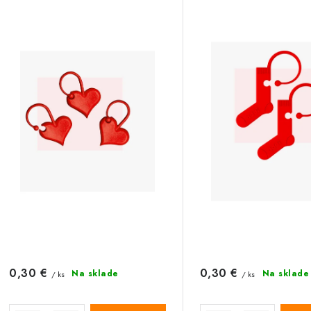
p
i
e
s
p
p
r
r
o
o
d
d
u
u
k
k
t
o
o
0,30 €
0,30 €
v
Na sklade
Na sklade
/ ks
/ ks
v