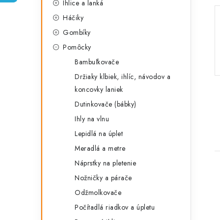
Ihlice a lanká
p
r
Háčiky
a
i
Gombíky
e
n
Pomôcky
e
Bambuľkovače
Držiaky klbiek, ihlíc, návodov a
l
koncovky laniek
Dutinkovače (bábky)
Ihly na vlnu
Lepidlá na úplet
Meradlá a metre
Náprstky na pletenie
Nožničky a párače
Odžmolkovače
Počítadlá riadkov a úpletu