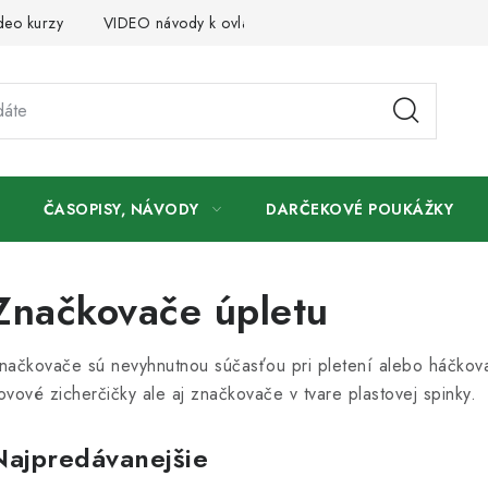
deo kurzy
VIDEO návody k ovládaniu e-shopu
Oznamy
ČASOPISY, NÁVODY
DARČEKOVÉ POUKÁŽKY
Značkovače úpletu
načkovače sú nevyhnutnou súčasťou pri pletení alebo háčkova
ovové zicherčičky ale aj značkovače v tvare plastovej spinky.
Najpredávanejšie