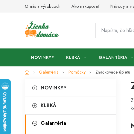
Prejsť
O nás a výrobcoch
Ako nakupovať
Návody a vi
na
obsah
NOVINKY*
KLBKÁ
GALANTÉRIA
Domov
Galantéria
Pomôcky
Značkovače úpletu
B
K
Preskočiť
NOVINKY*
kategórie
a
o
Z
t
č
KLBKÁ
k
e
n
g
Galantéria
ý
ó