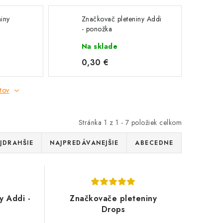
iny
Značkovač pleteniny Addi
- ponožka
Na sklade
0,30 €
tov
Stránka
1
z
1
-
7
položiek celkom
JDRAHŠIE
NAJPREDÁVANEJŠIE
ABECEDNE
y Addi -
Značkovače pleteniny
Drops