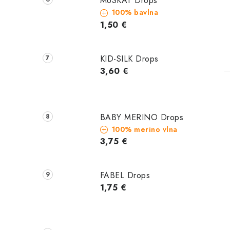
MUSKAT Drops
100% bavlna
1,50 €
KID-SILK Drops
3,60 €
BABY MERINO Drops
100% merino vlna
l
3,75 €
FABEL Drops
1,75 €