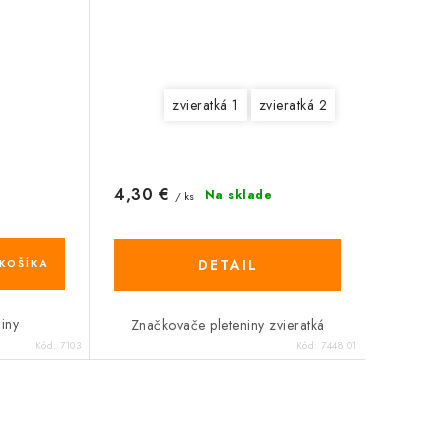
zvieratká 1
zvieratká 2
4,30 €
Na sklade
/ ks
DETAIL
KOŠÍKA
iny
Značkovače pleteniny zvieratká
Kód:
7103
Kód:
7448 01