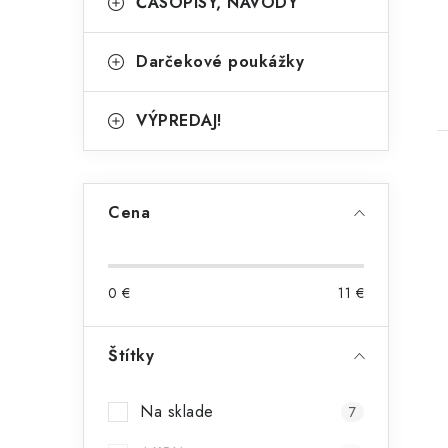
ČASOPISY, NÁVODY
Darčekové poukážky
VÝPREDAJ!
Cena
0
€
11
€
Štítky
Na sklade
7