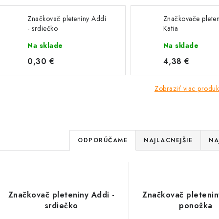
Značkovač pleteniny Addi
Značkovače pleten
- srdiečko
Katia
Na sklade
Na sklade
0,30 €
4,38 €
Zobraziť viac produk
R
ODPORÚČAME
NAJLACNEJŠIE
NA
a
d
V
e
Značkovač pleteniny Addi -
Značkovač pletenin
ý
srdiečko
ponožka
n