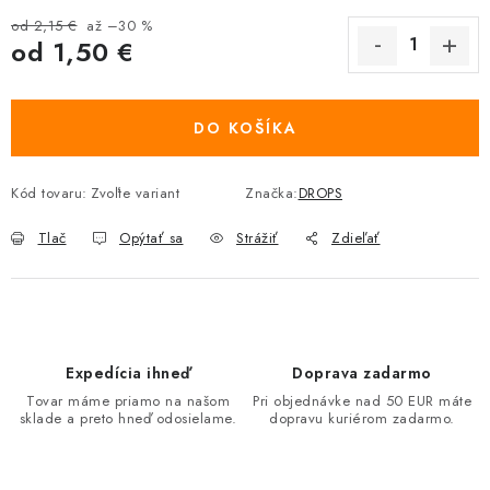
od 2,15 €
až –30 %
od
1,50 €
Jednotková cena:
DO KOŠÍKA
Kód tovaru:
Zvoľte variant
Značka:
DROPS
Tlač
Opýtať sa
Strážiť
Zdieľať
Expedícia ihneď
Doprava zadarmo
Tovar máme priamo na našom
Pri objednávke nad 50 EUR máte
sklade a preto hneď odosielame.
dopravu kuriérom zadarmo.