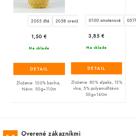
0100 smotanová
0517
2055 žltá
2058 oranžová
3002 béžovo marhuľo
3,85 €
1,50 €
Na sklade
Na sklade
DETAIL
DETAIL
Zloženie: 80% alpaka, 15%
Zloženie: 100% bavlna,
vlna, 5% polyamidNávin:
Návin: 50g=110m
50g=140m
Overené zákazníkmi