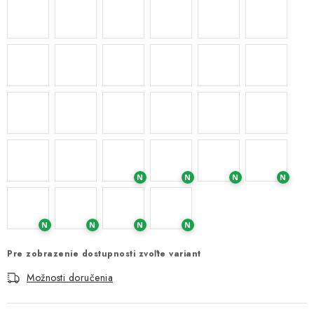
N
N
N
N
N
N
N
N
Pre zobrazenie dostupnosti zvoľte variant
Možnosti doručenia