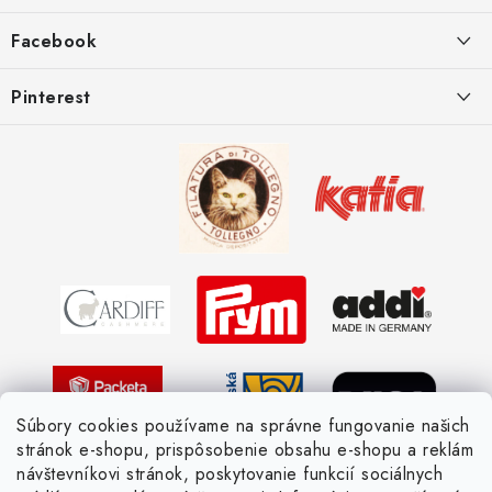
t
Ako vrátiť tovar
i
Ako to u nás funguje
Facebook
e
Postup pri reklamácii
Kedy odosielame balíky
Pinterest
Spôsoby doručenia a ceny
Kombinácie DROPS priadzí
Kedy objednáme nový tovar
Ako sa orientovať v hrúbke priadzí
Obchodné podmienky
Vernostné zľavy
Ochrana osobných údajov
Strážny pes postráži
Žiadosť dotknutej osoby
Pletený slovník anglicky-česky
Pletený slovník česky-anglicky
Súbory cookies používame na správne fungovanie našich
stránok e-shopu, prispôsobenie obsahu e-shopu a reklám
návštevníkovi stránok, poskytovanie funkcií sociálnych