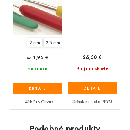
2 mm
2,5 mm
3 mm
3,5 mm
4 mm
4,5 
26,50 €
1,95 €
od
Nie je na sklade
Na sklade
DETAIL
DETAIL
Držiak na klbko PRYM
Háčik Pro Circus
Podobné produkty