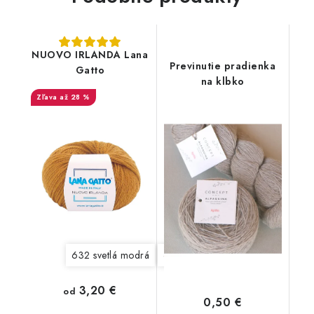
NUOVO IRLANDA Lana
Previnutie pradienka
Gatto
na klbko
až 28 %
632 svetlá modrá
642 červená
763 vanilkový kr
3,20 €
od
0,50 €