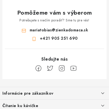
Pomôžeme vám s výberom
Potrebujete s niečím poradiť? Sme tu pre vás!
mariatobias
@
zienkadomaca.sk
+421 905 251 690
Z
á
Informácie pre zákazníkov
p
ä
Ako sa registrovať
Čítanie ku kávičke