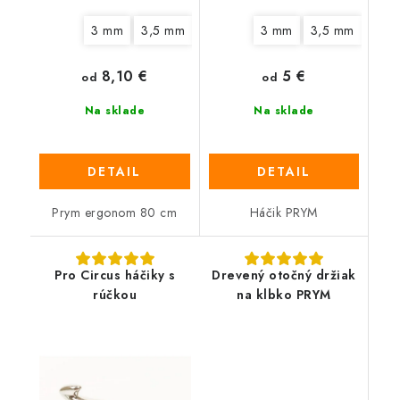
3 mm
3,5 mm
4 mm
4,5 mm
3 mm
3,5 mm
5 mm
6 mm
4,5
8,10 €
5 €
od
od
Na sklade
Na sklade
DETAIL
DETAIL
Prym ergonom 80 cm
Háčik PRYM
Pro Circus háčiky s
Drevený otočný držiak
rúčkou
na klbko PRYM