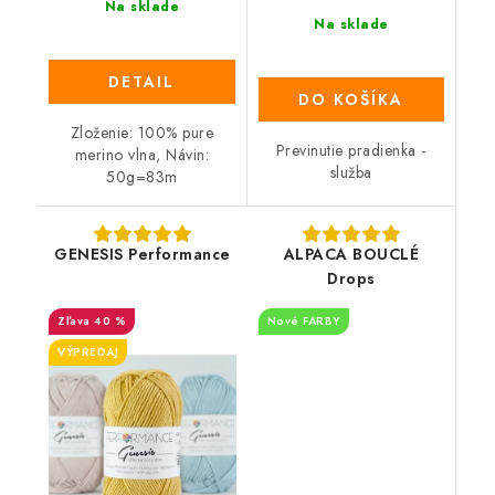
Na sklade
Na sklade
DETAIL
DO KOŠÍKA
Zloženie: 100% pure
Previnutie pradienka -
merino vlna, Návin:
služba
50g=83m
GENESIS Performance
ALPACA BOUCLÉ
Drops
40 %
Nové FARBY
VÝPREDAJ