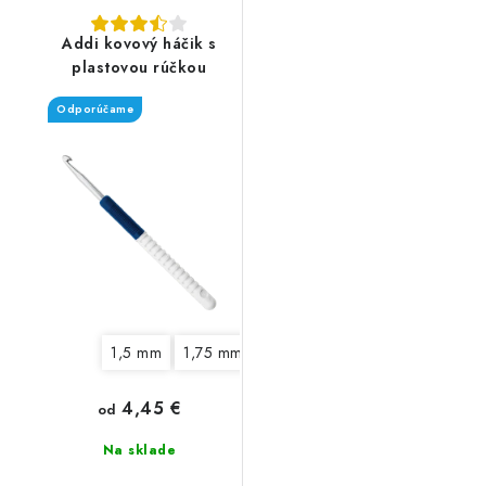
Addi kovový háčik s
plastovou rúčkou
Odporúčame
1,5 mm
1,75 mm
2 mm
2,5 mm
3 mm
3,
4,45 €
od
Na sklade