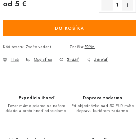
od
5 €
Jednotková cena:
DO KOŠÍKA
Kód tovaru:
Zvoľte variant
Značka:
PRYM
Tlač
Opýtať sa
Strážiť
Zdieľať
Expedícia ihneď
Doprava zadarmo
Tovar máme priamo na našom
Pri objednávke nad 50 EUR máte
sklade a preto hneď odosielame.
dopravu kuriérom zadarmo.