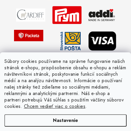
Ochrana osobných údajov
Strážny pes postráži
Žiadosť dotknutej osoby
Pletený slovník anglicky-česky
Pletený slovník česky-anglicky
Súbory cookies používame na správne fungovanie našich
stránok e-shopu, prispôsobenie obsahu e-shopu a reklám
návštevníkovi stránok, poskytovanie funkcií sociálnych
médií a na analýzu návštevnosti. Informácie o používaní
našej stránky tiež zdieľame so sociálnymi médiami,
reklamnými a analytickými partnermi. Náš e-shop a
partneri potrebujú Váš súhlas s použitím väčšiny súborov
cookies.
Chcem vedieť viac o cookies
.
Nastavenie
Copyright 2026
Žienka domáca
. Všetky práva vyhradené.
Upraviť nastavenie
cookies