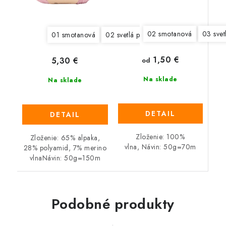
02 smotanová
03 svet
01 smotanová
02 svetlá pšenica
03 perlovo šedá
1,50 €
5,30 €
od
Na sklade
Na sklade
DETAIL
DETAIL
Zloženie: 100%
Zloženie: 65% alpaka,
vlna, Návin: 50g=70m
28% polyamid, 7% merino
vlnaNávin: 50g=150m
Podobné produkty