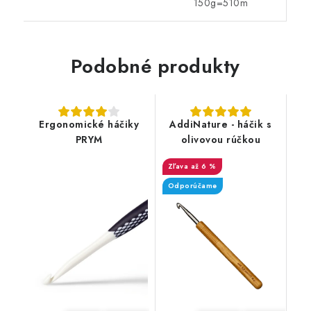
150g=510m
Podobné produkty
Ergonomické háčiky
AddiNature - háčik s
PRYM
olivovou rúčkou
až 6 %
Odporúčame