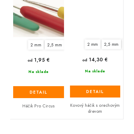
2 mm
2,5 mm
3 m
2 mm
2,5 mm
3 mm
3,5 mm
4 mm
4,5 
14,30 €
1,95 €
od
od
Na sklade
Na sklade
DETAIL
DETAIL
Kovový háčik s orechovým
Háčik Pro Circus
drevom