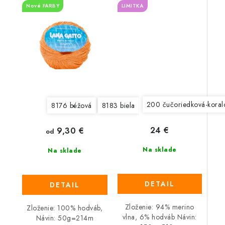
Nové FARBY
LIMITKA
200 čučoriedková-koral
8176 béžová
8183 biela
8188 nočná modrá
81
24 €
9,30 €
od
Na sklade
Na sklade
DETAIL
DETAIL
Zloženie: 94% merino
Zloženie: 100% hodváb,
vlna, 6% hodváb Návin:
Návin: 50g=214m