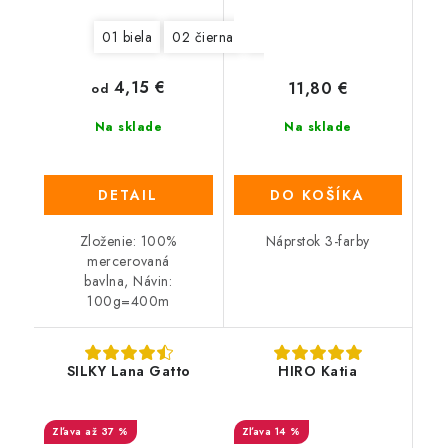
01 biela
02 čierna
03 smotanová
04 červená
4,15 €
11,80 €
od
Na sklade
Na sklade
DETAIL
DO KOŠÍKA
Zloženie: 100%
Náprstok 3-farby
mercerovaná
bavlna, Návin:
100g=400m
SILKY Lana Gatto
HIRO Katia
až 37 %
14 %