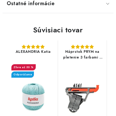
Ostatné informácie
Súvisiaci tovar
ALEXANDRIA Katia
Náprstok PRYM na
pletenie 3 farbami s
posuvom
až 30 %
Odporúčame