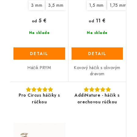
3 mm
3,5 mm
4,5 mm
1,5 mm
5 mm
6 mm
1,75 mm
7 mm
2
5 €
11 €
od
od
Na sklade
Na sklade
DETAIL
DETAIL
Háčik PRYM
Kovový háčik s olivovým
drevom
Pro Circus háčiky s
AddiNature - háčik s
rúčkou
orechovou rúčkou