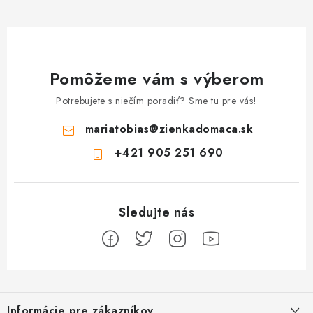
Pomôžeme vám s výberom
Potrebujete s niečím poradiť? Sme tu pre vás!
mariatobias
@
zienkadomaca.sk
+421 905 251 690
Z
á
Informácie pre zákazníkov