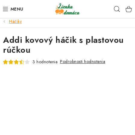
Prejsť
Hľad
na
obsah
Háčiky
NOVINKY*
Addi kovový háčik s plastovou
KLBKÁ
rúčkou
GALANTÉRIA
Podrobnosti hodnotenia
3 hodnotenia
ČASOPISY, NÁVODY
DARČEKOVÉ POUKÁŽKY
VÝPREDAJ!
O nás a výrobcoch
Ako nakupovať
Návody a video kurzy
VIDEO návody k ovládaniu e-shopu
Oznamy
Kontakty