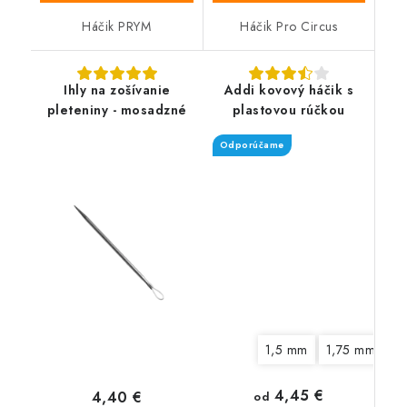
Háčik PRYM
Háčik Pro Circus
Ihly na zošívanie
Addi kovový háčik s
pleteniny - mosadzné
plastovou rúčkou
Odporúčame
1,5 mm
1,75 mm
2
4,45 €
4,40 €
od