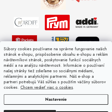
Obchodné podmienky
Vernostné zľavy
Ochrana osobných údajov
Strážny pes postráži
Žiadosť dotknutej osoby
Pletený slovník anglicky-česky
Pletený slovník česky-anglicky
Súbory cookies používame na správne fungovanie našich
stránok e-shopu, prispôsobenie obsahu e-shopu a reklám
návštevníkovi stránok, poskytovanie funkcií sociálnych
médií a na analýzu návštevnosti. Informácie o používaní
našej stránky tiež zdieľame so sociálnymi médiami,
reklamnými a analytickými partnermi. Náš e-shop a
partneri potrebujú Váš súhlas s použitím väčšiny súborov
cookies.
Chcem vedieť viac o cookies
.
Nastavenie