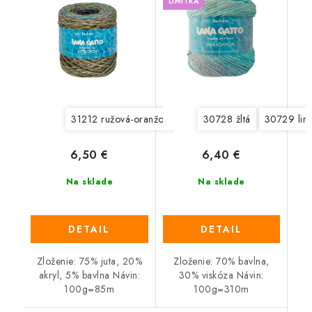
LIMITKA
31212 ružová-oranžová
31213 hnedá-petrol
30728 žltá
30729 lim
31214
6,50 €
6,40 €
Na sklade
Na sklade
DETAIL
DETAIL
Zloženie: 75% juta, 20%
Zloženie: 70% bavlna,
akryl, 5% bavlna Návin:
30% viskóza Návin:
100g=85m
100g=310m