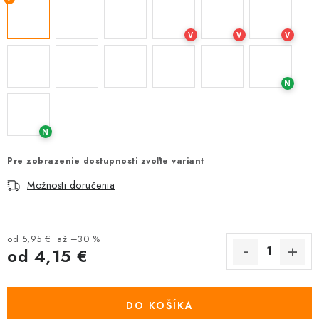
V
V
V
N
N
Pre zobrazenie dostupnosti zvoľte variant
Možnosti doručenia
od 5,95 €
až –30 %
od
4,15 €
Jednotková cena:
DO KOŠÍKA