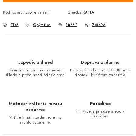
Kód tovaru:
Zvoľte variant
Značka:
KATIA
Tlač
Opýtať sa
Strážiť
Zdieľať
Expedícia ihneď
Doprava zadarmo
Tovar máme priamo na našom
Pri objednávke nad 50 EUR máte
sklade a preto hneď odosielame.
dopravu kuriérom zadarmo.
Možnosť vrátenia tovaru
Poradíme
zadarmo
Pri výbere priadze alebo k
návodom.
Vrátite k nám zadarmo a my
rýchlo vybavíme.