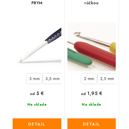
PRYM
rúčkou
3 mm
3,5 mm
4,5 mm
2 mm
5 mm
2,5 mm
6 mm
7 mm
3 m
5 €
1,95 €
od
od
Na sklade
Na sklade
DETAIL
DETAIL