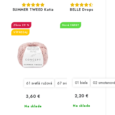
SUMMER TWEED Katia
BELLE Drops
39 %
Nové FARBY
VÝPREDAJ
01 biela
02 smotanov
61 svetlá ružová
67 svieža jabĺčková
70 tmavá mo
2,20 €
3,60 €
Na sklade
Na sklade