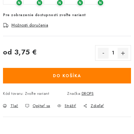
N
N
N
N
N
Pre zobrazenie dostupnosti zvoľte variant
Možnosti doručenia
od
3,75 €
Jednotková cena:
DO KOŠÍKA
Kód tovaru:
Zvoľte variant
Značka:
DROPS
Tlač
Opýtať sa
Strážiť
Zdieľať