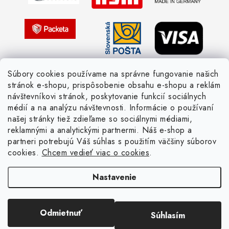
Pletený slovník česky-anglicky
Súbory cookies používame na správne fungovanie našich
stránok e-shopu, prispôsobenie obsahu e-shopu a reklám
návštevníkovi stránok, poskytovanie funkcií sociálnych
médií a na analýzu návštevnosti. Informácie o používaní
našej stránky tiež zdieľame so sociálnymi médiami,
reklamnými a analytickými partnermi. Náš e-shop a
partneri potrebujú Váš súhlas s použitím väčšiny súborov
cookies.
Chcem vedieť viac o cookies
.
Nastavenie
Copyright 2026
Žienka domáca
. Všetky práva vyhradené.
Upraviť nastavenie
cookies
Vytvoril Shoptet
Odmietnuť
Súhlasím