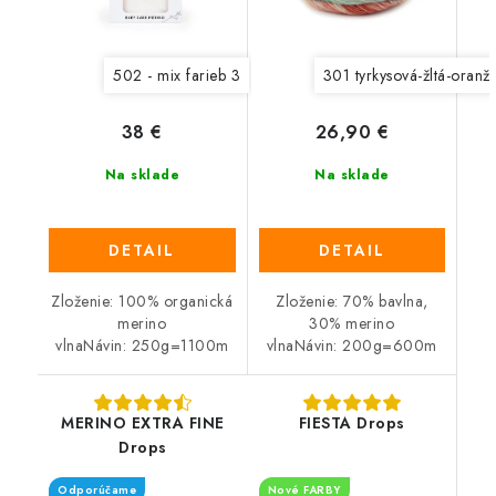
502 - mix farieb 3
301 tyrkysová-žltá-oranž
38 €
26,90 €
Na sklade
Na sklade
DETAIL
DETAIL
Zloženie: 100% organická
Zloženie: 70% bavlna,
merino
30% merino
vlnaNávin: 250g=1100m
vlnaNávin: 200g=600m
MERINO EXTRA FINE
FIESTA Drops
Drops
Odporúčame
Nové FARBY