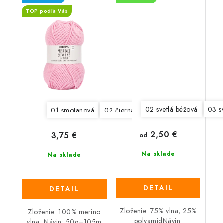
TOP podľa Vás
02 svetlá béžová
03 s
01 smotanová
02 čierna
03 antracit
04 šedá
2,50 €
3,75 €
od
Na sklade
Na sklade
DETAIL
DETAIL
Zloženie: 75% vlna, 25%
Zloženie: 100% merino
polyamidNávin:
vlna, Návin: 50g=105m