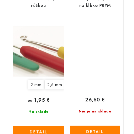
rúčkou
na klbko PRYM
2 mm
2,5 mm
3 mm
3,5 mm
4 mm
4,5 
26,50 €
1,95 €
od
Nie je na sklade
Na sklade
DETAIL
DETAIL