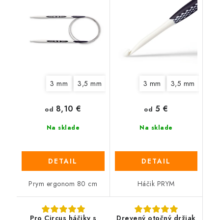
3 mm
3,5 mm
4 mm
4,5 mm
3 mm
3,5 mm
5 mm
6 mm
4,5
8,10 €
5 €
od
od
Na sklade
Na sklade
DETAIL
DETAIL
Prym ergonom 80 cm
Háčik PRYM
Pro Circus háčiky s
Drevený otočný držiak