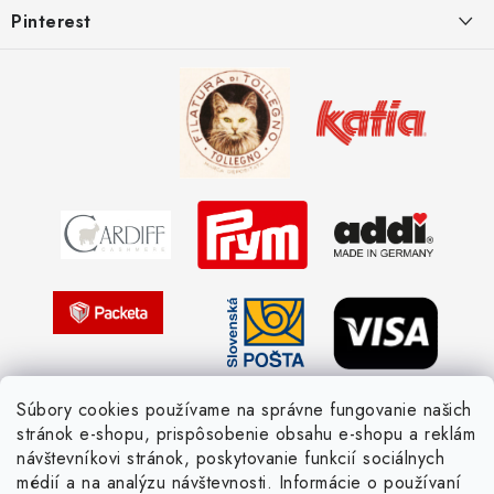
Pinterest
Spôsoby doručenia a ceny
Kombinácie DROPS priadzí
Kedy objednáme nový tovar
Ako sa orientovať v hrúbke priadzí
Obchodné podmienky
Vernostné zľavy
Ochrana osobných údajov
Strážny pes postráži
Žiadosť dotknutej osoby
Pletený slovník anglicky-česky
Pletený slovník česky-anglicky
Súbory cookies používame na správne fungovanie našich
stránok e-shopu, prispôsobenie obsahu e-shopu a reklám
návštevníkovi stránok, poskytovanie funkcií sociálnych
médií a na analýzu návštevnosti. Informácie o používaní