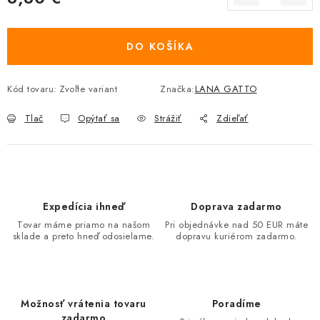
Jednotková cena:
DO KOŠÍKA
Kód tovaru:
Zvoľte variant
Značka:
LANA GATTO
Tlač
Opýtať sa
Strážiť
Zdieľať
Expedícia ihneď
Doprava zadarmo
Tovar máme priamo na našom
Pri objednávke nad 50 EUR máte
sklade a preto hneď odosielame.
dopravu kuriérom zadarmo.
Možnosť vrátenia tovaru
Poradíme
zadarmo