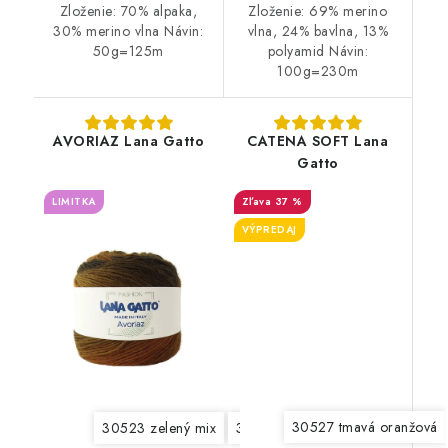
Zloženie: 70% alpaka,
Zloženie: 69% merino
30% merino vlna Návin:
vlna, 24% bavlna, 13%
50g=125m
polyamid Návin:
100g=230m
AVORIAZ Lana Gatto
CATENA SOFT Lana
Gatto
LIMITKA
37 %
VÝPREDAJ
30527 tmavá oranžová
30523 zelený mix
30526 červený mix