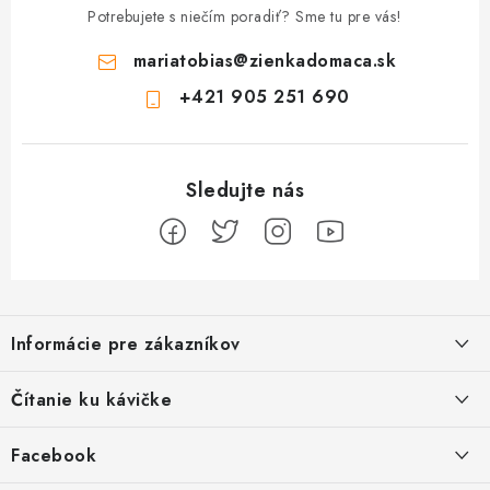
Potrebujete s niečím poradiť? Sme tu pre vás!
mariatobias
@
zienkadomaca.sk
+421 905 251 690
Z
á
Informácie pre zákazníkov
p
ä
Ako sa registrovať
Čítanie ku kávičke
t
Ako vrátiť tovar
i
Ako to u nás funguje
Facebook
e
Postup pri reklamácii
Kedy odosielame balíky