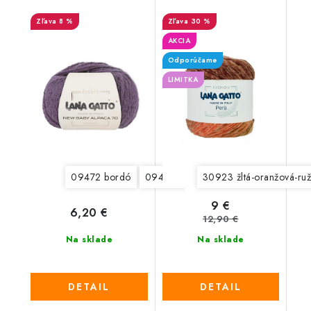
8 %
30 %
AKCIA
Odporúčame
LIMITKA
09472 bordó
09475 šedá
30923 žltá-oranžová-ru
09476 tmavá šedá
9 €
6,20 €
12,90 €
Na sklade
Na sklade
DETAIL
DETAIL