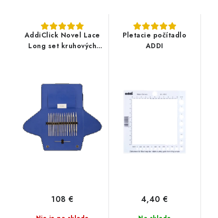
AddiClick Novel Lace
Pletacie počítadlo
Long set kruhových
ADDI
vymeniteľných ihlíc
108 €
4,40 €
Nie je na sklade
Na sklade