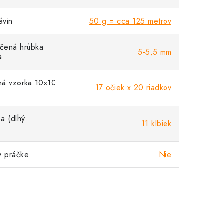
vin
50 g = cca 125 metrov
čená hrúbka
5-5,5 mm
a
á vzorka 10x10
17 očiek x 20 riadkov
a (dlhý
11 klbiek
v práčke
Nie