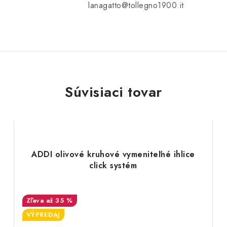
lanagatto@tollegno1900.it
Súvisiaci tovar
é
ADDI olivové kruhové vymeniteľné ihlice
click systém
až 35 %
VÝPREDAJ