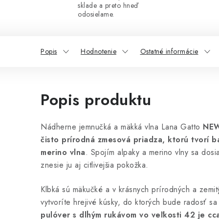
sklade a preto hneď
odosielame.
Popis
Hodnotenie
Ostatné informácie
Popis produktu
Nádherne jemnučká a mäkká vlna Lana Gatto
NEW
čisto prírodná zmesová priadza, ktorú tvorí b
merino vlna
. Spojím alpaky a merino vlny sa dosi
znesie ju aj citlivejšia pokožka.
Klbká sú mäkučké a v krásnych prírodných a zemitý
vytvoríte hrejivé kúsky, do ktorých bude radosť sa
pulóver s dlhým rukávom vo veľkosti 42 je cc