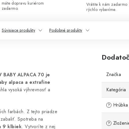
máte dopravu kuriérom
Vrátite k nám zadarmo
zadarmo.
rýchlo vybavíme.
Súvisiace produkty
Podobné produkty
Dodatoč
Značka
 BABY ALPACA 70 je
aby alpaca a extrafine
ahla vysoká výhrevnosť a
Kategória
Hrúbka 
?
ch farbách. Z tejto priadze
 zabaliť. Spotreba na
Zloženi
?
a 9 klbiek
. Vytvoríte z nej