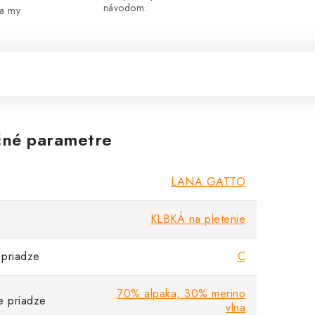
návodom.
 a my
né parametre
LANA GATTO
KLBKÁ na pletenie
priadze
C
70% alpaka, 30% merino
e priadze
vlna