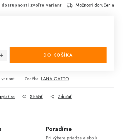
 dostupnosti zvoľte variant
Možnosti doručenia
cena:
DO KOŠÍKA
 variant
Značka:
LANA GATTO
pýtať sa
Strážiť
Zdieľať
a
Poradíme
Pri výbere priadze alebo k