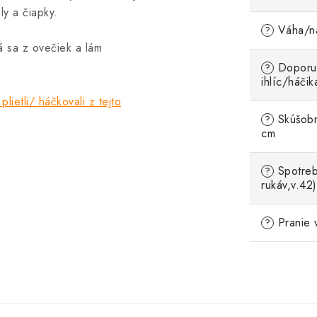
ly a čiapky.
Váha/ná
?
á sa z ovečiek a lám
Doporu
?
ihlíc/háčik
plietli/ háčkovali z tejto
Skúšobn
?
cm
Spotreb
?
rukáv,v.42)
Pranie 
?