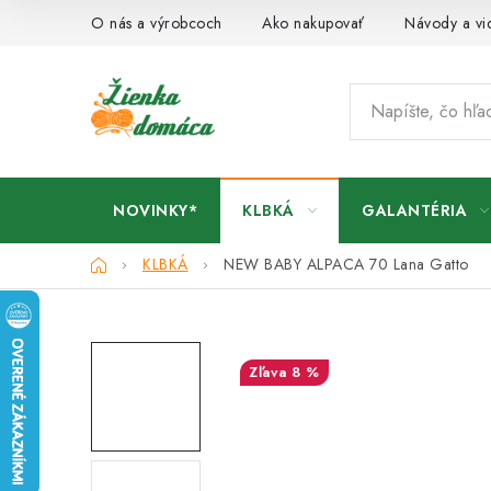
Prejsť
O nás a výrobcoch
Ako nakupovať
Návody a vi
na
obsah
NOVINKY*
KLBKÁ
GALANTÉRIA
Domov
KLBKÁ
NEW BABY ALPACA 70 Lana Gatto
8 %