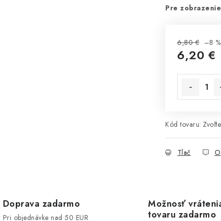
Pre zobrazenie
6,80 €
–8 %
6,20 €
Jednotková 
Kód tovaru:
Zvoľte
Tlač
O
Doprava zadarmo
Možnosť vráteni
tovaru zadarmo
Pri objednávke nad 50 EUR