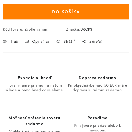
DO KOŠÍKA
Kód tovaru:
Zvoľte variant
Značka:
DROPS
Tlač
Opýtať sa
Strážiť
Zdieľať
Expedícia ihneď
Doprava zadarmo
Tovar máme priamo na našom
Pri objednávke nad 50 EUR máte
sklade a preto hneď odosielame.
dopravu kuriérom zadarmo.
Možnosť vrátenia tovaru
Poradíme
zadarmo
Pri výbere priadze alebo k
návodom.
Vrátite k nám zadarmo a my