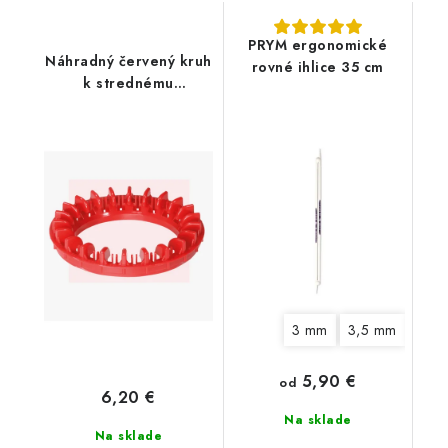
PRYM ergonomické
Náhradný červený kruh
rovné ihlice 35 cm
k strednému
pletaciemu mlynčeku
3 mm
3,5 mm
4 m
5,90 €
od
6,20 €
Na sklade
Na sklade