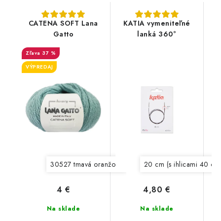
CATENA SOFT Lana
KATIA vymeniteľné
Gatto
lanká 360°
37 %
VÝPREDAJ
30527 tmavá oranžová
30530 modrá
20 cm (s ihlicami 40 cm
30536 svet
4 €
4,80 €
Na sklade
Na sklade