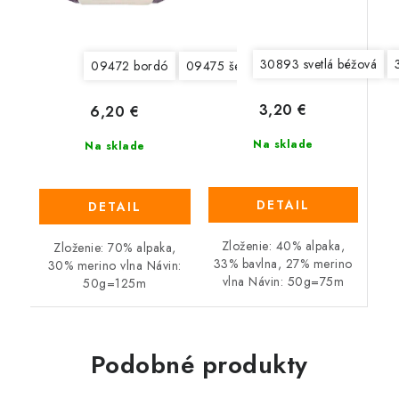
30893 svetlá béžová
09472 bordó
09475 šedá
09476 tmavá šedá
3,20 €
6,20 €
Na sklade
Na sklade
DETAIL
DETAIL
Zloženie: 40% alpaka,
Zloženie: 70% alpaka,
33% bavlna, 27% merino
30% merino vlna Návin:
vlna Návin: 50g=75m
50g=125m
Podobné produkty