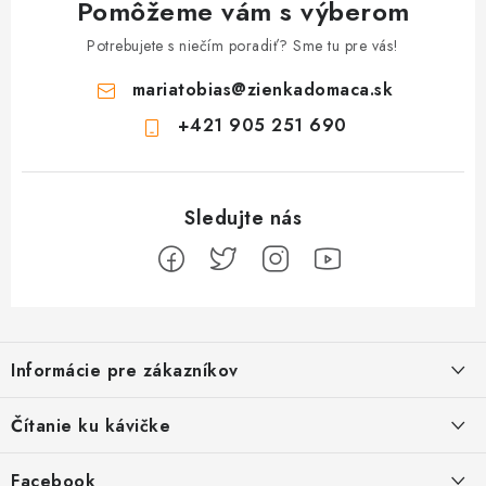
Pomôžeme vám s výberom
Potrebujete s niečím poradiť? Sme tu pre vás!
mariatobias
@
zienkadomaca.sk
+421 905 251 690
Z
á
Informácie pre zákazníkov
p
ä
Ako sa registrovať
Čítanie ku kávičke
t
Ako vrátiť tovar
i
Ako to u nás funguje
Facebook