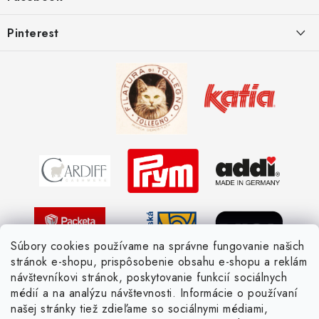
e
Postup pri reklamácii
Kedy odosielame balíky
Pinterest
Spôsoby doručenia a ceny
Kombinácie DROPS priadzí
Kedy objednáme nový tovar
Ako sa orientovať v hrúbke priadzí
Obchodné podmienky
Vernostné zľavy
Ochrana osobných údajov
Strážny pes postráži
Žiadosť dotknutej osoby
Pletený slovník anglicky-česky
Pletený slovník česky-anglicky
Súbory cookies používame na správne fungovanie našich
stránok e-shopu, prispôsobenie obsahu e-shopu a reklám
návštevníkovi stránok, poskytovanie funkcií sociálnych
médií a na analýzu návštevnosti. Informácie o používaní
našej stránky tiež zdieľame so sociálnymi médiami,