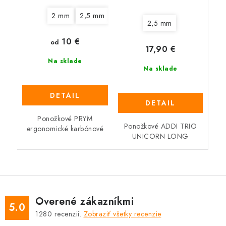
2 mm
2,5 mm
3 mm
3,5 mm
4 mm
2,5 mm
10 €
od
17,90 €
Na sklade
Na sklade
DETAIL
DETAIL
Ponožkové PRYM
Ponožkové ADDI TRIO
ergonomické karbónové
UNICORN LONG
Overené zákazníkmi
5.0
1280
recenzií.
Zobraziť všetky recenzie