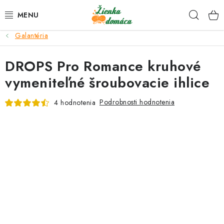
Prejsť
Hľad
na
obsah
Galantéria
NOVINKY*
DROPS Pro Romance kruhové
KLBKÁ
vymeniteľné šroubovacie ihlice
GALANTÉRIA
Podrobnosti hodnotenia
4 hodnotenia
ČASOPISY, NÁVODY
DARČEKOVÉ POUKÁŽKY
VÝPREDAJ!
O nás a výrobcoch
Ako nakupovať
Návody a video kurzy
VIDEO návody k ovládaniu e-shopu
Oznamy
Kontakty