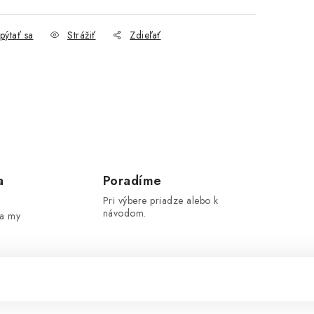
pýtať sa
Strážiť
Zdieľať
a
Poradíme
Pri výbere priadze alebo k
návodom.
 a my