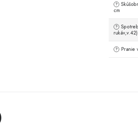
Skúšobn
?
cm
Spotreb
?
rukáv,v.42)
Pranie 
?
)