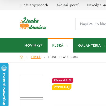
Prejsť
O nás a výrobcoch
Ako nakupovať
Návody a vi
na
obsah
NOVINKY*
KLBKÁ
GALANTÉRIA
Domov
KLBKÁ
CUSCO Lana Gatto
44 %
VÝPREDAJ