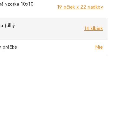
á vzorka 10x10
19 očiek x 22 riadkov
a (dlhý
14 klbiek
v práčke
Nie