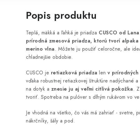
Popis produktu
Teplá, mäkká a ľahká je priadza
CUSCO od Lana G
prírodná zmesová priadza, ktorú tvorí alpaka 
merino vlna
. Môžete ju použiť celoročne, ale id
chladnejšie obdobie.
CUSCO je
retiazková priadza
len
v prírodných
vďaka robustnej retiazkovej štruktúre nadýchané a
na dotyk a
znesie ju aj veľmi citlivá pokožka
. Z
tvoriť. Spotreba na pulóver s dlhým rukávom vo veľ
Je vhodná na všetko, čo vás má zahriať - svetre, pu
nákrčníky, šály a pod.