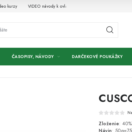
deo kurzy
VIDEO návody k ovládaniu e-shopu
Oznamy
ČASOPISY, NÁVODY
DARČEKOVÉ POUKÁŽKY
CUSCO
N
Zloženie
: 40%
Návin
: 50g=7