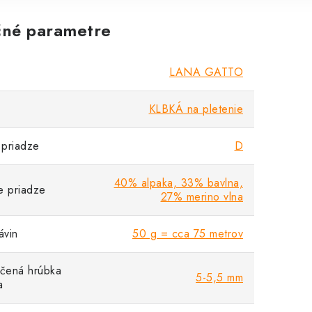
né parametre
LANA GATTO
KLBKÁ na pletenie
priadze
D
40% alpaka, 33% bavlna,
e priadze
27% merino vlna
vin
50 g = cca 75 metrov
čená hrúbka
5-5,5 mm
a