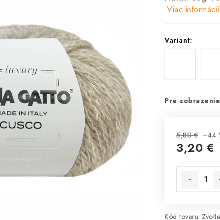
Viac informácií
Variant:
Pre zobrazenie
5,80 €
–44 
3,20 €
Jednotková 
Kód tovaru:
Zvoľte