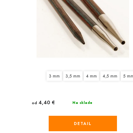
3 mm
3,5 mm
4 mm
4,5 mm
5 m
4,40 €
od
Na sklade
DETAIL