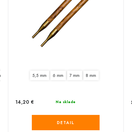
m
5,5 mm
6 mm
5,5 mm
6,5 mm
6 mm
7 mm
7 mm
8 mm
8 mm
9 mm
10 mm
14,20 €
Na sklade
DETAIL