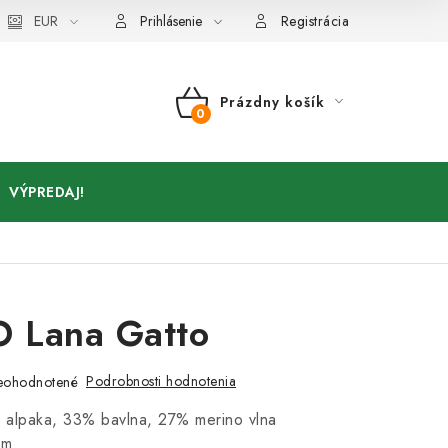
Kontakty
EUR
Prihlásenie
Registrácia
Prázdny košík
NÁKUPNÝ
KOŠÍK
VÝPREDAJ!
 Lana Gatto
Podrobnosti hodnotenia
eohodnotené
 alpaka, 33% bavlna, 27% merino vlna
5m