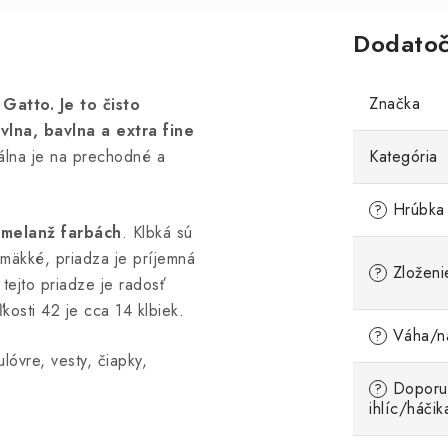
Dodatoč
Značka
atto. Je to čisto
vlna, bavlna a extra fine
eálna je na prechodné a
Kategória
Hrúbka 
?
 melanž farbách
. Klbká sú
 mäkké, priadza je príjemná
Zloženi
?
 tejto priadze je radosť
kosti 42 je cca 14 klbiek.
Váha/ná
?
lóvre, vesty, čiapky,
Doporu
?
ihlíc/háčik