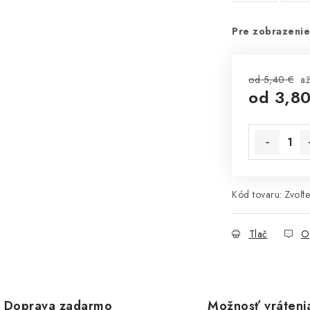
Pre zobrazenie
od 5,40 €
a
od
3,80
Jednotková 
Kód tovaru:
Zvoľte
Tlač
O
Doprava zadarmo
Možnosť vráteni