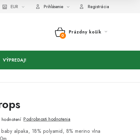
Kontakty
EUR
Prihlásenie
Registrácia
Prázdny košík
NÁKUPNÝ
KOŠÍK
VÝPREDAJ!
rops
Podrobnosti hodnotenia
 hodnotení
 baby alpaka, 18% polyamid, 8% merino vlna
90m