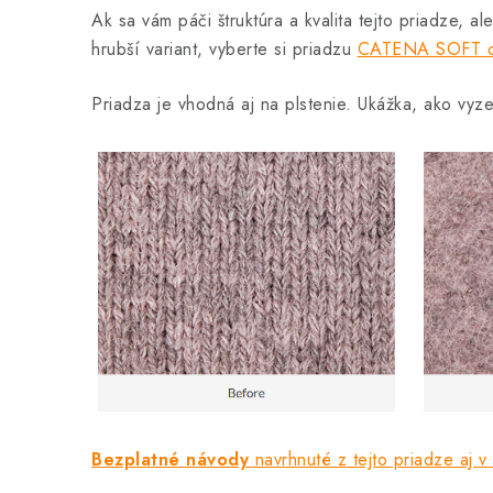
Ak sa vám páči štruktúra a kvalita tejto priadze, al
hrubší variant, vyberte si priadzu
CATENA SOFT o
Priadza je vhodná aj na plstenie. Ukážka, ako vyze
Bezplatné návody
navrhnuté z tejto priadze aj v