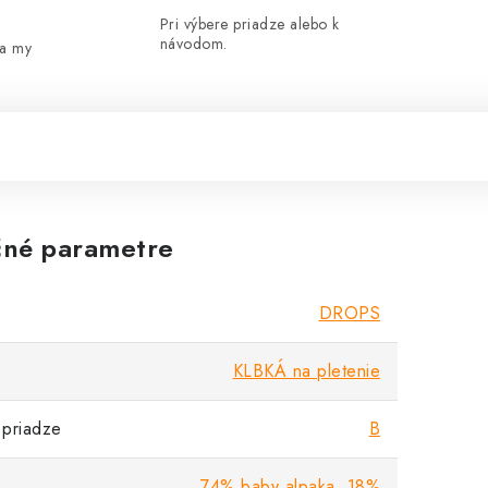
Pri výbere priadze alebo k
návodom.
 a my
né parametre
DROPS
KLBKÁ na pletenie
priadze
B
74% baby alpaka, 18%