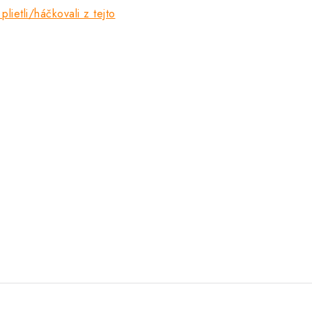
plietli/háčkovali z tejto