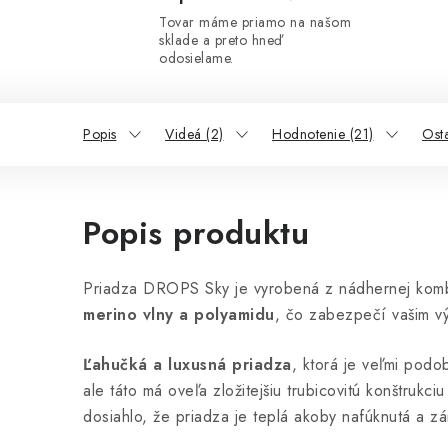
Tovar máme priamo na našom
sklade a preto hneď
odosielame.
Popis
Videá (2)
Hodnotenie (21)
Ost
Popis produktu
Priadza DROPS Sky je vyrobená z nádhernej kom
merino vlny a polyamidu
, čo zabezpečí vašim vý
Ľahučká a luxusná priadza
, ktorá je veľmi pod
ale táto má oveľa zložitejšiu trubicovitú konštrukc
dosiahlo, že priadza je teplá akoby nafúknutá a z