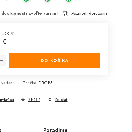
 dostupnosti zvoľte variant
Možnosti doručenia
ž –29 %
 €
cena:
DO KOŠÍKA
 variant
Značka:
DROPS
pýtať sa
Strážiť
Zdieľať
a
Poradíme