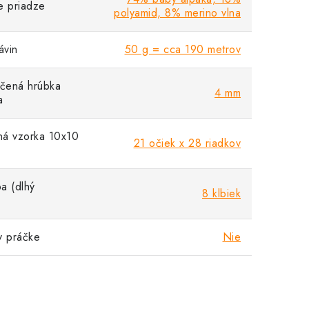
e priadze
polyamid, 8% merino vlna
vin
50 g = cca 190 metrov
čená hrúbka
4 mm
a
á vzorka 10x10
21 očiek x 28 riadkov
a (dlhý
8 klbiek
v práčke
Nie