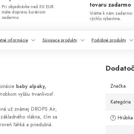
tovaru zadarmo
Pri objednávke nad 50 EUR
máte dopravu kuriérom
Vrátite k nám zadarmo
zadarmo.
rýchlo vybavíme.
atné informácie
Súvisiace produkty
Podobné produkty
Dodatoč
Značka
binácie
baby alpaky,
robkom vyššiu trvanlivosť.
Kategória
obná už známej DROPS Air,
iu základného vlákna, čím sa
Hrúbka 
?
ároveň ľahká a priedušná.