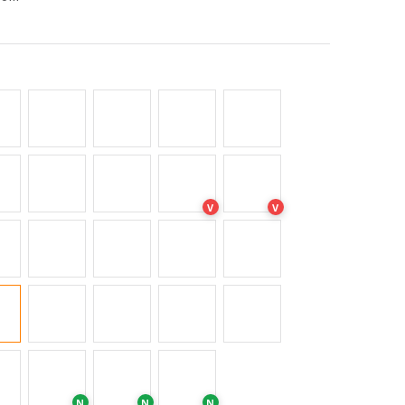
V
V
N
N
N