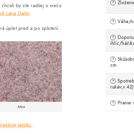
Zloženi
?
e chceli by ste radšej o niečo
d Lana Gatto
.
Váha/ná
?
rá úplet pred a po splstení.
Doporu
?
ihlíc/háčik
Skúšobn
?
cm
Spotreb
?
rukáv,v.42)
Pranie 
?
 českom jazyku.