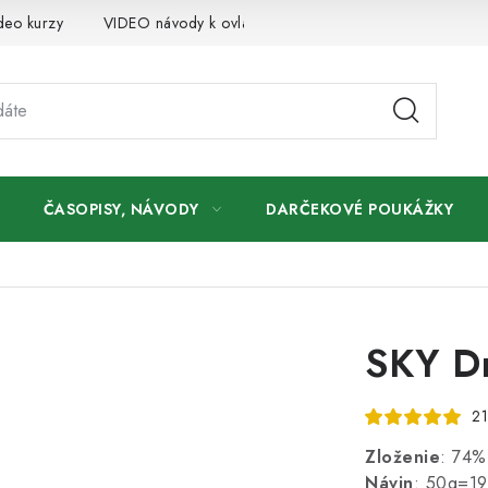
deo kurzy
VIDEO návody k ovládaniu e-shopu
Oznamy
ČASOPISY, NÁVODY
DARČEKOVÉ POUKÁŽKY
SKY D
21
Zloženie
: 74%
Návin
: 50g=1