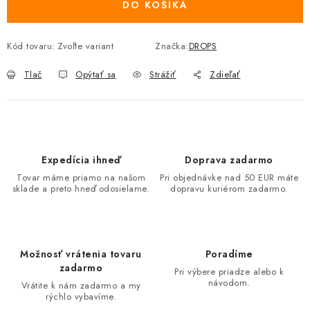
DO KOŠÍKA
Kód tovaru:
Zvoľte variant
Značka:
DROPS
Tlač
Opýtať sa
Strážiť
Zdieľať
Expedícia ihneď
Doprava zadarmo
Tovar máme priamo na našom
Pri objednávke nad 50 EUR máte
sklade a preto hneď odosielame.
dopravu kuriérom zadarmo.
Možnosť vrátenia tovaru
Poradíme
zadarmo
Pri výbere priadze alebo k
návodom.
Vrátite k nám zadarmo a my
rýchlo vybavíme.