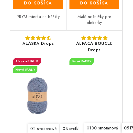
DO KOŠÍKA
DO KOŠÍKA
PRYM mierka na háčiky
Malé nožničky pre
pletiarky
ALASKA Drops
ALPACA BOUCLÉ
Drops
až 30 %
Nové FARBY
Nové FARBY
0100 smotanová
0517
02 smotanová
03 svetlá šedá
04 šedá
05 antra