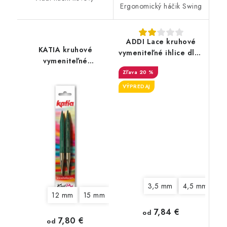
Ergonomický háčik Swing
ADDI Lace kruhové
KATIA kruhové
vymeniteľné ihlice dlhé
vymeniteľné
- click systém
šroubovacie ihlice
20 %
hrubé
VÝPREDAJ
3,5 mm
4,5 mm
5 
12 mm
15 mm
7,84 €
od
7,80 €
od