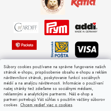
Obchodné podmienky
Vernostné zľavy
Ochrana osobných údajov
Strážny pes postráži
Žiadosť dotknutej osoby
Pletený slovník anglicky-česky
Pletený slovník česky-anglicky
Súbory cookies používame na správne fungovanie našich
stránok e-shopu, prispôsobenie obsahu e-shopu a reklám
návštevníkovi stránok, poskytovanie funkcií sociálnych
médií a na analýzu návštevnosti. Informácie o používaní
našej stránky tiež zdieľame so sociálnymi médiami,
reklamnými a analytickými partnermi. Náš e-shop a
partneri potrebujú Váš súhlas s použitím väčšiny súborov
cookies.
Chcem vedieť viac o cookies
.