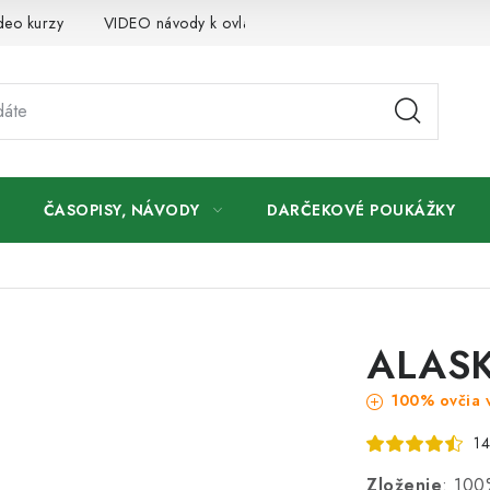
deo kurzy
VIDEO návody k ovládaniu e-shopu
Oznamy
ČASOPISY, NÁVODY
DARČEKOVÉ POUKÁŽKY
ALASK
100% ovčia 
14
Zloženie
: 100