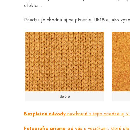
efektom.
Priadza je vhodná aj na plstenie. Ukážka, ako vyze
Bezplatné návody
navrhnuté z tejto priadze aj v
Fotografie priamo od vás
s vecičkami, ktoré ste 