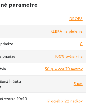
né parametre
DROPS
KLBKÁ na pletenie
priadze
C
e priadze
100% ovčia vlna
vin
50 g = cca 70 metrov
čená hrúbka
5 mm
a
á vzorka 10x10
17 očiek x 22 riadkov