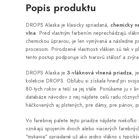
Popis produktu
DROPS Alaska je klasicky spriadaná,
chemicky n
vlna
. Pred vlastným farbením neprechádzajú vlákn
chemickou úpravou, je len vymývaná a následne p
procesom. Prirodzené vlastnosti vlákien sú tak v 
tento postup podporuje ich tvarovú stálosť a zvýra
DROPS Alaska je
3-vláknová vlnená priadza
, j
kolekcie DROPS. Obľubu si získala hneď pri svojo
80-tych rokov a teší sa jej stále. Ponúkame ju v šir
databáze návodov z nej nájdete celú radu rôznyc
háčkovaných aj plstených, pre dámy, pre pánov, p
Vo farebnej palete tejto priadze nájdete niekoľko 
vznikajú spojením dvoch alebo viacerých farebných
"mykania" spriadané už ako jedno vlákno s typick