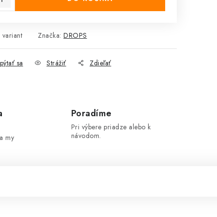
 variant
Značka:
DROPS
pýtať sa
Strážiť
Zdieľať
a
Poradíme
Pri výbere priadze alebo k
návodom.
 a my