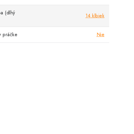
a (dlhý
14 klbiek
v práčke
Nie