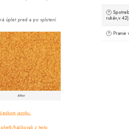
Spotreb
?
rukáv,v.42)
rá úplet pred a po splstení.
Pranie 
?
 českom jazyku.
plietli/háčkovali z tejto