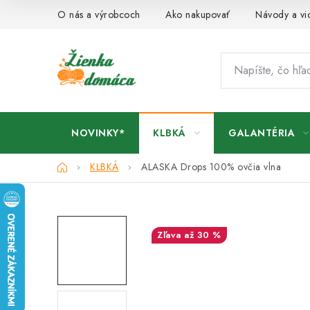
Prejsť
O nás a výrobcoch
Ako nakupovať
Návody a vi
na
obsah
NOVINKY*
KLBKÁ
GALANTÉRIA
Domov
KLBKÁ
ALASKA Drops
100% ovčia vlna
až 30 %