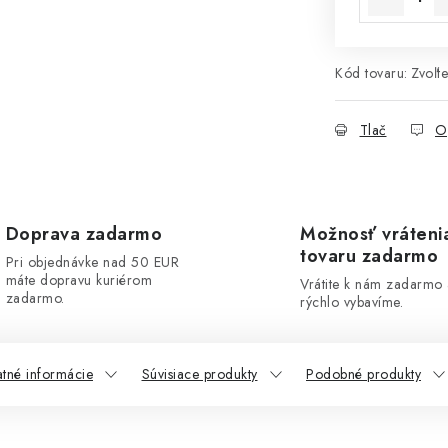
Kód tovaru:
Zvoľte
Tlač
O
Doprava zadarmo
Možnosť vráteni
tovaru zadarmo
Pri objednávke nad 50 EUR
máte dopravu kuriérom
Vrátite k nám zadarmo
zadarmo.
rýchlo vybavíme.
atné informácie
Súvisiace produkty
Podobné produkty