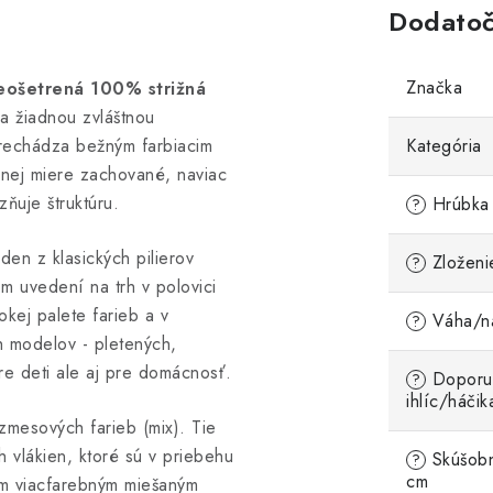
Dodatoč
Značka
eošetrená 100% strižná
a žiadnou zvláštnou
rechádza bežným farbiacim
Kategória
plnej miere zachované, naviac
zňuje štruktúru.
Hrúbka 
?
eden z klasických pilierov
Zloženi
?
m uvedení na trh v polovici
okej palete farieb a v
Váha/ná
?
h modelov - pletených,
re deti ale aj pre domácnosť.
Doporu
?
ihlíc/háčik
zmesových farieb (mix). Tie
 vlákien, ktoré sú v priebehu
Skúšobn
?
cm
ým viacfarebným miešaným