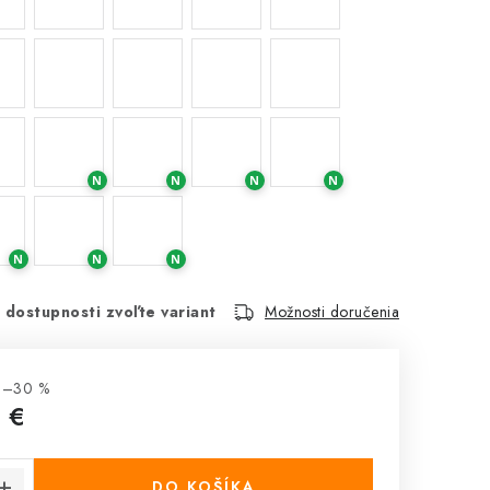
N
N
N
N
N
N
N
 dostupnosti zvoľte variant
Možnosti doručenia
 –30 %
 €
cena:
DO KOŠÍKA