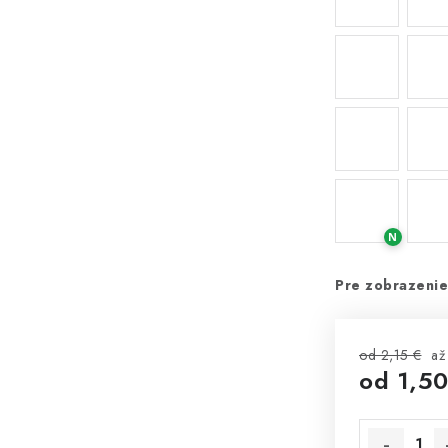
N
Pre zobrazenie
od 2,15 €
až
od
1,50
Jednotková 