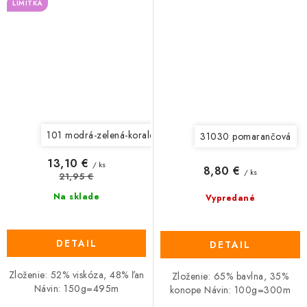
LIMITKA
101 modrá-zelená-koralová-pistáciová
103 modrá-tyrkyso
31030 pomarančová
13,10 €
/ ks
8,80 €
/ ks
21,95 €
Na sklade
Vypredané
DETAIL
DETAIL
Zloženie: 52% viskóza, 48% ľan
Zloženie: 65% bavlna, 35%
Návin: 150g=495m
konope Návin: 100g=300m