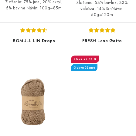
Zloženie: 75% juta, 20% akryl,
Zloženie: 53% bavlna, 33%
5% bavlna Návin: 100g=85m
viskóza, 14% ľanNávin:
50g=120m
BOMULL-LIN Drops
FRESH Lana Gatto
až 38 %
Odporúčame