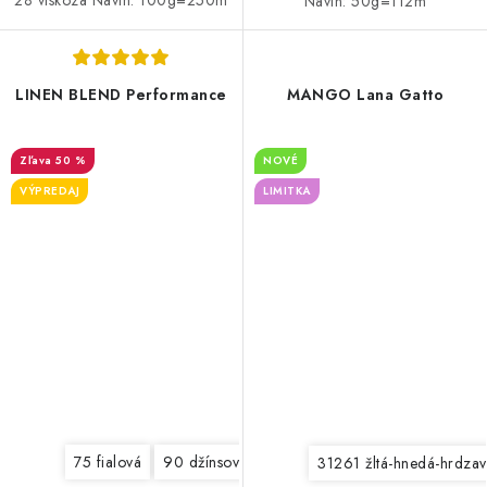
Návin: 50g=112m
LINEN BLEND Performance
MANGO Lana Gatto
50 %
NOVÉ
VÝPREDAJ
LIMITKA
75 fialová
90 džínsová modrá
236 tmavá šedá
9159
31261 žltá-hnedá-hrdzav