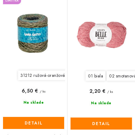
LIMITKA
k
d
t
u
o
k
v
t
o
v
31212 ružová-oranžová
31213 hnedá-petrol
31214 žltá-
01 biela
02 smotanov
6,50 €
2,20 €
/ ks
/ ks
Na sklade
Na sklade
DETAIL
DETAIL