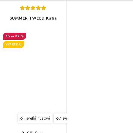
SUMMER TWEED Katia
39 %
VÝPREDAJ
61 svetlá ružová
67 svieža jabĺčková
70 tmavá modrá