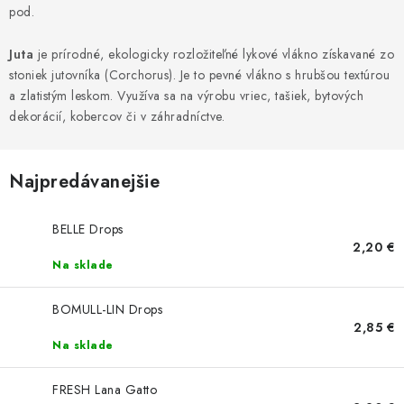
pod.
Juta
je prírodné
, ekologicky rozložiteľné lykové vlákno získavané zo
stoniek
jutovníka
(Corchorus). Je to pevné vlákno s hrubšou textúrou
a zlatistým leskom. Využíva sa na výrobu vriec, tašiek, bytových
dekorácií, kobercov či v záhradníctve.
Najpredávanejšie
BELLE Drops
2,20 €
Na sklade
BOMULL-LIN Drops
2,85 €
Na sklade
FRESH Lana Gatto