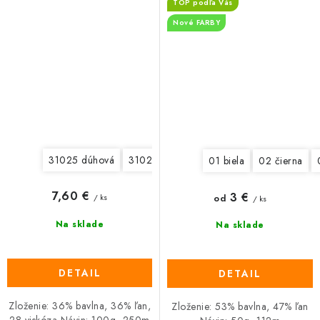
TOP podľa Vás
Nové FARBY
31025 dúhová
31027 béžová-modrá
01 biela
02 čierna
7,60 €
3 €
od
/ ks
/ ks
Na sklade
Na sklade
DETAIL
DETAIL
Zloženie: 36% bavlna, 36% ľan,
Zloženie: 53% bavlna, 47% ľan
28 viskóza Návin: 100g=250m