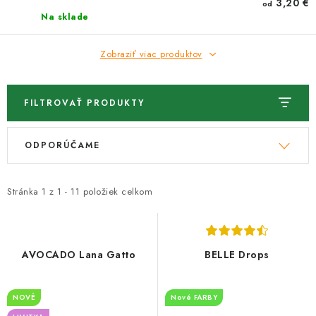
3,20 €
od
Na sklade
Zobraziť viac produktov
FILTROVAŤ PRODUKTY
V
R
ODPORÚČAME
ý
a
p
d
i
e
Stránka
1
z
1
-
11
položiek celkom
s
n
p
i
r
e
AVOCADO Lana Gatto
BELLE Drops
o
p
d
r
NOVÉ
Nové FARBY
u
o