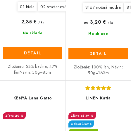
01 biela
02 smotanová
03 piesková
05 hnedá
11 
8167 nočná modrá
81
2,85 €
3,20 €
od
/ ks
/ ks
Na sklade
Na sklade
DETAIL
DETAIL
Zloženie: 53% bavlna, 47%
Zloženie: 100% ľan, Návin:
ľanNávin: 50g=85m
50g=163m
KENYA Lana Gatto
LINEN Katia
20 %
až 39 %
Odporúčame