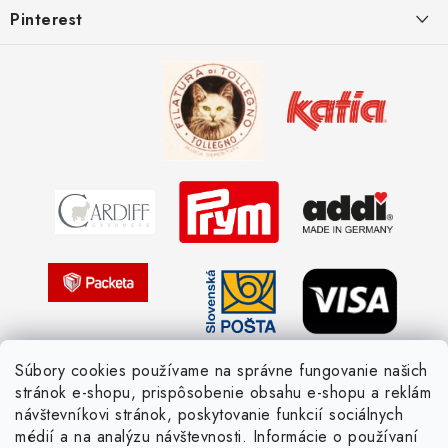
Pinterest
Spôsoby doručenia a ceny
Kombinácie DROPS priadzí
Kedy objednáme nový tovar
Ako sa orientovať v hrúbke priadzí
Obchodné podmienky
Vernostné zľavy
Ochrana osobných údajov
Strážny pes postráži
Žiadosť dotknutej osoby
Pletený slovník anglicky-česky
Pletený slovník česky-anglicky
Súbory cookies používame na správne fungovanie našich
stránok e-shopu, prispôsobenie obsahu e-shopu a reklám
návštevníkovi stránok, poskytovanie funkcií sociálnych
médií a na analýzu návštevnosti. Informácie o používaní