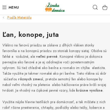
Prejsť
Hľad
na
obsah
Podľa Materiálu
NOVINKY*
Ľan, konope, juta
KLBKÁ
Vlákno na ľanovú priadzu sa získava z dlhých vlákien stonky
GALANTÉRIA
ľanovníka a na konopnú priadzu zo stoniek konopy siatej. Obidve sú
ľahké a vzdušné, ale
veľmi pevné
. Konopné vlákno je dokonca
ČASOPISY, NÁVODY
pevnejšie ako ľanové a je aj odolnejšie voči poveternostným
vplyvom. Sú tiež chladivé ako bavlna a rovnako im chýba elasticita.
DARČEKOVÉ POUKÁŽKY
Takže využitie je takmer rovnaké ako pri bavlne. Tieto vlákna sú skôr
súčasťou
rôznych zmesí
, pretože samotný ľan alebo konope by
nebol veľmi vhodný na pletenie alebo háčkovanie práve kvôli svojej
VÝPREDAJ!
tvrdosti. Je vhodný na čipkové pevné vzory, kde
krásne vynikne
.
O nás a výrobcoch
Ako nakupovať
Návody a video kurzy
Využitie nájde hlavne textíliách pre domácnosť, a tak môžete z nich
VIDEO návody k ovládaniu e-shopu
Oznamy
Kontakty
robiť rôzne prestierania, chňapky, podložky alebo tašky, koberce a