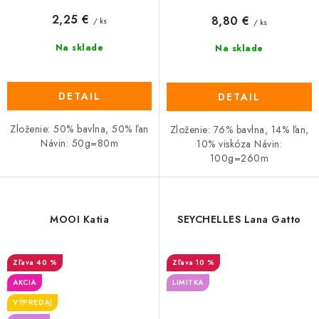
2,25 €
8,80 €
/ ks
/ ks
Na sklade
Na sklade
DETAIL
DETAIL
Zloženie: 50% bavlna, 50% ľan
Zloženie: 76% bavlna, 14% ľan,
Návin: 50g=80m
10% viskóza Návin:
100g=260m
MOOI Katia
SEYCHELLES Lana Gatto
40 %
10 %
AKCIA
LIMITKA
VÝPREDAJ