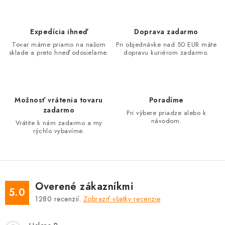
i
e
p
Expedícia ihneď
Doprava zadarmo
r
Tovar máme priamo na našom
Pri objednávke nad 50 EUR máte
sklade a preto hneď odosielame.
dopravu kuriérom zadarmo.
v
k
y
v
Možnosť vrátenia tovaru
Poradíme
ý
zadarmo
Pri výbere priadze alebo k
návodom.
p
Vrátite k nám zadarmo a my
rýchlo vybavíme.
i
s
u
Overené zákazníkmi
5.0
1280
recenzií.
Zobraziť všetky recenzie