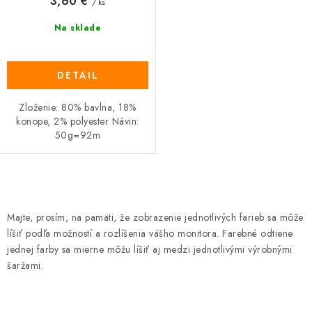
3,60 €
/ ks
Na sklade
DETAIL
Zloženie: 80% bavlna, 18%
konope, 2% polyester Návin:
50g=92m
O
v
Majte, prosím, na pamäti, že zobrazenie jednotlivých farieb sa môže
l
líšiť podľa možností a rozlíšenia vášho monitora. Farebné odtiene
á
jednej farby sa mierne môžu líšiť aj medzi jednotlivými výrobnými
d
šaržami.
a
c