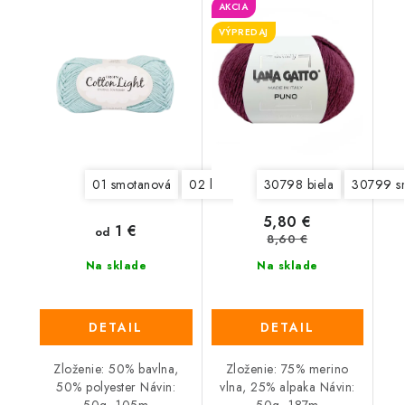
AKCIA
VÝPREDAJ
01 smotanová
02 biela
08 svetlá modrá
30798 biela
30799 s
11 jabl
5,80 €
1 €
od
8,60 €
Na sklade
Na sklade
DETAIL
DETAIL
Zloženie: 50% bavlna,
Zloženie: 75% merino
50% polyester Návin:
vlna, 25% alpaka Návin: