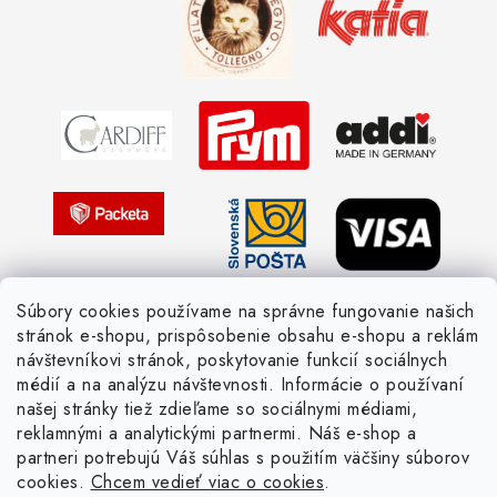
Obchodné podmienky
Vernostné zľavy
Ochrana osobných údajov
Strážny pes postráži
Žiadosť dotknutej osoby
Pletený slovník anglicky-česky
Pletený slovník česky-anglicky
Súbory cookies používame na správne fungovanie našich
stránok e-shopu, prispôsobenie obsahu e-shopu a reklám
návštevníkovi stránok, poskytovanie funkcií sociálnych
médií a na analýzu návštevnosti. Informácie o používaní
našej stránky tiež zdieľame so sociálnymi médiami,
reklamnými a analytickými partnermi. Náš e-shop a
partneri potrebujú Váš súhlas s použitím väčšiny súborov
cookies.
Chcem vedieť viac o cookies
.