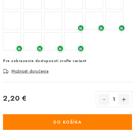
N
N
N
N
N
N
N
Pre zobrazenie dostupnosti zvoľte variant
Možnosti doručenia
2,20 €
Jednotková cena:
DO KOŠÍKA