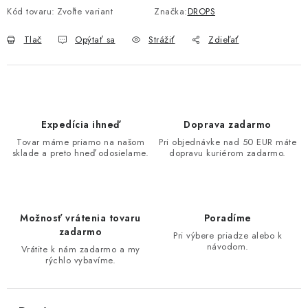
Kód tovaru:
Zvoľte variant
Značka:
DROPS
Tlač
Opýtať sa
Strážiť
Zdieľať
Expedícia ihneď
Doprava zadarmo
Tovar máme priamo na našom
Pri objednávke nad 50 EUR máte
sklade a preto hneď odosielame.
dopravu kuriérom zadarmo.
Možnosť vrátenia tovaru
Poradíme
zadarmo
Pri výbere priadze alebo k
návodom.
Vrátite k nám zadarmo a my
rýchlo vybavíme.