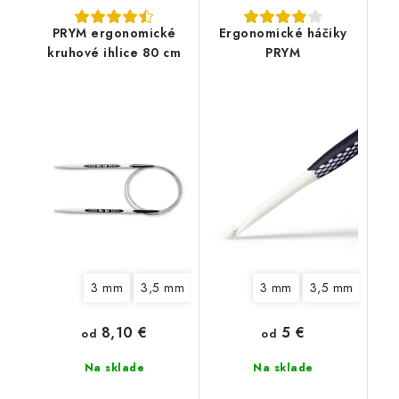
PRYM ergonomické
Ergonomické háčiky
kruhové ihlice 80 cm
PRYM
3 mm
3,5 mm
4 mm
4,5 mm
3 mm
3,5 mm
5 mm
6 mm
4,5
8,10 €
5 €
od
od
Na sklade
Na sklade