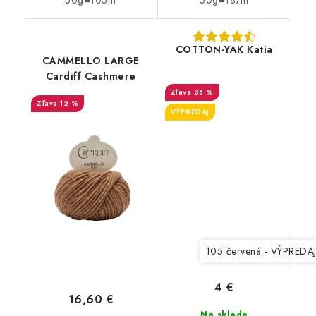
50g=105m
50g=187m
COTTON-YAK Katia
CAMMELLO LARGE
Cardiff Cashmere
38 %
12 %
VÝPREDAJ
105 červená - VÝPREDA
4 €
16,60 €
Na sklade