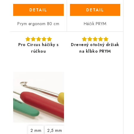
DETAIL
DETAIL
Prym ergonom 80 cm
Háčik PRYM
Pro Circus háčiky s
Drevený otočný držiak
rúčkou
na klbko PRYM
2 mm
2,5 mm
3 mm
3,5 mm
4 mm
4,5 