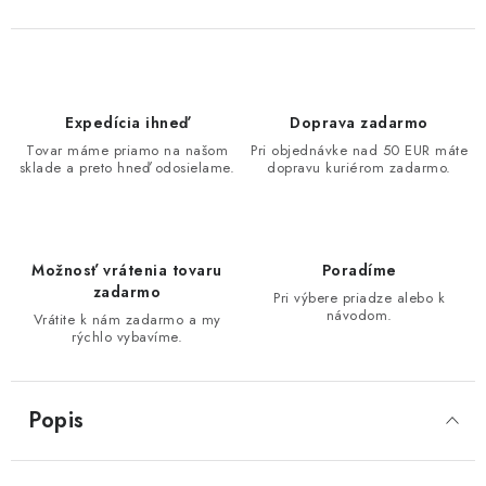
Expedícia ihneď
Doprava zadarmo
Tovar máme priamo na našom
Pri objednávke nad 50 EUR máte
sklade a preto hneď odosielame.
dopravu kuriérom zadarmo.
Možnosť vrátenia tovaru
Poradíme
zadarmo
Pri výbere priadze alebo k
návodom.
Vrátite k nám zadarmo a my
rýchlo vybavíme.
Popis