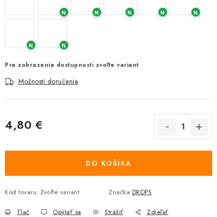
N
N
N
N
N
N
N
Pre zobrazenie dostupnosti zvoľte variant
Možnosti doručenia
4,80 €
Jednotková cena:
DO KOŠÍKA
Kód tovaru:
Zvoľte variant
Značka:
DROPS
Tlač
Opýtať sa
Strážiť
Zdieľať