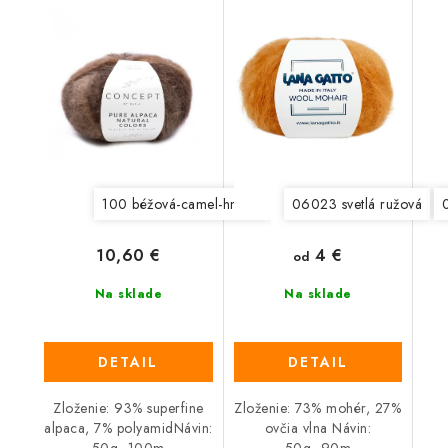
100 béžová-camel-hnedá
101 ecru-mink-hnedá
06023 svetlá ružová
10
4 €
10,60 €
od
Na sklade
Na sklade
DETAIL
DETAIL
Zloženie: 93% superfine
Zloženie: 73% mohér, 27%
alpaca, 7% polyamidNávin:
ovčia vlna Návin: