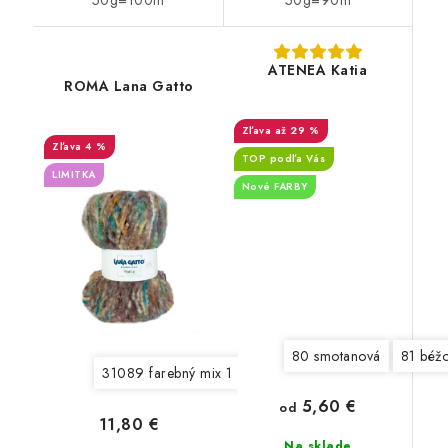
50g=100m
50g=90m
ATENEA Katia
ROMA Lana Gatto
až 29 %
4 %
TOP podľa Vás
LIMITKA
Nové FARBY
80 smotanová
81 béž
31089 farebný mix 1
31090 farebný mix 2
31091 
5,60 €
od
11,80 €
Na sklade