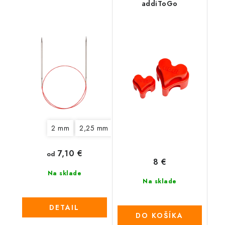
addiToGo
2 mm
2,25 mm
2,5 mm
2,75 mm
3 mm
3
7,10 €
od
8 €
Na sklade
Na sklade
DETAIL
DO KOŠÍKA