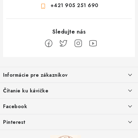
+421 905 251 690
Z
á
Informácie pre zákazníkov
p
ä
Ako sa registrovať
Čítanie ku kávičke
t
Ako vrátiť tovar
i
Ako to u nás funguje
Facebook
e
Postup pri reklamácii
Kedy odosielame balíky
Pinterest
Spôsoby doručenia a ceny
Kombinácie DROPS priadzí