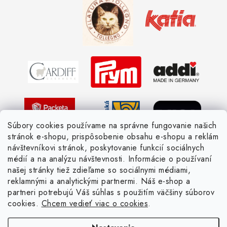
Kedy objednáme nový tovar
Ako sa orientovať v hrúbke priadzí
Obchodné podmienky
Vernostné zľavy
Ochrana osobných údajov
Strážny pes postráži
Žiadosť dotknutej osoby
Pletený slovník anglicky-česky
Pletený slovník česky-anglicky
Súbory cookies používame na správne fungovanie našich
stránok e-shopu, prispôsobenie obsahu e-shopu a reklám
návštevníkovi stránok, poskytovanie funkcií sociálnych
médií a na analýzu návštevnosti. Informácie o používaní
našej stránky tiež zdieľame so sociálnymi médiami,
reklamnými a analytickými partnermi. Náš e-shop a
partneri potrebujú Váš súhlas s použitím väčšiny súborov
cookies.
Chcem vedieť viac o cookies
.