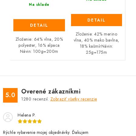
Na sklade
DETAIL
DETAIL
Zloženie: 42% merino
Zloženie: 64% vlna, 20%
vlna, 40% mako bavlna,
polyester, 16% alpaca
18% kašmírNávin:
Návin: 100g=200m
25g=175m
Overené zákazníkmi
5.0
1280
recenzií.
Zobraziť všetky recenzie
Helena P.
Rýchle vybavenie mojej objednávky. Ďakujem