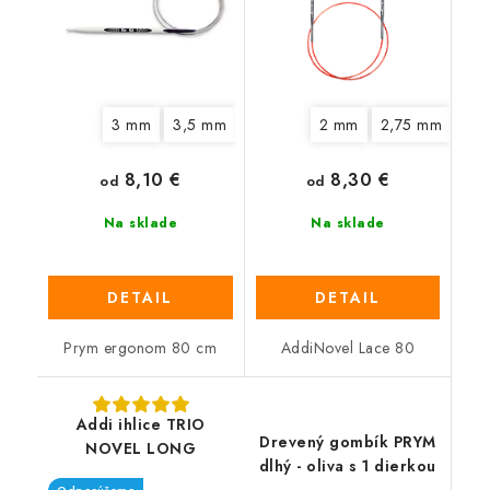
3 mm
3,5 mm
4 mm
4,5 mm
2 mm
2,75 mm
5 mm
6 mm
3,
8,10 €
8,30 €
od
od
Na sklade
Na sklade
DETAIL
DETAIL
Prym ergonom 80 cm
AddiNovel Lace 80
Addi ihlice TRIO
Drevený gombík PRYM
NOVEL LONG
dlhý - oliva s 1 dierkou