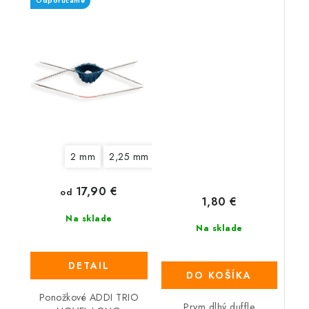
Odporúčame
2 mm
2,25 mm
2,75 mm
3 mm
3,25 mm
17,90 €
od
1,80 €
Na sklade
Na sklade
DETAIL
DO KOŠÍKA
Ponožkové ADDI TRIO
Prym dlhý duffle