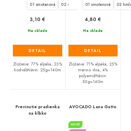
01 smotanová
02 svetlá šedá
01 smotanová
03 šedá
04 svetl
02 hml
3,10 €
4,80 €
Na sklade
Na sklade
DETAIL
DETAIL
Zloženie: 77% alpaka, 23%
Zloženie: 71% alpaka, 25%
hodvábNávin: 25g=140m
merino vlna, 4%
polyamidNávin:
50g=140m
Previnutie pradienka
AVOCADO Lana Gatto
na klbko
NOVÉ