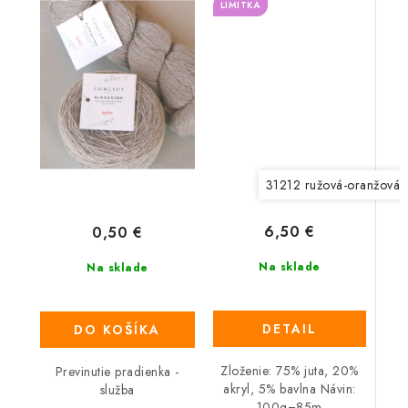
LIMITKA
31212 ružová-oranžová
6,50 €
0,50 €
Na sklade
Na sklade
DETAIL
DO KOŠÍKA
Zloženie: 75% juta, 20%
Previnutie pradienka -
akryl, 5% bavlna Návin:
služba
100g=85m