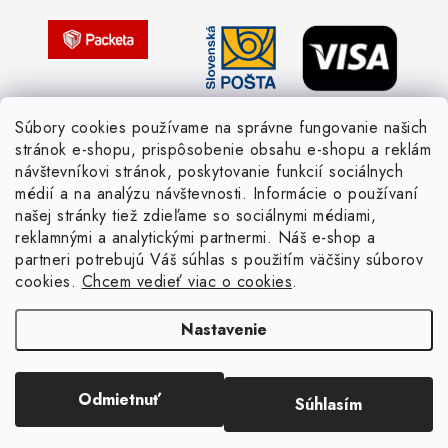
Pletený slovník česky-anglicky
Súbory cookies používame na správne fungovanie našich
stránok e-shopu, prispôsobenie obsahu e-shopu a reklám
návštevníkovi stránok, poskytovanie funkcií sociálnych
médií a na analýzu návštevnosti. Informácie o používaní
našej stránky tiež zdieľame so sociálnymi médiami,
reklamnými a analytickými partnermi. Náš e-shop a
partneri potrebujú Váš súhlas s použitím väčšiny súborov
cookies.
Chcem vedieť viac o cookies
.
Nastavenie
Copyright 2026
Žienka domáca
. Všetky práva vyhradené.
Upraviť nastavenie
cookies
Vytvoril Shoptet
Odmietnuť
Súhlasím
Odstúpiť od zmluvy