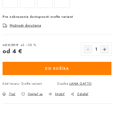
Pre zobrazenie dostupnosti zvoľte variant
Možnosti doručenia
od 6,50 €
až –38 %
od
4 €
Jednotková cena:
DO KOŠÍKA
Kód tovaru:
Zvoľte variant
Značka:
LANA GATTO
Tlač
Opýtať sa
Strážiť
Zdieľať