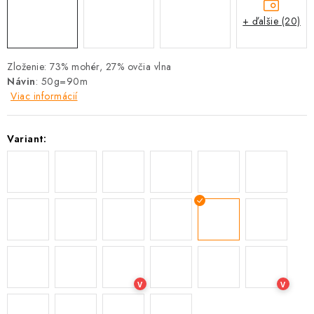
+ ďalšie (20)
Zloženie: 73% mohér, 27% ovčia vlna
Návin
: 50g=90m
Viac informácií
Variant:
V
V