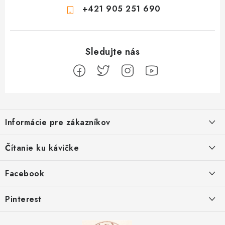
+421 905 251 690
Z
á
Informácie pre zákazníkov
p
ä
Ako sa registrovať
Čítanie ku kávičke
t
Ako vrátiť tovar
i
Ako to u nás funguje
Facebook
e
Postup pri reklamácii
Kedy odosielame balíky
Pinterest
Spôsoby doručenia a ceny
Kombinácie DROPS priadzí