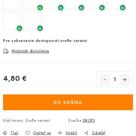
N
N
N
N
N
N
N
Pre zobrazenie dostupnosti zvoľte variant
Možnosti doručenia
4,80 €
Jednotková cena:
DO KOŠÍKA
Kód tovaru:
Zvoľte variant
Značka:
DROPS
Tlač
Opýtať sa
Strážiť
Zdieľať