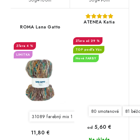
50g=100m
50g=90m
ATENEA Katia
ROMA Lana Gatto
až 29 %
4 %
TOP podľa Vás
LIMITKA
Nové FARBY
80 smotanová
81 béž
31089 farebný mix 1
31090 farebný mix 2
31091 
5,60 €
od
11,80 €
Na sklade