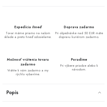
Expedícia ihneď
Doprava zadarmo
Tovar máme priamo na našom
Pri objednávke nad 50 EUR máte
sklade a preto hneď odosielame.
dopravu kuriérom zadarmo.
Možnosť vrátenia tovaru
Poradíme
zadarmo
Pri výbere priadze alebo k
návodom.
Vrátite k nám zadarmo a my
rýchlo vybavíme.
Popis