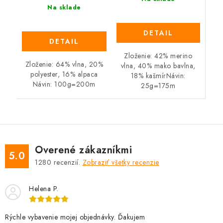
Na sklade
DETAIL
DETAIL
Zloženie: 42% merino
Zloženie: 64% vlna, 20%
vlna, 40% mako bavlna,
polyester, 16% alpaca
18% kašmírNávin:
Návin: 100g=200m
25g=175m
Overené zákazníkmi
5.0
1280
recenzií.
Zobraziť všetky recenzie
Helena P.
Rýchle vybavenie mojej objednávky. Ďakujem