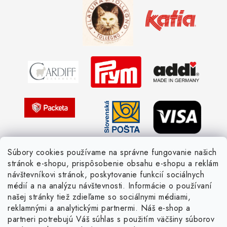
Kedy objednáme nový tovar
Ako sa orientovať v hrúbke priadzí
Obchodné podmienky
Vernostné zľavy
Ochrana osobných údajov
Strážny pes postráži
Žiadosť dotknutej osoby
Pletený slovník anglicky-česky
Pletený slovník česky-anglicky
Súbory cookies používame na správne fungovanie našich
stránok e-shopu, prispôsobenie obsahu e-shopu a reklám
návštevníkovi stránok, poskytovanie funkcií sociálnych
médií a na analýzu návštevnosti. Informácie o používaní
našej stránky tiež zdieľame so sociálnymi médiami,
reklamnými a analytickými partnermi. Náš e-shop a
partneri potrebujú Váš súhlas s použitím väčšiny súborov