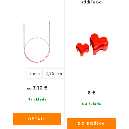
addiToGo
2 mm
2,25 mm
2,5 mm
2,75 mm
3 mm
3
7,10 €
od
8 €
Na sklade
Na sklade
DETAIL
DO KOŠÍKA