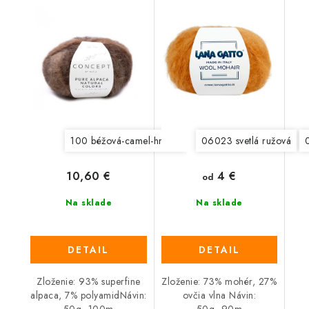
100 béžová-camel-hnedá
101 ecru-mink-hnedá
06023 svetlá ružová
10
4 €
10,60 €
od
Na sklade
Na sklade
DETAIL
DETAIL
Zloženie: 93% superfine
Zloženie: 73% mohér, 27%
alpaca, 7% polyamidNávin:
ovčia vlna Návin: