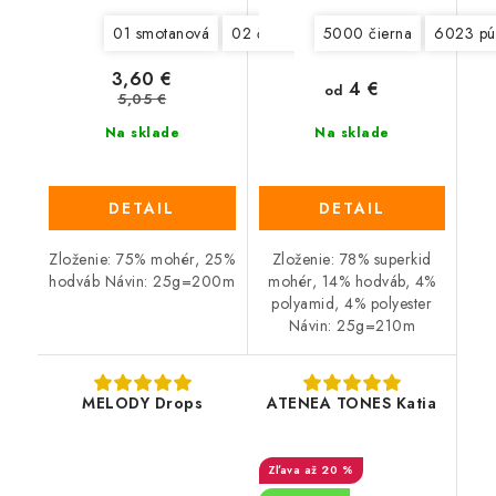
01 smotanová
02 čierna
03 svetlá ružová s fial
5000 čierna
6023 pú
3,60 €
4 €
od
5,05 €
Na sklade
Na sklade
DETAIL
DETAIL
Zloženie: 75% mohér, 25%
Zloženie: 78% superkid
hodváb Návin: 25g=200m
mohér, 14% hodváb, 4%
polyamid, 4% polyester
Návin: 25g=210m
MELODY Drops
ATENEA TONES Katia
až 20 %