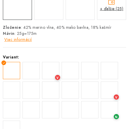
+ ďalšie (25)
Zloženie
: 42% merino vlna, 40% mako bavlna, 18% kašmír
Návin
: 25g=175m
Viac informácií
Variant:
V
V
N