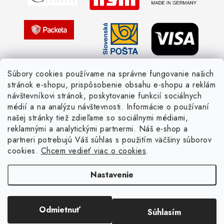
Pletený slovník česky-anglicky
Súbory cookies používame na správne fungovanie našich
stránok e-shopu, prispôsobenie obsahu e-shopu a reklám
návštevníkovi stránok, poskytovanie funkcií sociálnych
médií a na analýzu návštevnosti. Informácie o používaní
našej stránky tiež zdieľame so sociálnymi médiami,
reklamnými a analytickými partnermi. Náš e-shop a
partneri potrebujú Váš súhlas s použitím väčšiny súborov
cookies.
Chcem vedieť viac o cookies
.
Nastavenie
Copyright 2026
Žienka domáca
. Všetky práva vyhradené.
Upraviť nastavenie
cookies
Vytvoril Shoptet
Odmietnuť
Súhlasím