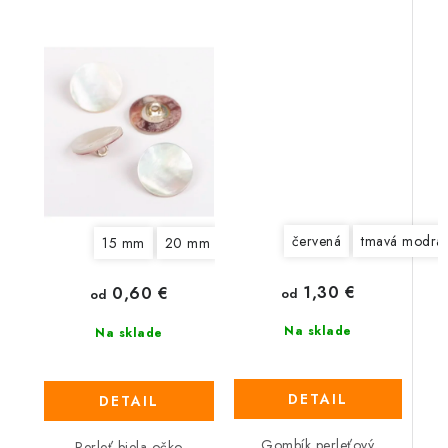
červená
tmavá modrá
15 mm
20 mm
1,30 €
0,60 €
od
od
Na sklade
Na sklade
DETAIL
DETAIL
Gombík perleťový
Perleť biela očko