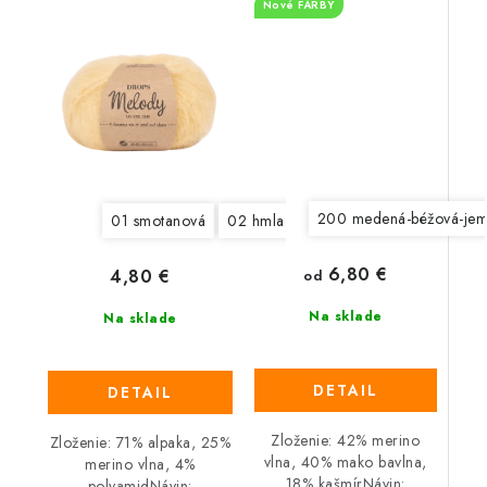
Nové FARBY
200 medená-béžová-jem
01 smotanová
02 hmla
03 perlovo šedá
04 še
6,80 €
4,80 €
od
Na sklade
Na sklade
DETAIL
DETAIL
Zloženie: 42% merino
Zloženie: 71% alpaka, 25%
vlna, 40% mako bavlna,
merino vlna, 4%
18% kašmírNávin:
polyamidNávin: