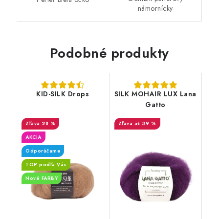
námornícky
Podobné produkty
KID-SILK Drops
SILK MOHAIR LUX Lana
Gatto
28 %
až 39 %
AKCIA
Odporúčame
TOP podľa Vás
Nové FARBY