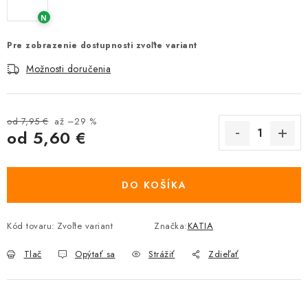
N
Pre zobrazenie dostupnosti zvoľte variant
Možnosti doručenia
od 7,95 €
až –29 %
od
5,60 €
Jednotková cena:
DO KOŠÍKA
Kód tovaru:
Zvoľte variant
Značka:
KATIA
Tlač
Opýtať sa
Strážiť
Zdieľať