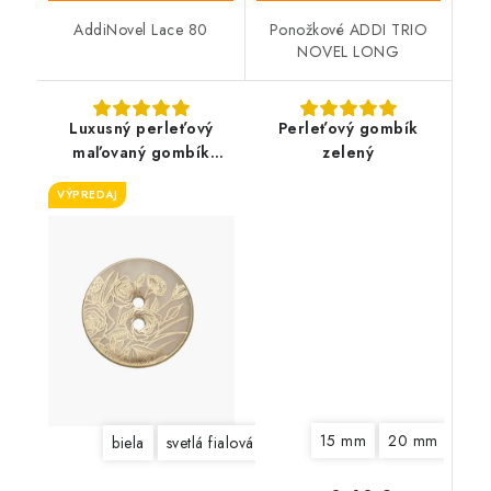
AddiNovel Lace 80
Ponožkové ADDI TRIO
NOVEL LONG
Luxusný perleťový
Perleťový gombík
maľovaný gombík
zelený
UNION KNOPF (rôzne
VÝPREDAJ
farby)
15 mm
20 mm
biela
svetlá fialová
svetlá modrá
svetlá ružová