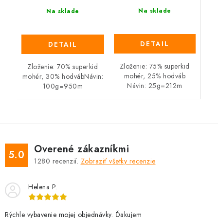
Na sklade
Na sklade
DETAIL
DETAIL
Zloženie: 75% superkid
Zloženie: 70% superkid
mohér, 25% hodváb
mohér, 30% hodvábNávin:
Návin: 25g=212m
100g=950m
Overené zákazníkmi
5.0
1280
recenzií.
Zobraziť všetky recenzie
Helena P.
Rýchle vybavenie mojej objednávky. Ďakujem