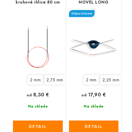
kruhové ihlice 80 cm
NOVEL LONG
Odporúčame
2 mm
2,75 mm
3,25 mm
2 mm
3,75 mm
2,25 mm
4,5 mm
2,
8,30 €
17,90 €
od
od
Na sklade
Na sklade
DETAIL
DETAIL