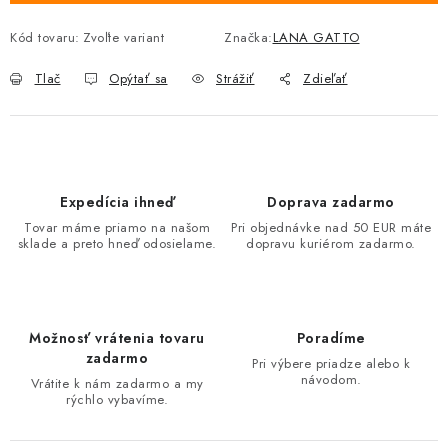
Kód tovaru:
Zvoľte variant
Značka:
LANA GATTO
Tlač
Opýtať sa
Strážiť
Zdieľať
Expedícia ihneď
Doprava zadarmo
Tovar máme priamo na našom
Pri objednávke nad 50 EUR máte
sklade a preto hneď odosielame.
dopravu kuriérom zadarmo.
Možnosť vrátenia tovaru
Poradíme
zadarmo
Pri výbere priadze alebo k
návodom.
Vrátite k nám zadarmo a my
rýchlo vybavíme.