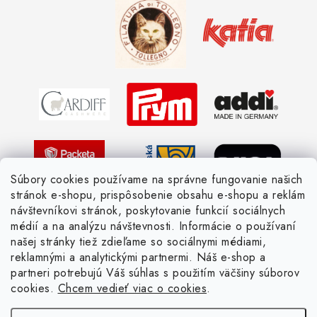
Kedy objednáme nový tovar
Ako sa orientovať v hrúbke priadzí
Obchodné podmienky
Vernostné zľavy
Ochrana osobných údajov
Strážny pes postráži
Žiadosť dotknutej osoby
Pletený slovník anglicky-česky
Pletený slovník česky-anglicky
Súbory cookies používame na správne fungovanie našich
stránok e-shopu, prispôsobenie obsahu e-shopu a reklám
návštevníkovi stránok, poskytovanie funkcií sociálnych
médií a na analýzu návštevnosti. Informácie o používaní
našej stránky tiež zdieľame so sociálnymi médiami,
reklamnými a analytickými partnermi. Náš e-shop a
partneri potrebujú Váš súhlas s použitím väčšiny súborov
cookies.
Chcem vedieť viac o cookies
.