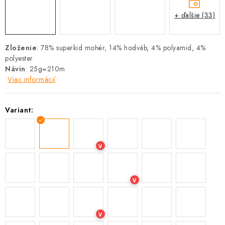
+ ďalšie (33)
Zloženie
: 78% superkid mohér, 14% hodváb, 4% polyamid, 4%
polyester
Návin
: 25g=210m
Viac informácií
Variant:
V
V
V