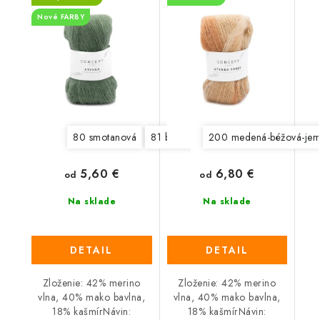
Nové FARBY
80 smotanová
81 béžová
200 medená-béžová-jem
82 lososová - VÝPREDA
5,60 €
6,80 €
od
od
Na sklade
Na sklade
DETAIL
DETAIL
Zloženie: 42% merino
Zloženie: 42% merino
vlna, 40% mako bavlna,
vlna, 40% mako bavlna,
18% kašmírNávin:
18% kašmírNávin: