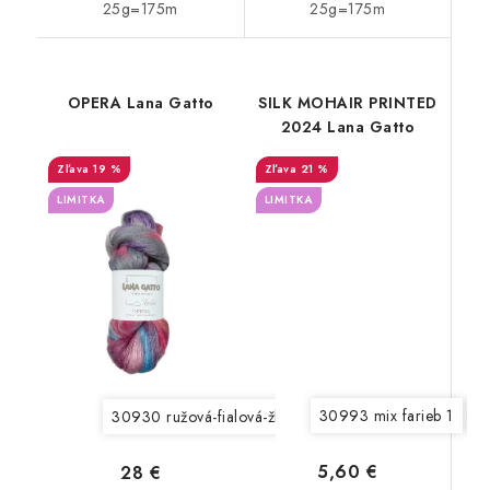
25g=175m
25g=175m
OPERA Lana Gatto
SILK MOHAIR PRINTED
2024 Lana Gatto
19 %
21 %
LIMITKA
LIMITKA
30993 mix farieb 1
3
30930 ružová-fialová-žltá
30931 tyrkysová-fialová-žl
5,60 €
28 €