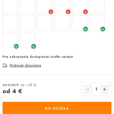
V
V
V
N
N
N
N
Pre zobrazenie dostupnosti zvoľte variant
Možnosti doručenia
od 6,60 €
až –39 %
od
4 €
Jednotková cena:
DO KOŠÍKA