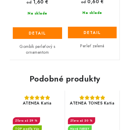
0,60 €
1,60 €
od
od
Na sklade
Na sklade
DETAIL
DETAIL
Perleť zelená
Gombík perleťový s
ornamentom
Podobné produkty
ATENEA Katia
ATENEA TONES Katia
až 29 %
až 20 %
TOP podľa Vás
Nové FARBY