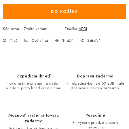
DO KOŠÍKA
Kód tovaru:
Zvoľte variant
Značka:
ADDI
Tlač
Opýtať sa
Strážiť
Zdieľať
Expedícia ihneď
Doprava zadarmo
Tovar máme priamo na našom
Pri objednávke nad 50 EUR máte
sklade a preto hneď odosielame.
dopravu kuriérom zadarmo.
Možnosť vrátenia tovaru
Poradíme
zadarmo
Pri výbere priadze alebo k
návodom.
Vrátite k nám zadarmo a my