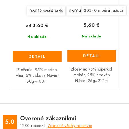
30340 modrá-ružová
06012 svetlá šedá
06014 šedohnedá
06962 svet
5,60 €
3,60 €
od
Na sklade
Na sklade
DETAIL
DETAIL
Zloženie: 75% superkid
Zloženie: 95% merino
mohér, 25% hodváb
vlna, 5% viskóza Návin:
Návin: 25g=212m
50g=100m
Overené zákazníkmi
5.0
1280
recenzií.
Zobraziť všetky recenzie