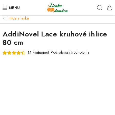
Prejsť
Hľad
na
obsah
Ihlice a lanká
NOVINKY*
AddiNovel Lace kruhové ihlice
KLBKÁ
80 cm
GALANTÉRIA
Podrobnosti hodnotenia
15 hodnotení
ČASOPISY, NÁVODY
DARČEKOVÉ POUKÁŽKY
VÝPREDAJ!
O nás a výrobcoch
Ako nakupovať
Návody a video kurzy
VIDEO návody k ovládaniu e-shopu
Oznamy
Kontakty