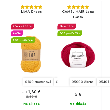
LIMA Drops
CAMEL HAIR Lana
Gatto
až 30 %
13 %
AKCIA
TOP podľa Vás
TOP podľa Vás
0100 smotanová
0206 svetlá béžová
05000 čierna
0519 tmavá
05401 
1,80 €
od
5 €
2,60 €
Na sklade
Na sklade