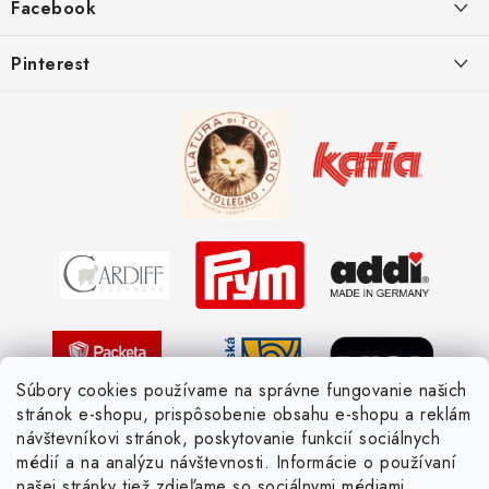
Facebook
e
Postup pri reklamácii
Kedy odosielame balíky
Pinterest
Spôsoby doručenia a ceny
Kombinácie DROPS priadzí
Kedy objednáme nový tovar
Ako sa orientovať v hrúbke priadzí
Obchodné podmienky
Vernostné zľavy
Ochrana osobných údajov
Strážny pes postráži
Žiadosť dotknutej osoby
Pletený slovník anglicky-česky
Pletený slovník česky-anglicky
Súbory cookies používame na správne fungovanie našich
stránok e-shopu, prispôsobenie obsahu e-shopu a reklám
návštevníkovi stránok, poskytovanie funkcií sociálnych
médií a na analýzu návštevnosti. Informácie o používaní
našej stránky tiež zdieľame so sociálnymi médiami,