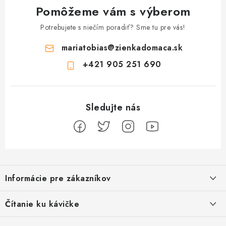
Pomôžeme vám s výberom
Potrebujete s niečím poradiť? Sme tu pre vás!
mariatobias
@
zienkadomaca.sk
+421 905 251 690
Z
á
Informácie pre zákazníkov
p
ä
Ako sa registrovať
Čítanie ku kávičke
t
Ako vrátiť tovar
i
Ako to u nás funguje