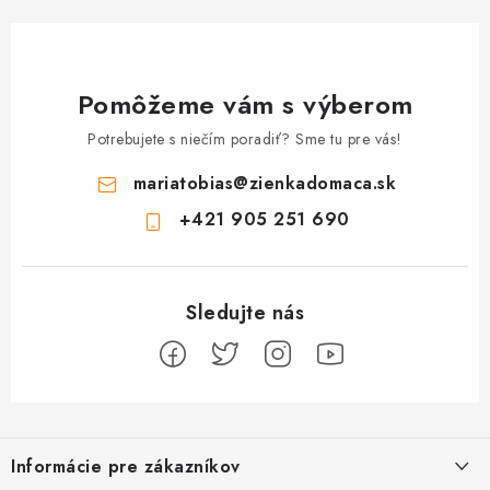
Pomôžeme vám s výberom
Potrebujete s niečím poradiť? Sme tu pre vás!
mariatobias
@
zienkadomaca.sk
+421 905 251 690
Z
á
Informácie pre zákazníkov
p