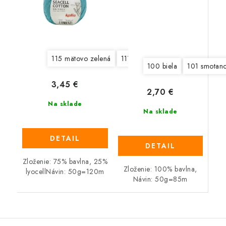
115 mätovo zelená
117 ľadová modrá
119 okrovo
100 biela
101 smotan
3,45 €
2,70 €
Na sklade
Na sklade
DETAIL
DETAIL
Zloženie: 75% bavlna, 25%
Zloženie: 100% bavlna,
lyocellNávin: 50g=120m
Návin: 50g=85m