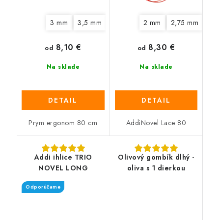
3 mm
3,5 mm
4 mm
4,5 mm
2 mm
2,75 mm
5 mm
6 mm
3,
8,10 €
8,30 €
od
od
Na sklade
Na sklade
DETAIL
DETAIL
Prym ergonom 80 cm
AddiNovel Lace 80
Addi ihlice TRIO
Olivový gombík dlhý -
NOVEL LONG
oliva s 1 dierkou
Odporúčame