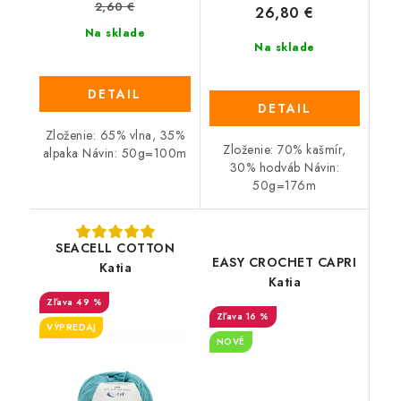
2,60 €
26,80 €
Na sklade
Na sklade
DETAIL
DETAIL
Zloženie: 65% vlna, 35%
Zloženie: 70% kašmír,
alpaka Návin: 50g=100m
30% hodváb Návin:
50g=176m
SEACELL COTTON
EASY CROCHET CAPRI
Katia
Katia
49 %
16 %
VÝPREDAJ
NOVÉ