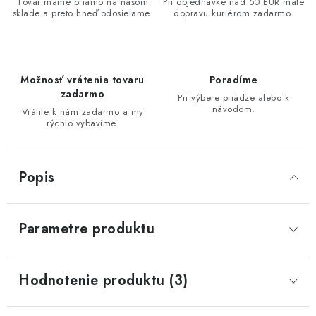
Tovar máme priamo na našom
Pri objednávke nad 50 EUR máte
sklade a preto hneď odosielame.
dopravu kuriérom zadarmo.
Možnosť vrátenia tovaru
Poradíme
zadarmo
Pri výbere priadze alebo k
návodom.
Vrátite k nám zadarmo a my
rýchlo vybavíme.
Popis
Parametre produktu
Hodnotenie produktu (3)