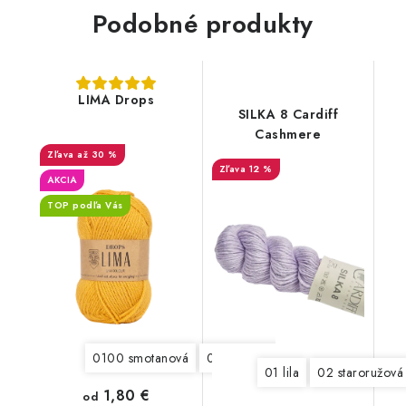
Podobné produkty
LIMA Drops
SILKA 8 Cardiff
Cashmere
až 30 %
12 %
AKCIA
TOP podľa Vás
0100 smotanová
0206 svetlá béžová
0519 tmavá
01 lila
02 staroružová
1,80 €
od