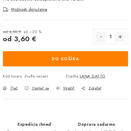
Možnosti doručenia
od 4,50 €
až –20 %
od
3,60 €
Jednotková cena:
DO KOŠÍKA
Kód tovaru:
Zvoľte variant
Značka:
LANA GATTO
Tlač
Opýtať sa
Strážiť
Zdieľať
Expedícia ihneď
Doprava zadarmo