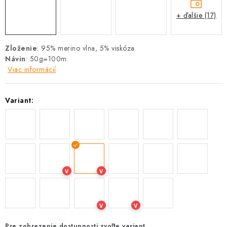
+ ďalšie (17)
Zloženie
: 95% merino vlna, 5% viskóza
Návin
: 50g=100m
Viac informácií
Variant:
V
V
V
V
Pre zobrazenie dostupnosti zvoľte variant