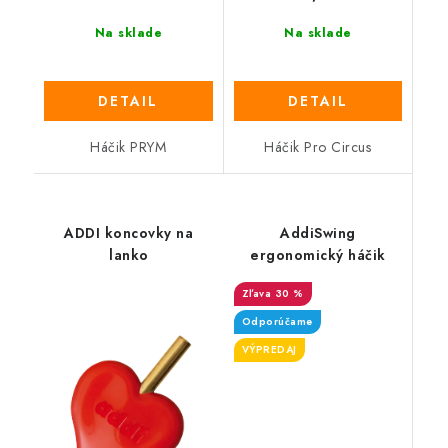
Na sklade
Na sklade
DETAIL
DETAIL
Háčik PRYM
Háčik Pro Circus
ADDI koncovky na
AddiSwing
lanko
ergonomický háčik
30 %
Odporúčame
VÝPREDAJ