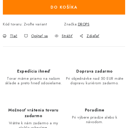
DO KOŠÍKA
Kód tovaru:
Zvoľte variant
Značka:
DROPS
Tlač
Opýtať sa
Strážiť
Zdieľať
Expedícia ihneď
Doprava zadarmo
Tovar máme priamo na našom
Pri objednávke nad 50 EUR máte
sklade a preto hneď odosielame.
dopravu kuriérom zadarmo.
Možnosť vrátenia tovaru
Poradíme
zadarmo
Pri výbere priadze alebo k
návodom.
Vrátite k nám zadarmo a my
rýchlo vybavíme.