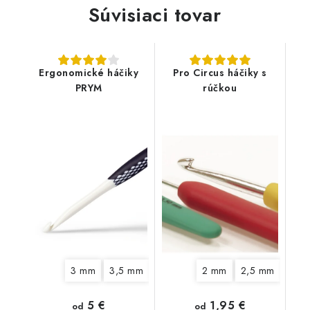
Súvisiaci tovar
Ergonomické háčiky
Pro Circus háčiky s
PRYM
rúčkou
3 mm
3,5 mm
4,5 mm
2 mm
5 mm
2,5 mm
6 mm
7 mm
3 m
5 €
1,95 €
od
od