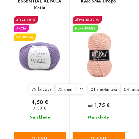
ESSENTIAL ALPACA
KARISMA Drops
Katia
40 %
až 30 %
AKCIA
Nové FARBY
VÝPREDAJ
72 béžová
73 camel - VÝPREDAJ
01 smotanová
74 béžovo losos
04 hne
4,50 €
1,75 €
od
7,50 €
Na sklade
Na sklade
DETAIL
DETAIL