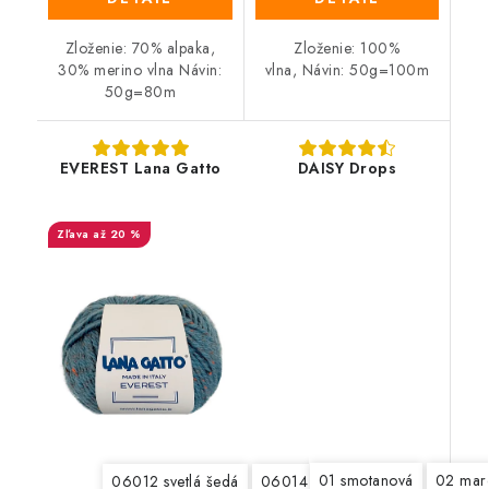
Zloženie: 70% alpaka,
Zloženie: 100%
30% merino vlna Návin:
vlna, Návin: 50g=100m
50g=80m
EVEREST Lana Gatto
DAISY Drops
až 20 %
01 smotanová
02 mar
06012 svetlá šedá
06014 šedohnedá
06962 svet