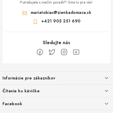
Potrebujete s niečím poradiť? Sme tu pre vás!
mariatobias
@
zienkadomaca.sk
+421 905 251 690
Z
á
Informácie pre zákazníkov
p
ä
Ako sa registrovať
Čítanie ku kávičke
t
Ako vrátiť tovar
i
Ako to u nás funguje
Facebook
e
Postup pri reklamácii
Kedy odosielame balíky