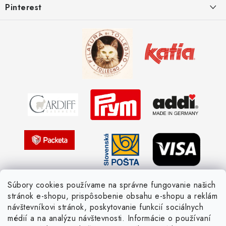
Pinterest
Spôsoby doručenia a ceny
Kombinácie DROPS priadzí
Kedy objednáme nový tovar
Ako sa orientovať v hrúbke priadzí
Obchodné podmienky
Vernostné zľavy
Ochrana osobných údajov
Strážny pes postráži
Žiadosť dotknutej osoby
Pletený slovník anglicky-česky
Pletený slovník česky-anglicky
Súbory cookies používame na správne fungovanie našich
stránok e-shopu, prispôsobenie obsahu e-shopu a reklám
návštevníkovi stránok, poskytovanie funkcií sociálnych
médií a na analýzu návštevnosti. Informácie o používaní