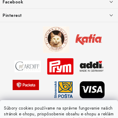
Facebook
e
Postup pri reklamácii
Kedy odosielame balíky
Pinterest
Spôsoby doručenia a ceny
Kombinácie DROPS priadzí
Kedy objednáme nový tovar
Ako sa orientovať v hrúbke priadzí
Obchodné podmienky
Vernostné zľavy
Ochrana osobných údajov
Strážny pes postráži
Žiadosť dotknutej osoby
Pletený slovník anglicky-česky
Pletený slovník česky-anglicky
Súbory cookies používame na správne fungovanie našich
stránok e-shopu, prispôsobenie obsahu e-shopu a reklám