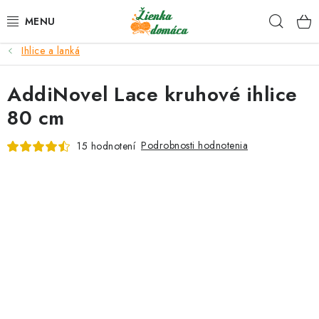
Prejsť
Hľad
na
obsah
Ihlice a lanká
NOVINKY*
AddiNovel Lace kruhové ihlice
KLBKÁ
80 cm
GALANTÉRIA
Podrobnosti hodnotenia
15 hodnotení
ČASOPISY, NÁVODY
DARČEKOVÉ POUKÁŽKY
VÝPREDAJ!
O nás a výrobcoch
Ako nakupovať
Návody a video kurzy
VIDEO návody k ovládaniu e-shopu
Oznamy
Kontakty