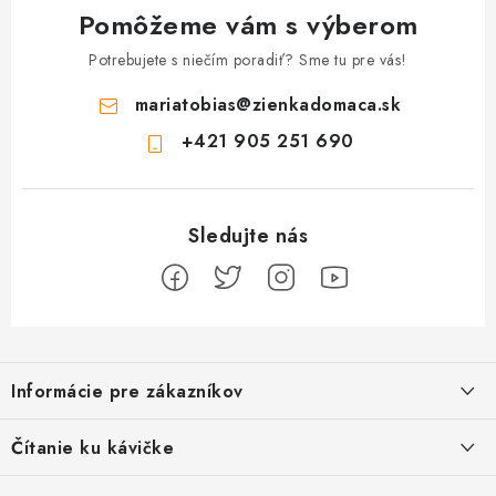
Pomôžeme vám s výberom
Potrebujete s niečím poradiť? Sme tu pre vás!
mariatobias
@
zienkadomaca.sk
+421 905 251 690
Z
á
Informácie pre zákazníkov
p
ä
Ako sa registrovať
Čítanie ku kávičke
t
Ako vrátiť tovar
i
Ako to u nás funguje