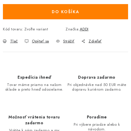
DO KOŠÍKA
Kód tovaru:
Zvoľte variant
Značka:
ADDI
Tlač
Opýtať sa
Strážiť
Zdieľať
Expedícia ihneď
Doprava zadarmo
Tovar máme priamo na našom
Pri objednávke nad 50 EUR máte
sklade a preto hneď odosielame.
dopravu kuriérom zadarmo.
Možnosť vrátenia tovaru
Poradíme
zadarmo
Pri výbere priadze alebo k
návodom.
Vrátite k nám zadarmo a my