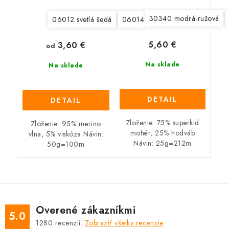
30340 modrá-ružová
06012 svetlá šedá
06014 šedohnedá
06962 svet
5,60 €
3,60 €
od
Na sklade
Na sklade
DETAIL
DETAIL
Zloženie: 75% superkid
Zloženie: 95% merino
mohér, 25% hodváb
vlna, 5% viskóza Návin:
Návin: 25g=212m
50g=100m
Overené zákazníkmi
5.0
1280
recenzií.
Zobraziť všetky recenzie