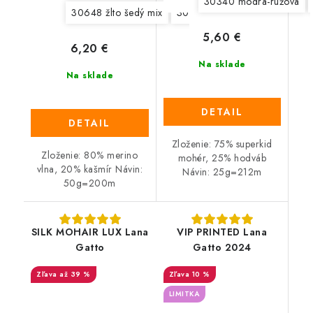
30340 modrá-ružová
30648 žlto šedý mix
30649 šedý mix
30650 ruž
5,60 €
6,20 €
Na sklade
Na sklade
DETAIL
DETAIL
Zloženie: 75% superkid
Zloženie: 80% merino
mohér, 25% hodváb
vlna, 20% kašmír Návin:
Návin: 25g=212m
50g=200m
SILK MOHAIR LUX Lana
VIP PRINTED Lana
Gatto
Gatto 2024
až 39 %
10 %
LIMITKA