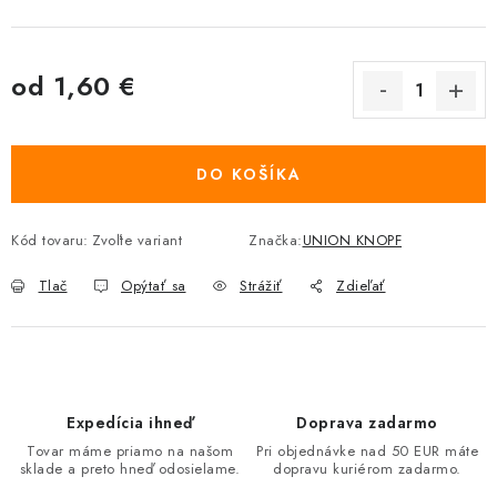
od
1,60 €
Jednotková cena:
DO KOŠÍKA
Kód tovaru:
Zvoľte variant
Značka:
UNION KNOPF
Tlač
Opýtať sa
Strážiť
Zdieľať
Expedícia ihneď
Doprava zadarmo
Tovar máme priamo na našom
Pri objednávke nad 50 EUR máte
sklade a preto hneď odosielame.
dopravu kuriérom zadarmo.