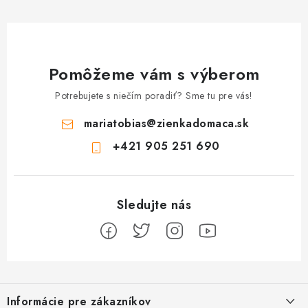
Pomôžeme vám s výberom
Potrebujete s niečím poradiť? Sme tu pre vás!
mariatobias
@
zienkadomaca.sk
+421 905 251 690
Z
á
Informácie pre zákazníkov