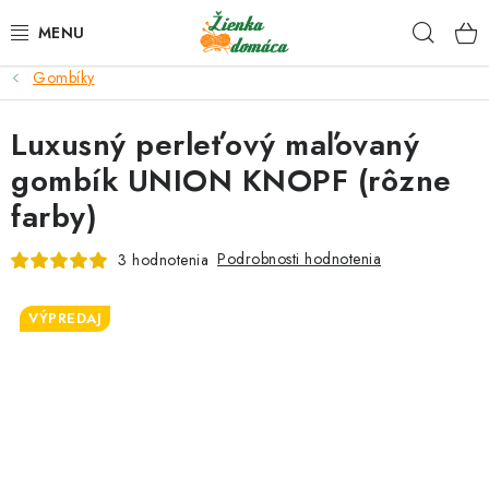
Prejsť
Hľad
na
obsah
Gombíky
NOVINKY*
Luxusný perleťový maľovaný
KLBKÁ
gombík UNION KNOPF (rôzne
farby)
GALANTÉRIA
Podrobnosti hodnotenia
3 hodnotenia
ČASOPISY, NÁVODY
VÝPREDAJ
DARČEKOVÉ POUKÁŽKY
VÝPREDAJ!
O nás a výrobcoch
Ako nakupovať
Návody a video kurzy
VIDEO návody k ovládaniu e-shopu
Oznamy
Kontakty