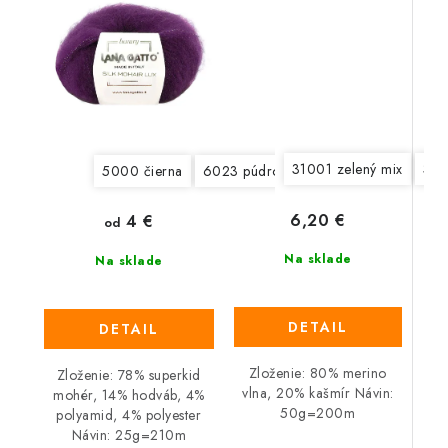
31001 zelený mix
310
5000 čierna
6023 púdrová ružová
6024 jasná č
6,20 €
4 €
od
Na sklade
Na sklade
DETAIL
DETAIL
Zloženie: 80% merino
Zloženie: 78% superkid
vlna, 20% kašmír Návin:
mohér, 14% hodváb, 4%
50g=200m
polyamid, 4% polyester
Návin: 25g=210m