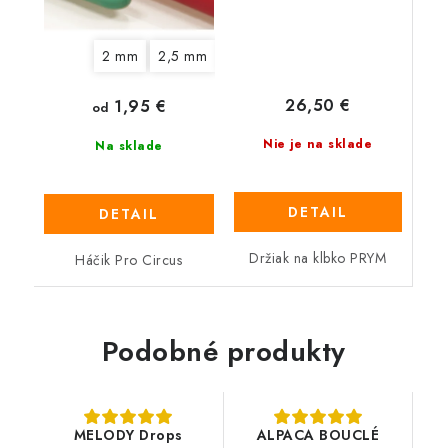
2 mm
2,5 mm
3 mm
3,5 mm
4 mm
4,5 
26,50 €
1,95 €
od
Nie je na sklade
Na sklade
DETAIL
DETAIL
Držiak na klbko PRYM
Háčik Pro Circus
Podobné produkty
MELODY Drops
ALPACA BOUCLÉ