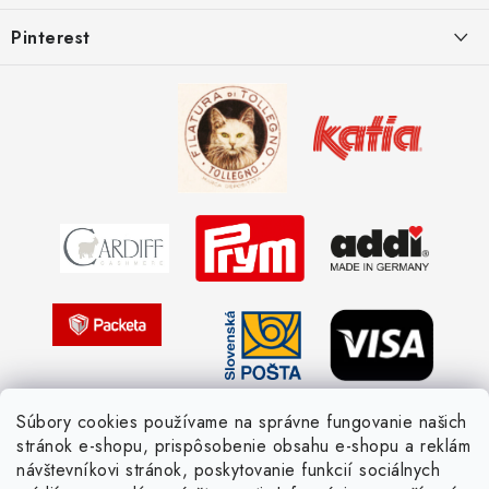
e
Postup pri reklamácii
Kedy odosielame balíky
Pinterest
Spôsoby doručenia a ceny
Kombinácie DROPS priadzí
Kedy objednáme nový tovar
Ako sa orientovať v hrúbke priadzí
Obchodné podmienky
Vernostné zľavy
Ochrana osobných údajov
Strážny pes postráži
Žiadosť dotknutej osoby
Pletený slovník anglicky-česky
Pletený slovník česky-anglicky
Súbory cookies používame na správne fungovanie našich
stránok e-shopu, prispôsobenie obsahu e-shopu a reklám
návštevníkovi stránok, poskytovanie funkcií sociálnych