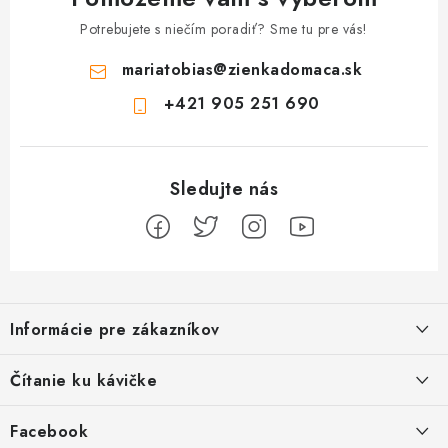
Potrebujete s niečím poradiť? Sme tu pre vás!
mariatobias
@
zienkadomaca.sk
+421 905 251 690
Z
á
Informácie pre zákazníkov
p
ä
Ako sa registrovať
Čítanie ku kávičke
t
Ako vrátiť tovar
i
Ako to u nás funguje
Facebook