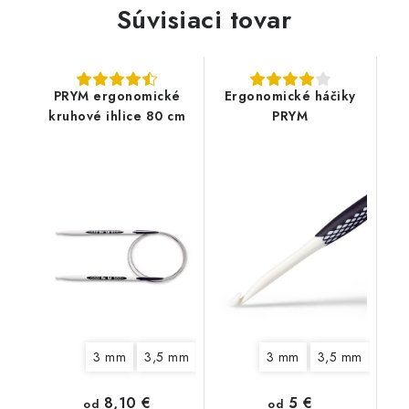
Súvisiaci tovar
PRYM ergonomické
Ergonomické háčiky
kruhové ihlice 80 cm
PRYM
3 mm
3,5 mm
4 mm
4,5 mm
3 mm
3,5 mm
5 mm
6 mm
4,5
8,10 €
5 €
od
od