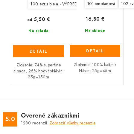
101 smotanová
102 sv
100 ecru biela - VÝPREDAJ
101 svetlá béžová - VÝP
16,80 €
5,50 €
od
Na sklade
Na sklade
DETAIL
DETAIL
Zloženie: 100% kašmír
Zloženie: 74% superfine
Návin: 25g=45m
alpaca, 26% hodvábNávin:
25g=150m
Overené zákazníkmi
5.0
1280
recenzií.
Zobraziť všetky recenzie