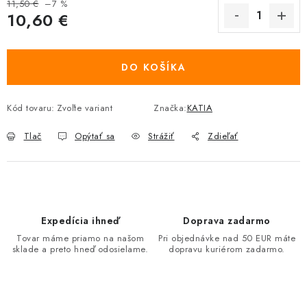
11,50 €
–7 %
10,60 €
Jednotková cena:
DO KOŠÍKA
Kód tovaru:
Zvoľte variant
Značka:
KATIA
Tlač
Opýtať sa
Strážiť
Zdieľať
Expedícia ihneď
Doprava zadarmo
Tovar máme priamo na našom
Pri objednávke nad 50 EUR máte
sklade a preto hneď odosielame.
dopravu kuriérom zadarmo.