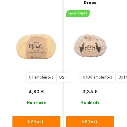
Drops
Nové FARBY
01 smotanová
02 hmla
03 perlovo šedá
0100 smotanová
04 še
0517
4,80 €
3,85 €
Na sklade
Na sklade
DETAIL
DETAIL