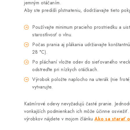
jemným otáčaním.
Aby ste predišli plstnateniu, dodržiavajte tieto pok
Používajte minimum pracieho prostriedku a uist
starostlivosť o vlnu.
Počas prania aj plákania udržiavajte konštantn
28 °C).
Po pláchaní vložte odev do sieťovaného vrecka
odstreďte pri nízkych otáčkach.
Výrobok položte naplocho na uterák (nie froté
vytvarujte.
Kašmírové odevy nevyžadujú časté pranie. Jednodu
vonkajších podmienkach ich môže účinne osviežiť.
výrobkov nájdete v mojom článku
Ako sa starať o