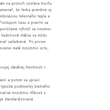
vám na prstoch zostáva trochu
namenať, že farba prenikne aj
ombináciou telesného tepla a
. Postupom času a praním sa
odporúčame vyhnúť sa noseniu
é kašmírové vlákna sa môžu
zerať zafarbené. Pri prvom
hovanie malé množstvo octu,
ojej ideálnej hmotnosti v
šení a potom sa upraví
i typické podmienky bežného
načné množstvo vlhkosti z
 je štandardizovaná