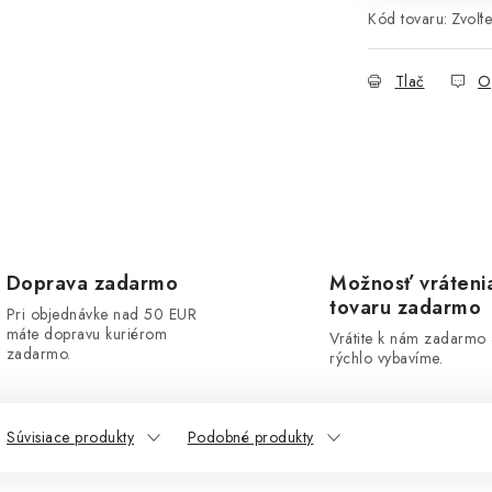
Kód tovaru:
Zvoľte
Tlač
O
Doprava zadarmo
Možnosť vráteni
tovaru zadarmo
Pri objednávke nad 50 EUR
máte dopravu kuriérom
Vrátite k nám zadarmo
zadarmo.
rýchlo vybavíme.
Súvisiace produkty
Podobné produkty