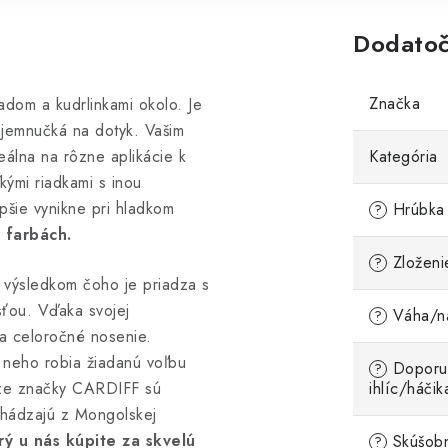
Dodatoč
Značka
dom a kudrlinkami okolo. Je
 jemnučká na dotyk. Vašim
álna na rôzne aplikácie k
Kategória
kými riadkami s inou
pšie vynikne pri hladkom
Hrúbka 
?
 farbách.
Zloženi
?
, výsledkom čoho je priadza s
ťou. Vďaka svojej
Váha/ná
?
na celoročné nosenie.
 neho robia žiadanú voľbu
Doporu
?
dze značky CARDIFF sú
ihlíc/háčik
chádzajú z Mongolskej
orý u nás kúpite za skvelú
Skúšobn
?