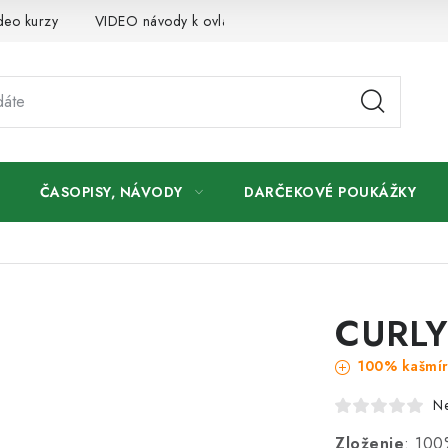
deo kurzy
VIDEO návody k ovládaniu e-shopu
Oznamy
ČASOPISY, NÁVODY
DARČEKOVÉ POUKÁŽKY
CURLY
100% kašmí
N
Zloženie
: 100