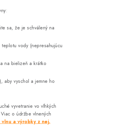
yny:
ite sa, že je schválený na
ú teplotu vody (nepresahujúcu
 na bielizeň a krátko
), aby vyschol a jemne ho
ché vyvetranie vo vlhkých
 Viac o údržbe vlnených
 vlnu a výrobky z nej.