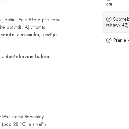
cm
Spotreb
najlepšie, čo môžete pre seba
?
rukáv,v.42)
ite potvrdí. Aj v tomto
ceníte v okamihu, keď ju
Pranie 
?
 v darčekovom balení.
práčka nemá špeciálny
 (pod 28 °C) a s veľmi