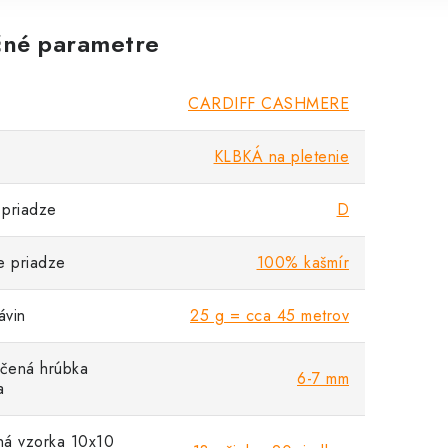
né parametre
CARDIFF CASHMERE
KLBKÁ na pletenie
priadze
D
e priadze
100% kašmír
vin
25 g = cca 45 metrov
čená hrúbka
6-7 mm
a
á vzorka 10x10