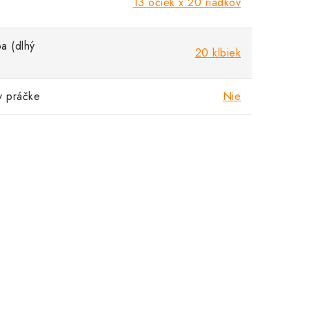
13 očiek x 20 riadkov
a (dlhý
20 klbiek
v práčke
Nie