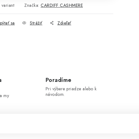
 variant
Značka:
CARDIFF CASHMERE
pýtať sa
Strážiť
Zdieľať
a
Poradíme
Pri výbere priadze alebo k
návodom.
 a my