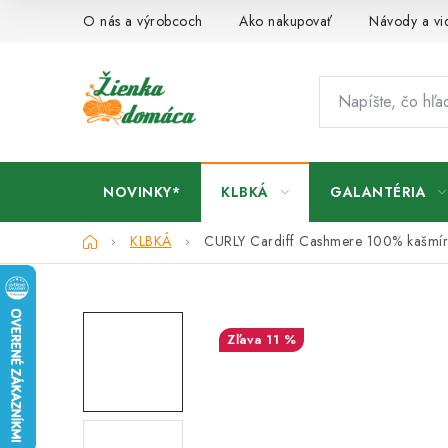
Prejsť
O nás a výrobcoch
Ako nakupovať
Návody a vi
na
obsah
NOVINKY*
KLBKÁ
GALANTÉRIA
Domov
KLBKÁ
CURLY Cardiff Cashmere
100% kašmír
11 %