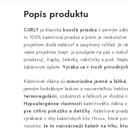
Popis produktu
CURLY
je klasická
bouclé priadza
s pevným zákla
to 100% kašmírová priadza a preto je neskutočne
projektom dodá mäkkosť a zaujímavý vzhľad. Je ide
vašim projektom (napr. ju použijete na pás s niekoľ
priadzou), čiapky, čelenky, nákrčníky a pod. Najle
žakárovom úplete.
Vyrába sa v troch prírodných
Kašmírové vlákna sú
mimoriadne jemné a ľahké
jemným hodvábnym leskom a neuveriteľnou hebkos
termoregulácii
, vzdušnosti a ľahkosti je vhodná 
Hypoalergénne vlastnosti
kašmírového vlákna z
pre citlivú pokožku a detičky
. Kašmírové pria
vyrábané z vlny kašmírskych kôz Hircus, ktoré po
vysočiny.
Je to najvzácnejší kašmír na trhu, kt