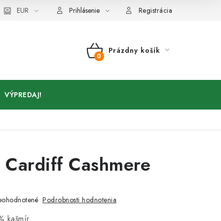
Kontakty
EUR
Prihlásenie
Registrácia
Prázdny košík
NÁKUPNÝ
KOŠÍK
VÝPREDAJ!
 Cardiff Cashmere
r
Podrobnosti hodnotenia
eohodnotené
% kašmír