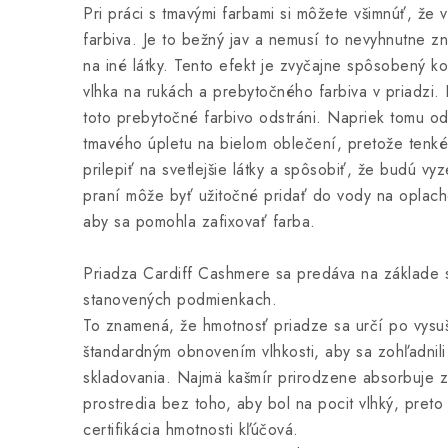
Pri práci s tmavými farbami si môžete všimnúť, že 
farbiva. Je to bežný jav a nemusí to nevyhnutne z
na iné látky. Tento efekt je zvyčajne spôsobený k
vlhka na rukách a prebytočného farbiva v priadzi
toto prebytočné farbivo odstráni. Napriek tomu 
tmavého úpletu na bielom oblečení, pretože tenk
prilepiť na svetlejšie látky a spôsobiť, že budú vy
praní môže byť užitočné pridať do vody na oplac
aby sa pomohla zafixovať farba.
Priadza Cardiff Cashmere sa predáva na základe sv
stanovených podmienkach.
To znamená, že hmotnosť priadze sa určí po vysu
štandardným obnovením vlhkosti, aby sa zohľadnil
skladovania. Najmä kašmír prirodzene absorbuje z
prostredia bez toho, aby bol na pocit vlhký, preto
certifikácia hmotnosti kľúčová.