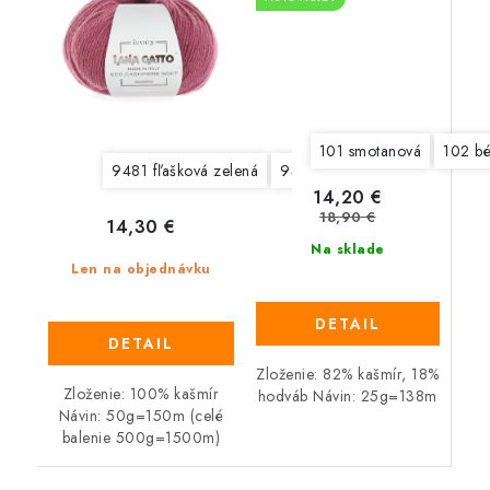
101 smotanová
102 b
9481 fľašková zelená
9482 veľmi tmavá zelená
9
14,20 €
18,90 €
14,30 €
Na sklade
Len na objednávku
DETAIL
DETAIL
Zloženie: 82% kašmír, 18%
Zloženie: 100% kašmír
hodváb Návin: 25g=138m
Návin: 50g=150m (celé
balenie 500g=1500m)