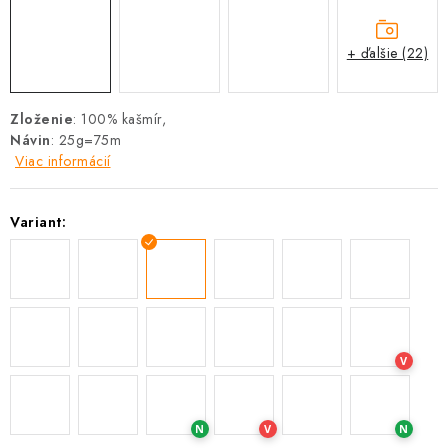
+ ďalšie (22)
Zloženie
: 100% kašmír,
Návin
: 25g=75m
Viac informácií
Variant:
V
N
V
N