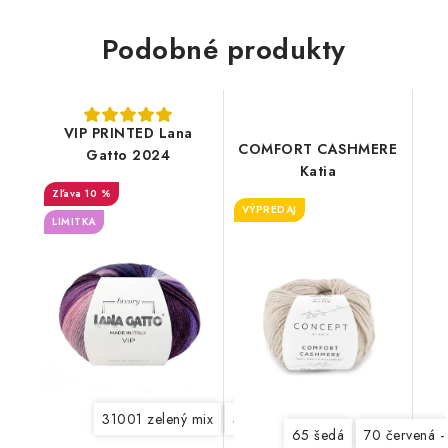
Podobné produkty
VIP PRINTED Lana
COMFORT CASHMERE
Gatto 2024
Katia
10 %
VÝPREDAJ
LIMITKA
31001 zelený mix
31002 hnedý mix
31003 béžov
65 šedá
70 červená 