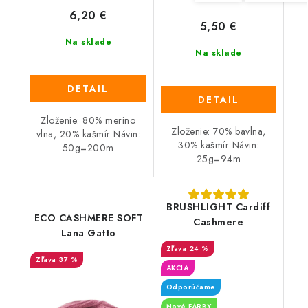
6,20 €
5,50 €
Na sklade
Na sklade
DETAIL
DETAIL
Zloženie: 80% merino
Zloženie: 70% bavlna,
vlna, 20% kašmír Návin:
30% kašmír Návin:
50g=200m
25g=94m
BRUSHLIGHT Cardiff
ECO CASHMERE SOFT
Cashmere
Lana Gatto
24 %
37 %
AKCIA
Odporúčame
Nové FARBY