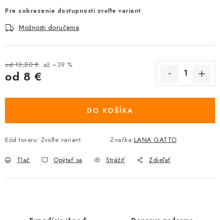
Pre zobrazenie dostupnosti zvoľte variant
Možnosti doručenia
od 13,20 €
až –39 %
od
8 €
Jednotková cena:
DO KOŠÍKA
Kód tovaru:
Zvoľte variant
Značka:
LANA GATTO
Tlač
Opýtať sa
Strážiť
Zdieľať