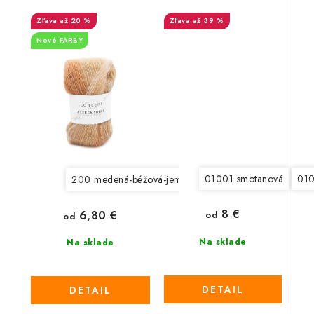
až 20 %
až 39 %
Nové FARBY
01001 smotanová
010
200 medená-béžová-jemná zelená - VÝPREDAJ
201 
8 €
6,80 €
od
od
Na sklade
Na sklade
DETAIL
DETAIL