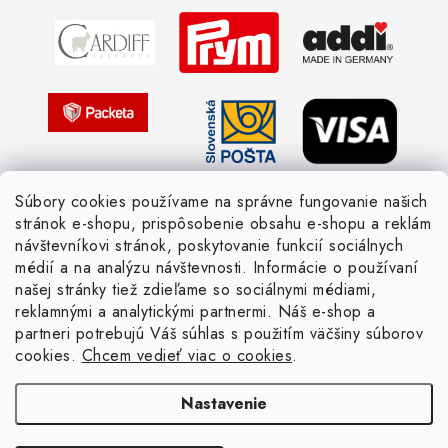
Ochrana osobných údajov
Strážny pes postráži
Žiadosť dotknutej osoby
Pletený slovník anglicky-česky
Pletený slovník česky-anglicky
Súbory cookies používame na správne fungovanie našich
stránok e-shopu, prispôsobenie obsahu e-shopu a reklám
návštevníkovi stránok, poskytovanie funkcií sociálnych
médií a na analýzu návštevnosti. Informácie o používaní
našej stránky tiež zdieľame so sociálnymi médiami,
reklamnými a analytickými partnermi. Náš e-shop a
partneri potrebujú Váš súhlas s použitím väčšiny súborov
cookies.
Chcem vedieť viac o cookies
.
Nastavenie
Copyright 2026
Žienka domáca
. Všetky práva vyhradené.
Upraviť nastavenie
cookies
Vytvoril Shoptet