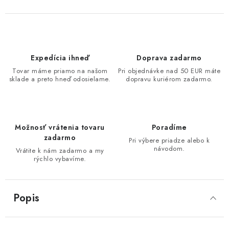
Expedícia ihneď
Doprava zadarmo
Tovar máme priamo na našom
Pri objednávke nad 50 EUR máte
sklade a preto hneď odosielame.
dopravu kuriérom zadarmo.
Možnosť vrátenia tovaru
Poradíme
zadarmo
Pri výbere priadze alebo k
návodom.
Vrátite k nám zadarmo a my
rýchlo vybavíme.
Popis