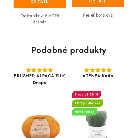
DETAIL
DETAIL
Perleť koralová
Odžmolkovač ADDI
kašmír
Podobné produkty
BRUSHED ALPACA SILK
ATENEA Katia
Drops
až 29 %
TOP podľa Vás
Nové FARBY