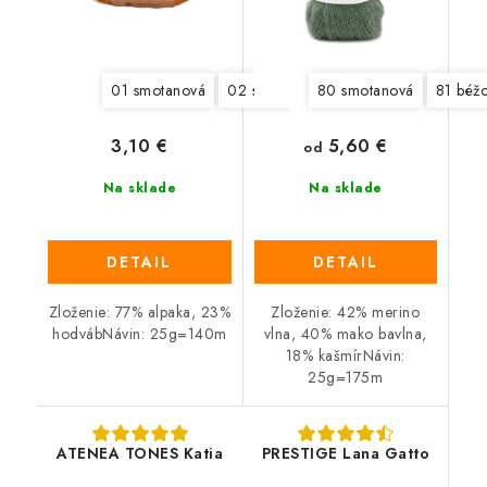
01 smotanová
02 svetlá šedá
80 smotanová
03 šedá
04 svetl
81 béž
5,60 €
3,10 €
od
Na sklade
Na sklade
DETAIL
DETAIL
Zloženie: 77% alpaka, 23%
Zloženie: 42% merino
hodvábNávin: 25g=140m
vlna, 40% mako bavlna,
18% kašmírNávin:
25g=175m
ATENEA TONES Katia
PRESTIGE Lana Gatto