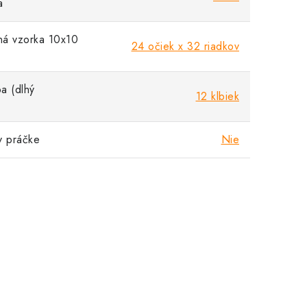
a
á vzorka 10x10
24 očiek x 32 riadkov
a (dlhý
12 klbiek
v práčke
Nie