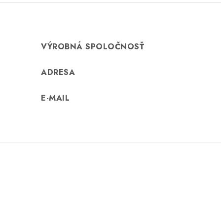
n
í
VÝROBNÁ SPOLOČNOSŤ
ADRESA
E-MAIL