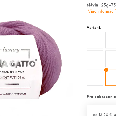
Návin
: 25g=7
Viac informácií
Variant:
Pre zobrazenie
od 13,20 €