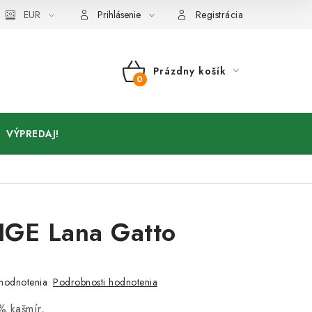
Kontakty
EUR
Prihlásenie
Registrácia
Prázdny košík
NÁKUPNÝ
KOŠÍK
VÝPREDAJ!
IGE Lana Gatto
r
Podrobnosti hodnotenia
hodnotenia
% kašmír,