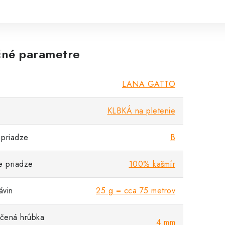
né parametre
LANA GATTO
KLBKÁ na pletenie
priadze
B
e priadze
100% kašmír
vin
25 g = cca 75 metrov
čená hrúbka
4 mm