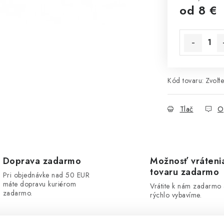
od
8 €
Jednotková 
Kód tovaru:
Zvoľte
Tlač
O
Doprava zadarmo
Možnosť vráteni
tovaru zadarmo
Pri objednávke nad 50 EUR
máte dopravu kuriérom
Vrátite k nám zadarmo
zadarmo.
rýchlo vybavíme.