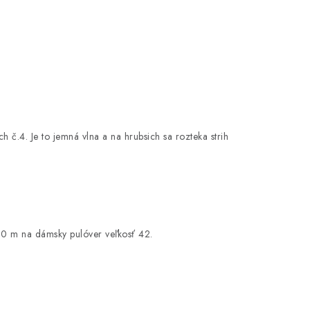
h č.4. Je to jemná vlna a na hrubsich sa rozteka strih
00 m na dámsky pulóver veľkosť 42.