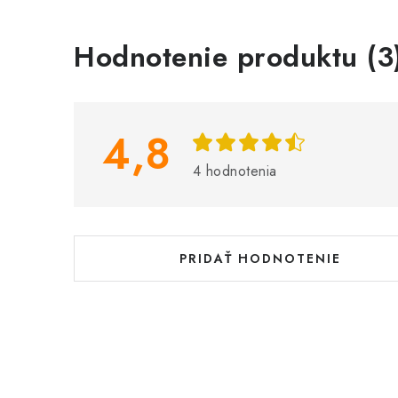
V
Hodnotenie produktu (3
ý
p
i
4,8
s
4 hodnotenia
h
o
d
PRIDAŤ HODNOTENIE
n
o
t
e