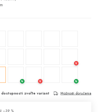
5m
V
N
V
N
 dostupnosti zvoľte variant
Možnosti doručenia
až –39 %