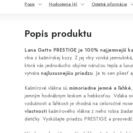
Popis
Hodnotenie (4)
Ostatné informácie
Popis produktu
Lana Gatto PRESTIGE je 100% najjemnejší ka
vlna z kašmírskej kozy. Z jej vlny vzniká jemnulinká
ktorá vás jednoducho objíme náručou tepla a luxu
vytvára
najluxusnejšiu priadzu
. Je to sen pliesť a
Kašmírové vlákna sú
mimoriadne jemné a ľahké
jemným hodvábnym leskom a hebkosťou. Vďaka sv
vzdušnosti a ľahkosti je vhodná na celoročné nos
vlastnosti
kašmírového vlákna z neho robia žiadan
detičky. Vyskúšajte priadzu PRESTIGE a presvedčte