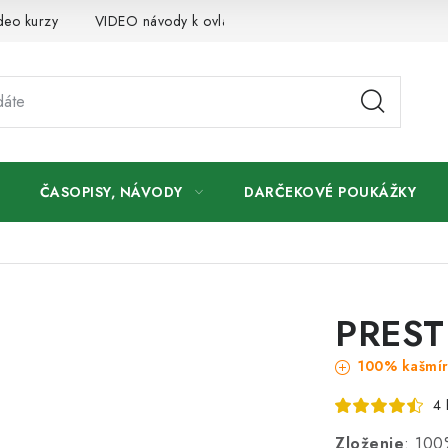
deo kurzy
VIDEO návody k ovládaniu e-shopu
Oznamy
ČASOPISY, NÁVODY
DARČEKOVÉ POUKÁŽKY
PREST
100% kašmí
4 
Zloženie
: 100