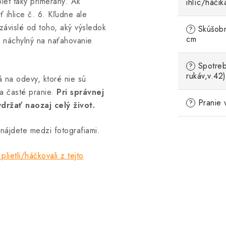
let taký primeraný. Ak
ihlíc/háčik
 ihlice č. 6. Kľudne ale
 závislé od toho, aký výsledok
Skúšobn
?
cm
j náchylný na naťahovanie
Spotreb
?
rukáv,v.42)
á na odevy, ktoré nie sú
a časté pranie.
Pri správnej
Pranie 
?
držať naozaj celý život.
nájdete medzi fotografiami.
plietli/háčkovali z tejto