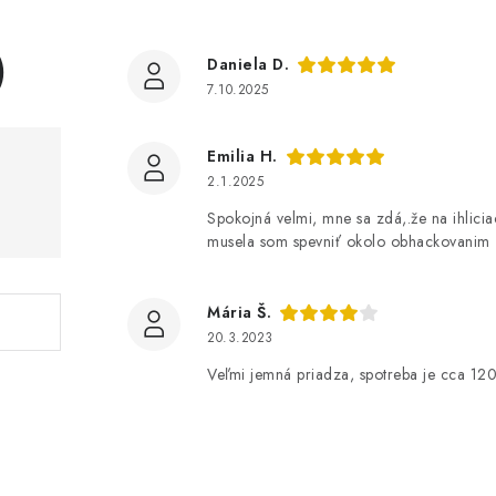
)
Daniela D.
7.10.2025
Emilia H.
2.1.2025
Spokojná velmi, mne sa zdá,.že na ihliciac
musela som spevniť okolo obhackovanim
Mária Š.
20.3.2023
Veľmi jemná priadza, spotreba je cca 12