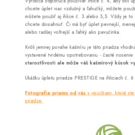
Výrobca odporúča používať ihlice č. 4, aby bol úp
chcete úplet viac vzdušný a ľahučký, môžete použiť
môžete použiť aj ihlice č. 3 alebo 3,5. Vždy je to
chcete dosiahnuť. Či má byť úplet pevnejší, mene
alebo radšej voľnejší a ľahký ako pavučinka.
Kvôli jemnej povahe kašmíru je táto priadza vhodn
vystavené tvrdému opotrebovaniu - časté nosenie 
starostlivosti ale môže váš kašmírový kúsok vy
Ukážku úpletu priadze PRESTIGE na ihliciach č. 6 
Fotografie priamo od vás
s vecičkami, ktoré ste 
priadze.