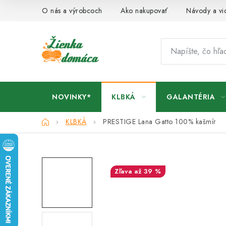
Prejsť
O nás a výrobcoch
Ako nakupovať
Návody a vi
na
obsah
NOVINKY*
KLBKÁ
GALANTÉRIA
Domov
KLBKÁ
PRESTIGE Lana Gatto
100% kašmír
až 39 %