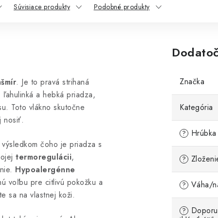
Súvisiace produkty
Podobné produkty
Dodatoč
Značka
šmír
. Je to pravá strihaná
, ľahulinká a hebká priadza,
su. Toto vlákno skutočne
Kategória
j nosiť.
Hrúbka 
?
, výsledkom čoho je priadza s
ojej
termoregulácii
,
Zloženi
?
enie.
Hypoalergénne
ú voľbu pre citlivú pokožku a
Váha/ná
?
 sa na vlastnej koži.
Doporu
?