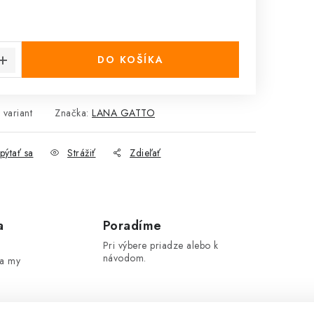
cena:
DO KOŠÍKA
 variant
Značka:
LANA GATTO
pýtať sa
Strážiť
Zdieľať
a
Poradíme
Pri výbere priadze alebo k
návodom.
 a my