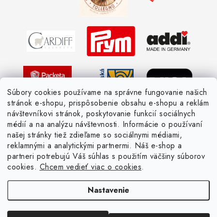
Vernostné zľavy
Ochrana osobných údajov
Strážny pes postráži
Žiadosť dotknutej osoby
Pletený slovník anglicky-česky
Pletený slovník česky-anglicky
Súbory cookies používame na správne fungovanie našich
stránok e-shopu, prispôsobenie obsahu e-shopu a reklám
návštevníkovi stránok, poskytovanie funkcií sociálnych
médií a na analýzu návštevnosti. Informácie o používaní
našej stránky tiež zdieľame so sociálnymi médiami,
reklamnými a analytickými partnermi. Náš e-shop a
partneri potrebujú Váš súhlas s použitím väčšiny súborov
cookies.
Chcem vedieť viac o cookies
.
Nastavenie
Copyright 2026
Žienka domáca
. Všetky práva vyhradené.
Upraviť nastavenie