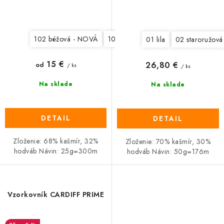
102 béžová - NOVÁ
103 tmavá béžová - NOVÁ
106 sv
01 lila
02 staroružová
15 €
26,80 €
od
/ ks
/ ks
Na sklade
Na sklade
DETAIL
DETAIL
Zloženie: 68% kašmír, 32%
Zloženie: 70% kašmír, 30%
hodváb Návin: 25g=300m
hodváb Návin: 50g=176m
Vzorkovník CARDIFF PRIME