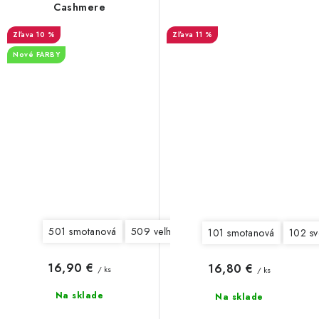
Cashmere
10 %
11 %
Nové FARBY
501 smotanová
509 veľmi svetlá béžová (nefarbená)
51
101 smotanová
102 sv
16,90 €
16,80 €
/ ks
/ ks
Na sklade
Na sklade