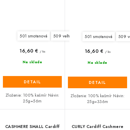
501 smotanová
509 veľmi svetlá béžová (nefarbená)
51
501 smotanová
509 ve
16,60 €
16,60 €
/ ks
/ ks
Na sklade
Na sklade
DETAIL
DETAIL
Zloženie: 100% kašmír Návin:
Zloženie: 100% kašmír Návin:
25g=56m
25g=336m
CASHMERE SMALL Cardiff
CURLY Cardiff Cashmere