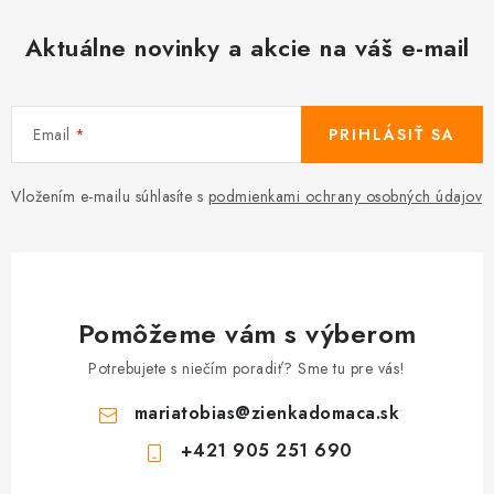
y
v
Aktuálne novinky a akcie na váš e-mail
ý
p
i
Email
PRIHLÁSIŤ SA
s
u
Vložením e-mailu súhlasíte s
podmienkami ochrany osobných údajov
Pomôžeme vám s výberom
Potrebujete s niečím poradiť? Sme tu pre vás!
mariatobias
@
zienkadomaca.sk
+421 905 251 690