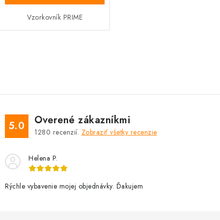
Vzorkovník PRIME
O
v
l
á
d
Overené zákazníkmi
a
5.0
1280
recenzií.
Zobraziť všetky recenzie
c
i
Helena P.
e
p
r
Rýchle vybavenie mojej objednávky. Ďakujem
v
k