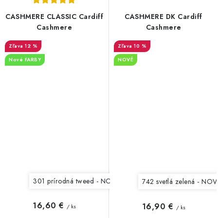
CASHMERE CLASSIC Cardiff
CASHMERE DK Cardiff
Cashmere
Cashmere
12 %
10 %
Nové FARBY
NOVÉ
301 prírodná tweed - NOVÁ
302 svetlá modrá tweed - 
742 svetlá zelená - NO
16,60 €
16,90 €
/ ks
/ ks