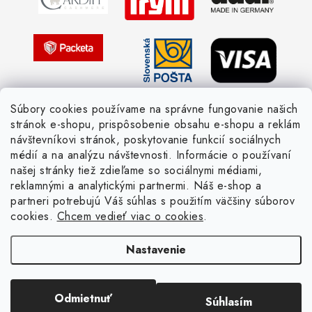
Žiadosť dotknutej osoby
Pletený slovník anglicky-česky
Pletený slovník česky-anglicky
Súbory cookies používame na správne fungovanie našich
stránok e-shopu, prispôsobenie obsahu e-shopu a reklám
návštevníkovi stránok, poskytovanie funkcií sociálnych
médií a na analýzu návštevnosti. Informácie o používaní
našej stránky tiež zdieľame so sociálnymi médiami,
reklamnými a analytickými partnermi. Náš e-shop a
partneri potrebujú Váš súhlas s použitím väčšiny súborov
cookies.
Chcem vedieť viac o cookies
.
Nastavenie
Copyright 2026
Žienka domáca
. Všetky práva vyhradené.
Upraviť nastavenie
cookies
Vytvoril Shoptet
Odmietnuť
Súhlasím