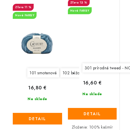
12 %
11 %
Nové FARBY
Nové FARBY
301 prírodná tweed - 
101 smotanová
102 béžová
103 tmavá béžová
16,60 €
16,80 €
Na sklade
Na sklade
DETAIL
DETAIL
Zloženie: 100% kašmír