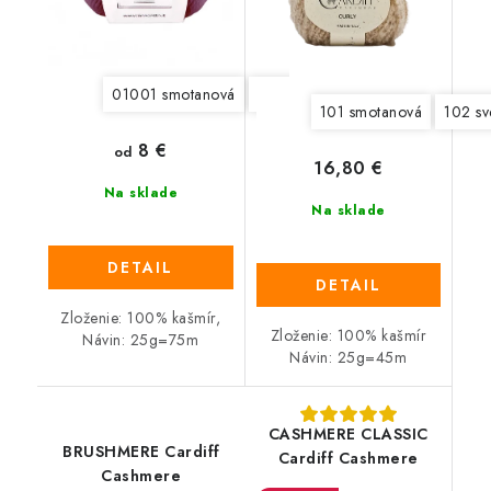
01001 smotanová
01015 nočná modrá
01500 či
101 smotanová
102 sv
8 €
od
16,80 €
Na sklade
Na sklade
DETAIL
DETAIL
Zloženie: 100% kašmír,
Zloženie: 100% kašmír
Návin: 25g=75m
Návin: 25g=45m
CASHMERE CLASSIC
BRUSHMERE Cardiff
Cardiff Cashmere
Cashmere