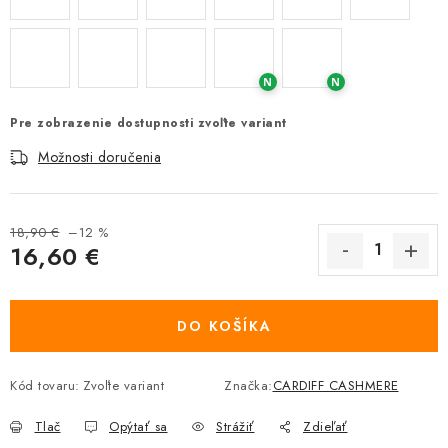
N
N
Pre zobrazenie dostupnosti zvoľte variant
Možnosti doručenia
18,90 €
–12 %
16,60 €
Jednotková cena:
DO KOŠÍKA
Kód tovaru:
Zvoľte variant
Značka:
CARDIFF CASHMERE
Tlač
Opýtať sa
Strážiť
Zdieľať