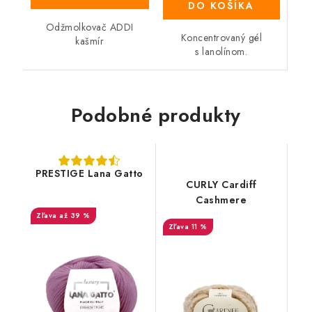
DO KOŠÍKA
Odžmolkovač ADDI
Koncentrovaný gél
kašmír
s lanolínom.
Podobné produkty
PRESTIGE Lana Gatto
CURLY Cardiff
Cashmere
až 39 %
11 %