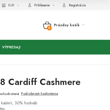
Kontakty
EUR
Prihlásenie
Registrácia
Prázdny košík
NÁKUPNÝ
KOŠÍK
VÝPREDAJ!
8 Cardiff Cashmere
Podrobnosti hodnotenia
eohodnotené
 kašmír, 30% hodváb
76m