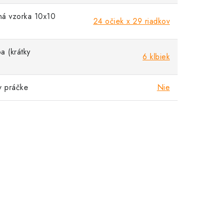
á vzorka 10x10
24 očiek x 29 riadkov
a (krátky
6 klbiek
v práčke
Nie