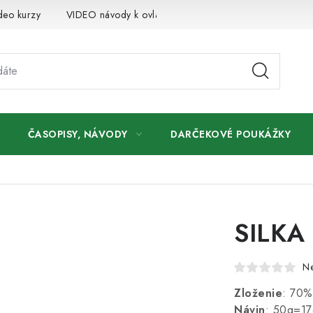
deo kurzy
VIDEO návody k ovládaniu e-shopu
Oznamy
ČASOPISY, NÁVODY
DARČEKOVÉ POUKÁŽKY
SILKA 
N
Zloženie
: 70%
Návin
: 50g=1