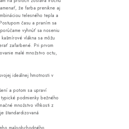
vám na prstoch zostáva trochu
namenať, že farba prenikne aj
ombináciou telesného tepla a
. Postupom času a praním sa
odporúčame vyhnúť sa noseniu
é kašmírové vlákna sa môžu
zerať zafarbené. Pri prvom
hovanie malé množstvo octu,
ojej ideálnej hmotnosti v
šení a potom sa upraví
i typické podmienky bežného
načné množstvo vlhkosti z
 je štandardizovaná
šieho maloobchodného