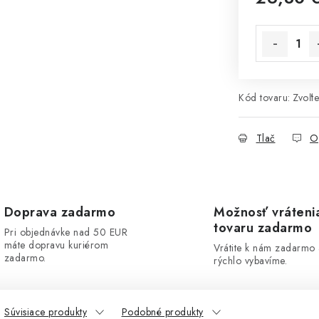
Jednotková 
Kód tovaru:
Zvoľte
Tlač
O
Doprava zadarmo
Možnosť vráteni
tovaru zadarmo
Pri objednávke nad 50 EUR
máte dopravu kuriérom
Vrátite k nám zadarmo
zadarmo.
rýchlo vybavíme.
Súvisiace produkty
Podobné produkty