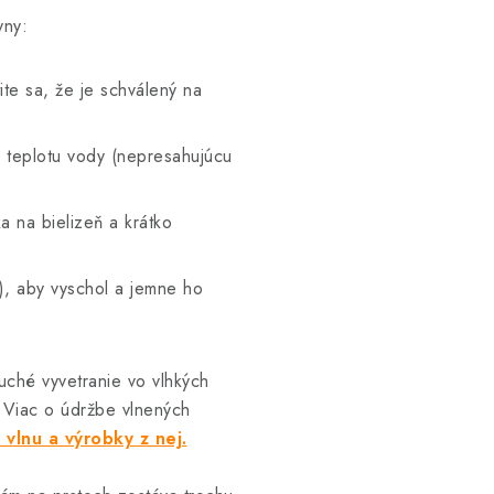
yny:
ite sa, že je schválený na
ú teplotu vody (nepresahujúcu
 na bielizeň a krátko
), aby vyschol a jemne ho
ché vyvetranie vo vlhkých
 Viac o údržbe vlnených
 vlnu a výrobky z nej.