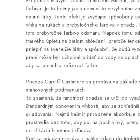
Pri práci s tmavými farbami si môžete všimnúť, že 
farbiva. Je to bežný jav a nemusí to nevyhnutne z
na iné látky. Tento efekt je zvyčajne spôsobený k
vlhka na rukách a prebytočného farbiva v priadzi
toto prebytočné farbivo odstráni. Napriek tomu 
tmavého úpletu na bielom oblečení, pretože tenk
prilepiť na svetlejšie látky a spôsobiť, že budú vy
praní môže byť užitočné pridať do vody na oplac
aby sa pomohla zafixovať farba.
Priadza Cardiff Cashmere sa predáva na základe sv
stanovených podmienkach.
To znamená, že hmotnosť priadze sa určí po vysu
štandardným obnovením vlhkosti, aby sa zohľadnil
skladovania. Najmä kašmír prirodzene absorbuje z
prostredia bez toho, aby bol na pocit vlhký, preto
certifikácia hmotnosti kľúčová.
Keď sa priadza presúva z nášho skladu do teplej