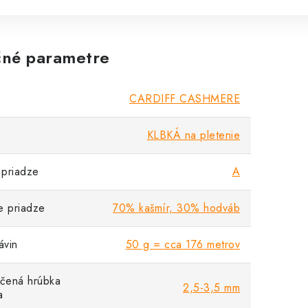
né parametre
CARDIFF CASHMERE
KLBKÁ na pletenie
priadze
A
e priadze
70% kašmír, 30% hodváb
vin
50 g = cca 176 metrov
čená hrúbka
2,5-3,5 mm
a