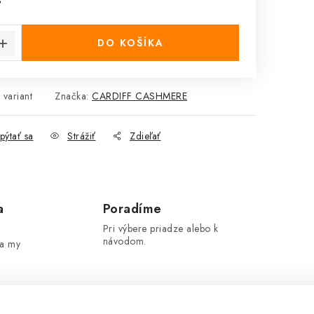
cena:
DO KOŠÍKA
 variant
Značka:
CARDIFF CASHMERE
pýtať sa
Strážiť
Zdieľať
a
Poradíme
Pri výbere priadze alebo k
návodom.
 a my