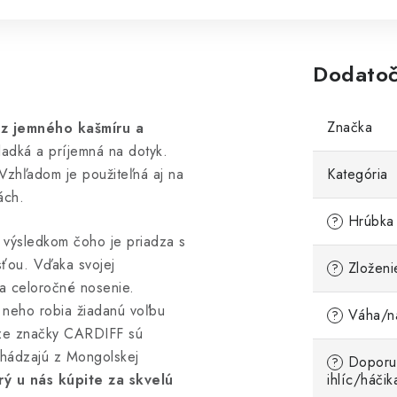
Dodatoč
Značka
á
z jemného kašmíru a
ladká a príjemná na dotyk.
 Vzhľadom je použiteľná aj na
Kategória
ách.
Hrúbka 
?
, výsledkom čoho je priadza s
ťou. Vďaka svojej
Zloženi
?
na celoročné nosenie.
 neho robia žiadanú voľbu
Váha/ná
?
dze značky CARDIFF sú
chádzajú z Mongolskej
Doporu
?
orý u nás kúpite za skvelú
ihlíc/háčik