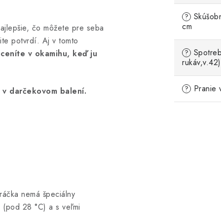
Skúšobn
?
cm
najlepšie, čo môžete pre seba
ite potvrdí. Aj v tomto
Spotreb
ceníte v okamihu, keď ju
?
rukáv,v.42)
Pranie 
?
 v darčekovom balení.
práčka nemá špeciálny
 (pod 28 °C) a s veľmi