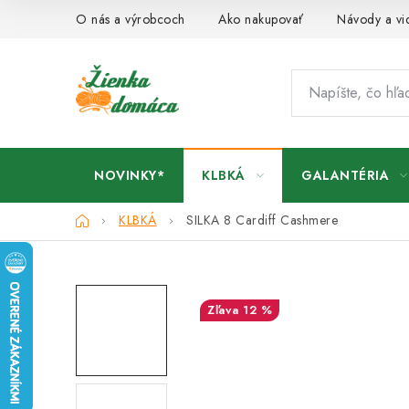
Prejsť
O nás a výrobcoch
Ako nakupovať
Návody a vi
na
obsah
NOVINKY*
KLBKÁ
GALANTÉRIA
Domov
KLBKÁ
SILKA 8 Cardiff Cashmere
12 %