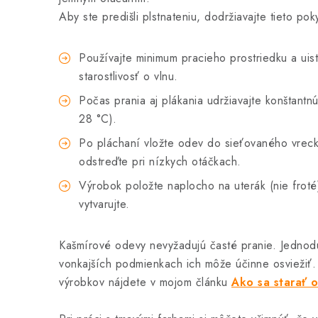
Aby ste predišli plstnateniu, dodržiavajte tieto pok
Používajte minimum pracieho prostriedku a uist
starostlivosť o vlnu.
Počas prania aj plákania udržiavajte konštantn
28 °C).
Po pláchaní vložte odev do sieťovaného vrecka
odstreďte pri nízkych otáčkach.
Výrobok položte naplocho na uterák (nie froté
vytvarujte.
Kašmírové odevy nevyžadujú časté pranie. Jednodu
vonkajších podmienkach ich môže účinne osviežiť.
výrobkov nájdete v mojom článku
Ako sa starať o