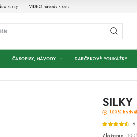
deo kurzy
VIDEO návody k ovládaniu e-shopu
Oznamy
ČASOPISY, NÁVODY
DARČEKOVÉ POUKÁŽKY
SILKY 
100% hodvá
6 
Zloženie
: 100