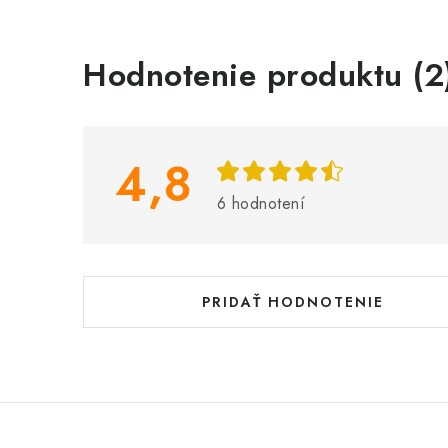
V
Hodnotenie produktu (2
ý
p
i
4,8
s
6 hodnotení
h
o
d
PRIDAŤ HODNOTENIE
n
o
t
e