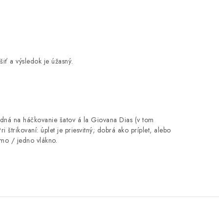
šiť a výsledok je úžasný.
odná na háčkovanie šatov á la Giovana Dias (v tom
i štrikovaní: úplet je priesvitný; dobrá ako príplet, alebo
jmo / jedno vlákno.