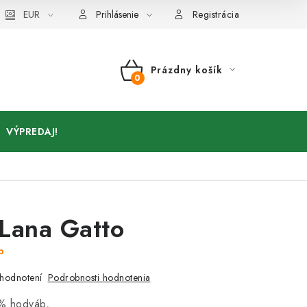
Kontakty
EUR
Prihlásenie
Registrácia
Prázdny košík
NÁKUPNÝ
KOŠÍK
VÝPREDAJ!
Lana Gatto
b
Podrobnosti hodnotenia
hodnotení
% hodváb,