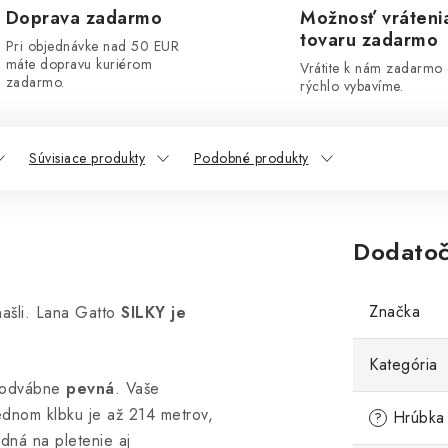
Doprava zadarmo
Možnosť vráteni
tovaru zadarmo
Pri objednávke nad 50 EUR
máte dopravu kuriérom
Vrátite k nám zadarmo
zadarmo.
rýchlo vybavíme.
Súvisiace produkty
Podobné produkty
Dodatoč
Značka
našli. Lana Gatto
SILKY je
Kategória
hodvábne
pevná
. Vaše
ednom klbku je až 214 metrov,
Hrúbka 
?
odná na pletenie aj