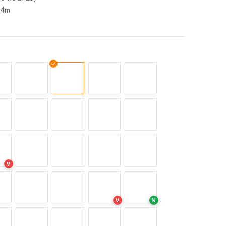
14m
V
V
N