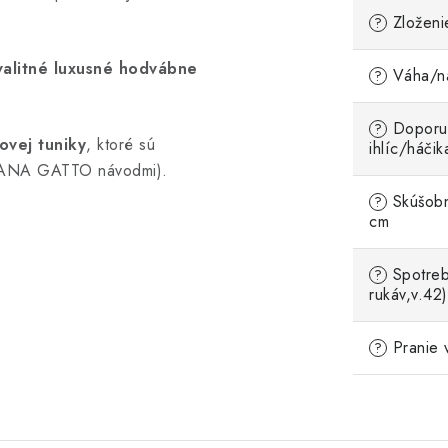
Zloženi
?
kvalitné luxusné hodvábne
Váha/ná
?
Doporu
?
ovej tuniky
, ktoré sú
ihlíc/háčik
i LANA GATTO návodmi).
Skúšobn
?
cm
Spotreb
?
rukáv,v.42)
Pranie 
?