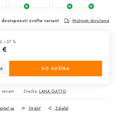
N
N
N
 dostupnosti zvoľte variant
Možnosti doručenia
ž –37 %
 €
cena:
DO KOŠÍKA
 variant
Značka:
LANA GATTO
pýtať sa
Strážiť
Zdieľať