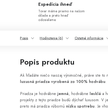
Expedícia ihneď
Tovar máme priamo na našom
sklade a preto hneď
odosielame.
Popis
Hodnotenie (6)
Ostatné informácie
Popis produktu
Ak hľadáte niečo naozaj výnimočné, práve ste to 
luxusná priadza vyrobená zo 100% hodvábu
.
Priadza je hodvábne
jemná
, hodvábne
lesklá
a 
projekty z tejto priadze budú dýchať luxusom. V j
preto má priadza výbornú
nízku spotrebu
. Je vh