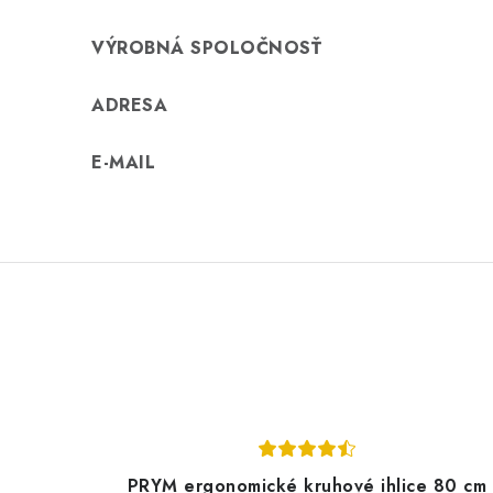
n
í
VÝROBNÁ SPOLOČNOSŤ
ADRESA
E-MAIL
PRYM ergonomické kruhové ihlice 80 cm