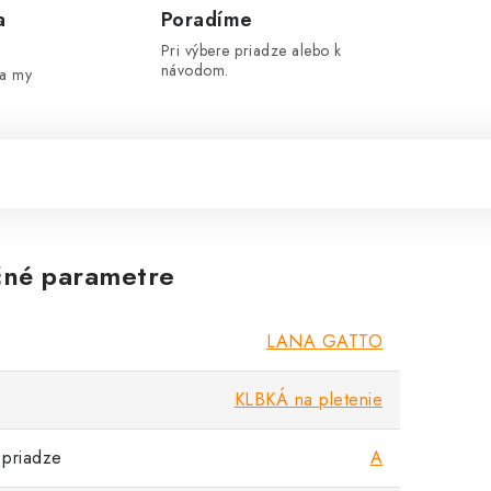
a
Poradíme
Pri výbere priadze alebo k
návodom.
 a my
né parametre
LANA GATTO
KLBKÁ na pletenie
priadze
A