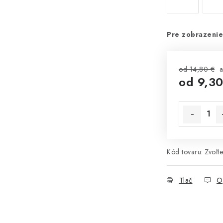
Pre zobrazenie
od 14,80 €
a
od
9,30
Jednotková 
Kód tovaru:
Zvoľte
Tlač
O