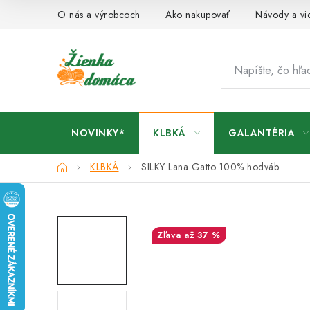
Prejsť
O nás a výrobcoch
Ako nakupovať
Návody a vi
na
obsah
NOVINKY*
KLBKÁ
GALANTÉRIA
Domov
KLBKÁ
SILKY Lana Gatto
100% hodváb
až 37 %