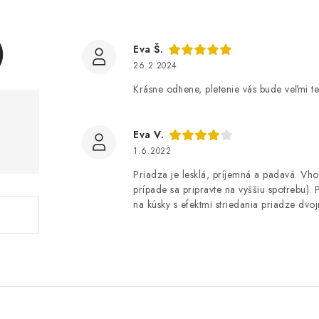
)
Eva Š.
26.2.2024
Krásne odtiene, pletenie vás bude veľmi te
Eva V.
1.6.2022
Priadza je lesklá, príjemná a padavá. Vh
prípade sa pripravte na vyššiu spotrebu). Pr
na kúsky s efektmi striedania priadze dvo