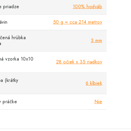
e priadze
100% hodváb
vin
50 g = cca 214 metrov
čená hrúbka
3 mm
a
á vzorka 10x10
28 očiek x 35 riadkov
a (krátky
6 klbiek
v práčke
Nie