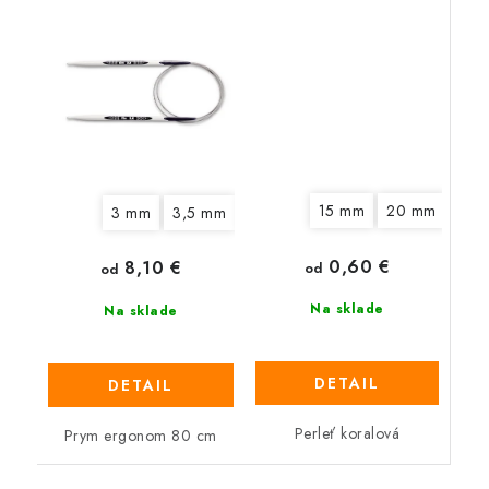
15 mm
20 mm
3 mm
3,5 mm
4 mm
4,5 mm
5 mm
6 mm
0,60 €
8,10 €
od
od
Na sklade
Na sklade
DETAIL
DETAIL
Perleť koralová
Prym ergonom 80 cm