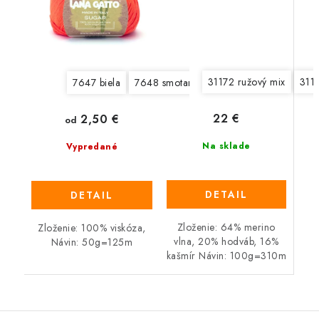
31172 ružový mix
311
7647 biela
7648 smotanová
7649 svetlá béžová
22 €
2,50 €
od
Na sklade
Vypredané
DETAIL
DETAIL
Zloženie: 64% merino
Zloženie: 100% viskóza,
vlna, 20% hodváb, 16%
Návin: 50g=125m
kašmír Návin: 100g=310m