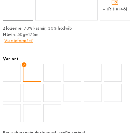
+ ďalšie (46)
Zloženie
: 70% kašmír, 30% hodváb
Návin
: 50g=176m
Viac informácií
Variant:
Pre zobrazenie dostupnosti zvoľte variant