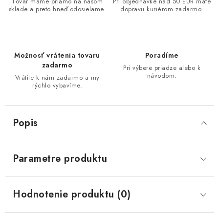
Tovar máme priamo na našom
Pri objednávke nad 50 EUR máte
sklade a preto hneď odosielame.
dopravu kuriérom zadarmo.
Možnosť vrátenia tovaru
Poradíme
zadarmo
Pri výbere priadze alebo k
návodom.
Vrátite k nám zadarmo a my
rýchlo vybavíme.
Popis
Parametre produktu
Hodnotenie produktu (0)