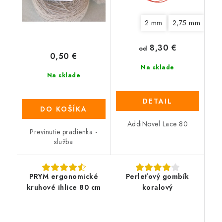
2 mm
2,75 mm
3,
8,30 €
od
0,50 €
Na sklade
Na sklade
DETAIL
DO KOŠÍKA
AddiNovel Lace 80
Previnutie pradienka -
služba
PRYM ergonomické
Perleťový gombík
kruhové ihlice 80 cm
koralový