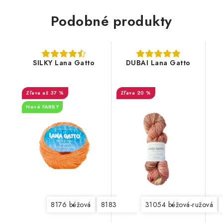
Podobné produkty
SILKY Lana Gatto
DUBAI Lana Gatto
až 37 %
20 %
Nové FARBY
8176 béžová
8183 biela
8188 nočná modrá
31054 béžová-ružová
81