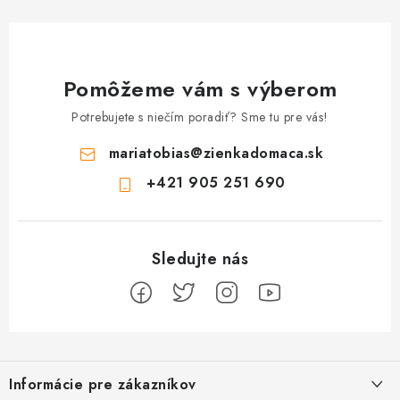
Pomôžeme vám s výberom
Potrebujete s niečím poradiť? Sme tu pre vás!
mariatobias
@
zienkadomaca.sk
+421 905 251 690
Z
á
Informácie pre zákazníkov
p