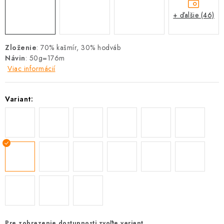
+ ďalšie (46)
Zloženie
: 70% kašmír, 30% hodváb
Návin
: 50g=176m
Viac informácií
Variant:
Pre zobrazenie dostupnosti zvoľte variant