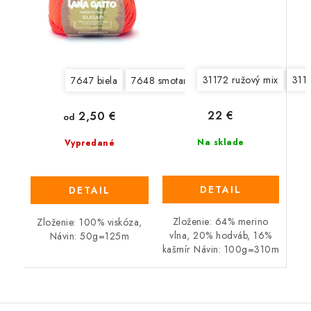
31172 ružový mix
311
7647 biela
7648 smotanová
7649 svetlá béžová
22 €
2,50 €
od
Na sklade
Vypredané
DETAIL
DETAIL
Zloženie: 64% merino
Zloženie: 100% viskóza,
vlna, 20% hodváb, 16%
Návin: 50g=125m
kašmír Návin: 100g=310m