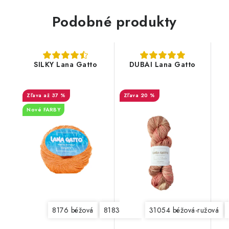
Podobné produkty
SILKY Lana Gatto
DUBAI Lana Gatto
až 37 %
20 %
Nové FARBY
8176 béžová
8183 biela
8188 nočná modrá
31054 béžová-ružová
81