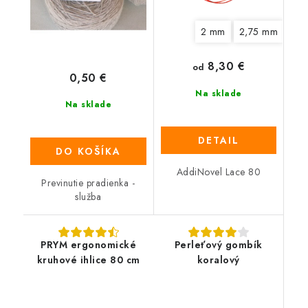
2 mm
2,75 mm
3,
8,30 €
od
0,50 €
Na sklade
Na sklade
DETAIL
DO KOŠÍKA
AddiNovel Lace 80
Previnutie pradienka -
služba
PRYM ergonomické
Perleťový gombík
kruhové ihlice 80 cm
koralový