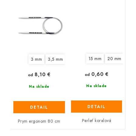
15 mm
20 mm
3 mm
3,5 mm
4 mm
4,5 mm
5 mm
6 mm
0,60 €
8,10 €
od
od
Na sklade
Na sklade
DETAIL
DETAIL
Perleť koralová
Prym ergonom 80 cm