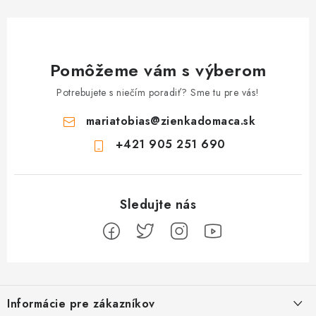
Pomôžeme vám s výberom
Potrebujete s niečím poradiť? Sme tu pre vás!
mariatobias
@
zienkadomaca.sk
+421 905 251 690
Z
á
Informácie pre zákazníkov
p