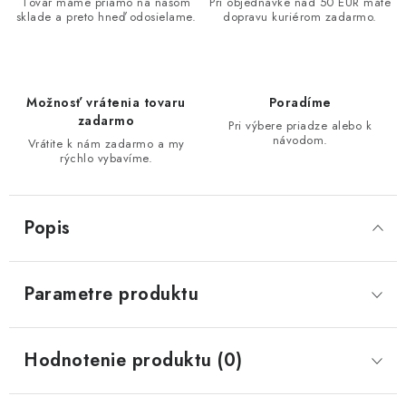
Tovar máme priamo na našom
Pri objednávke nad 50 EUR máte
sklade a preto hneď odosielame.
dopravu kuriérom zadarmo.
Možnosť vrátenia tovaru
Poradíme
zadarmo
Pri výbere priadze alebo k
návodom.
Vrátite k nám zadarmo a my
rýchlo vybavíme.
Popis
Parametre produktu
Hodnotenie produktu (0)