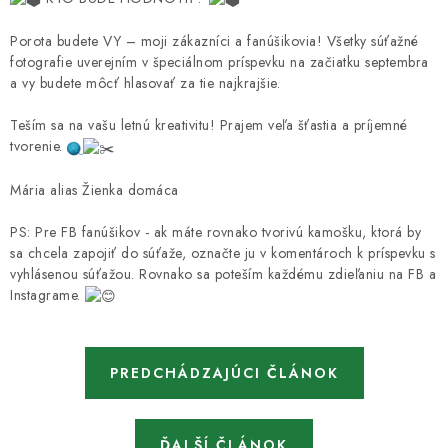
Porota budete VY – moji zákazníci a fanúšikovia! Všetky súťažné
fotografie uverejním v špeciálnom príspevku na začiatku septembra
a vy budete môcť hlasovať za tie najkrajšie.
Teším sa na vašu letnú kreativitu! Prajem veľa šťastia a príjemné
tvorenie.
Mária alias Žienka domáca
PS: Pre FB fanúšikov - ak máte rovnako tvorivú kamošku, ktorá by
sa chcela zapojiť do súťaže, označte ju v komentároch k príspevku s
vyhlásenou súťažou. Rovnako sa poteším každému zdieľaniu na FB a
Instagrame.
PREDCHÁDZAJÚCI ČLÁNOK
ĎALŠÍ ČLÁNOK