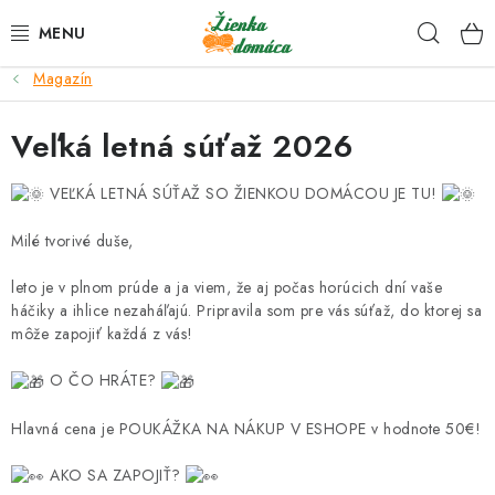
Prejsť
Hľad
na
obsah
Magazín
NOVINKY*
Veľká letná súťaž 2026
KLBKÁ
VEĽKÁ LETNÁ SÚŤAŽ SO ŽIENKOU DOMÁCOU JE TU!
GALANTÉRIA
Milé tvorivé duše,
ČASOPISY, NÁVODY
leto je v plnom prúde a ja viem, že aj počas horúcich dní vaše
háčiky a ihlice nezaháľajú. Pripravila som pre vás súťaž, do ktorej sa
DARČEKOVÉ POUKÁŽKY
môže zapojiť každá z vás!
O ČO HRÁTE?
VÝPREDAJ!
Hlavná cena je POUKÁŽKA NA NÁKUP V ESHOPE v hodnote 50€!
O nás a výrobcoch
Ako nakupovať
Návody a video kurzy
AKO SA ZAPOJIŤ?
VIDEO návody k ovládaniu e-shopu
Oznamy
Kontakty