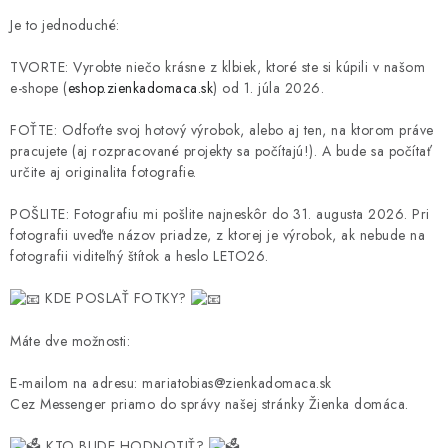
Je to jednoduché:
TVORTE: Vyrobte niečo krásne z klbiek, ktoré ste si kúpili v našom
e-shope (
eshop.zienkadomaca.sk
) od 1. júla 2026.
FOŤTE: Odfoťte svoj hotový výrobok, alebo aj ten, na ktorom práve
pracujete (aj rozpracované projekty sa počítajú!). A bude sa počítať
určite aj originalita fotografie.
POŠLITE: Fotografiu mi pošlite najneskôr do 31. augusta 2026. Pri
fotografii uveďte názov priadze, z ktorej je výrobok, ak nebude na
fotografii viditeľný štítok a heslo LETO26.
KDE POSLAŤ FOTKY?
Máte dve možnosti:
E-mailom na adresu: mariatobias@zienkadomaca.sk
Cez Messenger priamo do správy našej stránky Žienka domáca.
KTO BUDE HODNOTIŤ?