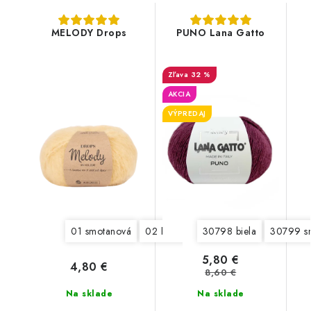
MELODY Drops
PUNO Lana Gatto
32 %
AKCIA
VÝPREDAJ
01 smotanová
02 hmla
03 perlovo šedá
30798 biela
30799 s
04 še
5,80 €
4,80 €
8,60 €
Na sklade
Na sklade