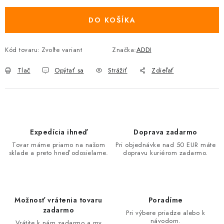
DO KOŠÍKA
Kód tovaru:
Zvoľte variant
Značka:
ADDI
Tlač
Opýtať sa
Strážiť
Zdieľať
Expedícia ihneď
Doprava zadarmo
Tovar máme priamo na našom
Pri objednávke nad 50 EUR máte
sklade a preto hneď odosielame.
dopravu kuriérom zadarmo.
Možnosť vrátenia tovaru
Poradíme
zadarmo
Pri výbere priadze alebo k
návodom.
Vrátite k nám zadarmo a my