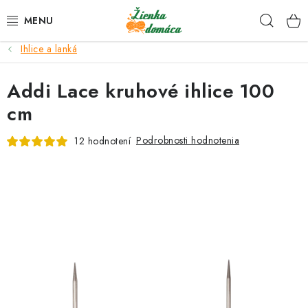
Prejsť
Hľad
na
obsah
Ihlice a lanká
NOVINKY*
Addi Lace kruhové ihlice 100
KLBKÁ
cm
GALANTÉRIA
Podrobnosti hodnotenia
12 hodnotení
ČASOPISY, NÁVODY
DARČEKOVÉ POUKÁŽKY
VÝPREDAJ!
O nás a výrobcoch
Ako nakupovať
Návody a video kurzy
VIDEO návody k ovládaniu e-shopu
Oznamy
Kontakty