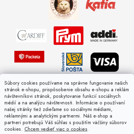
Obchodné podmienky
Vernostné zľavy
Ochrana osobných údajov
Strážny pes postráži
Žiadosť dotknutej osoby
Pletený slovník anglicky-česky
Pletený slovník česky-anglicky
Súbory cookies používame na správne fungovanie našich
stránok e-shopu, prispôsobenie obsahu e-shopu a reklám
návštevníkovi stránok, poskytovanie funkcií sociálnych
médií a na analýzu návštevnosti. Informácie o používaní
našej stránky tiež zdieľame so sociálnymi médiami,
reklamnými a analytickými partnermi. Náš e-shop a
partneri potrebujú Váš súhlas s použitím väčšiny súborov
cookies.
Chcem vedieť viac o cookies
.