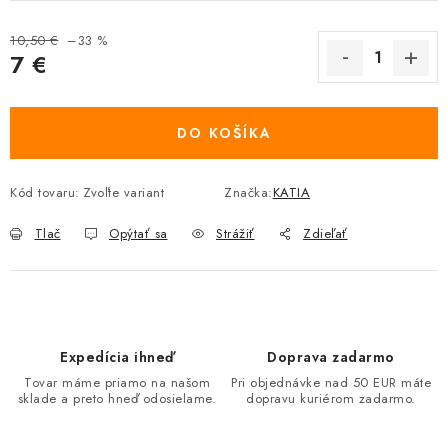
10,50 €
–33 %
7 €
Jednotková cena:
DO KOŠÍKA
Kód tovaru:
Zvoľte variant
Značka:
KATIA
Tlač
Opýtať sa
Strážiť
Zdieľať
Expedícia ihneď
Doprava zadarmo
Tovar máme priamo na našom
Pri objednávke nad 50 EUR máte
sklade a preto hneď odosielame.
dopravu kuriérom zadarmo.