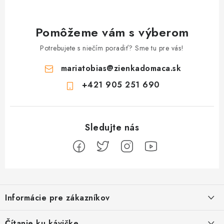
Pomôžeme vám s výberom
Potrebujete s niečím poradiť? Sme tu pre vás!
mariatobias
@
zienkadomaca.sk
+421 905 251 690
Z
á
Informácie pre zákazníkov
p
ä
Ako sa registrovať
Čítanie ku kávičke