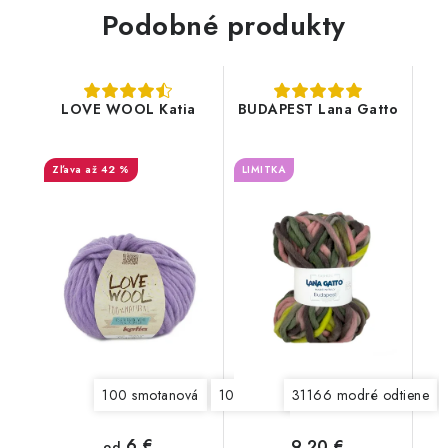
Podobné produkty
LOVE WOOL Katia
BUDAPEST Lana Gatto
až 42 %
LIMITKA
100 smotanová
101 svetlá béžová
31166 modré odtiene
102 šedobéžov
6 €
9,20 €
od