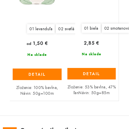
01 biela
02 smotanov
01 levanduľa
02 svetlá modrá
03 mätovo zelená 
2,85 €
1,50 €
od
Na sklade
Na sklade
DETAIL
DETAIL
Zloženie: 53% bavlna, 47%
Zloženie: 100% bavlna,
ľanNávin: 50g=85m
Návin: 50g=100m