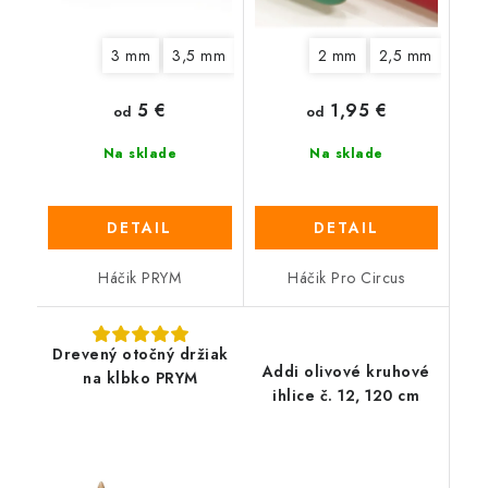
3 mm
3,5 mm
4,5 mm
2 mm
5 mm
2,5 mm
6 mm
7 mm
3 m
5 €
1,95 €
od
od
Na sklade
Na sklade
DETAIL
DETAIL
Háčik PRYM
Háčik Pro Circus
Drevený otočný držiak
Addi olivové kruhové
na klbko PRYM
ihlice č. 12, 120 cm