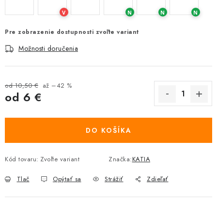
V
N
N
N
Pre zobrazenie dostupnosti zvoľte variant
Možnosti doručenia
od 10,50 €
až –42 %
od
6 €
Jednotková cena:
DO KOŠÍKA
Kód tovaru:
Zvoľte variant
Značka:
KATIA
Tlač
Opýtať sa
Strážiť
Zdieľať