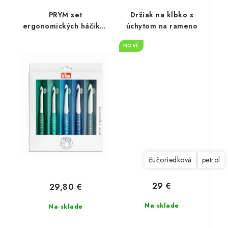
PRYM set
Držiak na klbko s
ergonomických háčikov
úchytom na rameno
7-12 mm
NOVÉ
čučoriedková
petrol
29 €
29,80 €
Na sklade
Na sklade