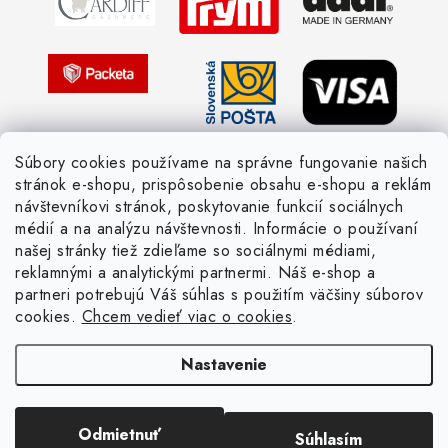
Žiadosť dotknutej osoby
Pletený slovník anglicky-česky
Pletený slovník česky-anglicky
Súbory cookies používame na správne fungovanie našich
stránok e-shopu, prispôsobenie obsahu e-shopu a reklám
návštevníkovi stránok, poskytovanie funkcií sociálnych
médií a na analýzu návštevnosti. Informácie o používaní
našej stránky tiež zdieľame so sociálnymi médiami,
reklamnými a analytickými partnermi. Náš e-shop a
partneri potrebujú Váš súhlas s použitím väčšiny súborov
cookies.
Chcem vedieť viac o cookies
.
Nastavenie
Copyright 2026
Žienka domáca
. Všetky práva vyhradené.
Upraviť nastavenie
cookies
Vytvoril Shoptet
Odmietnuť
Súhlasím