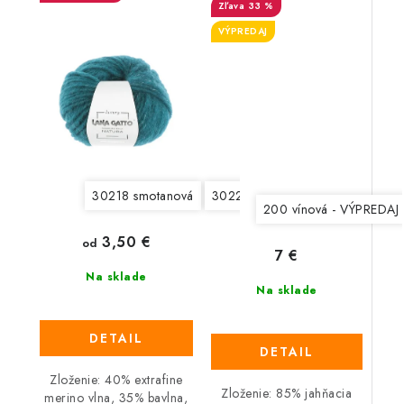
33 %
VÝPREDAJ
30218 smotanová
30220 svetlá šedobéžová
3022
200 vínová - VÝPREDAJ
3,50 €
od
7 €
Na sklade
Na sklade
DETAIL
DETAIL
Zloženie: 40% extrafine
Zloženie: 85% jahňacia
merino vlna, 35% bavlna,