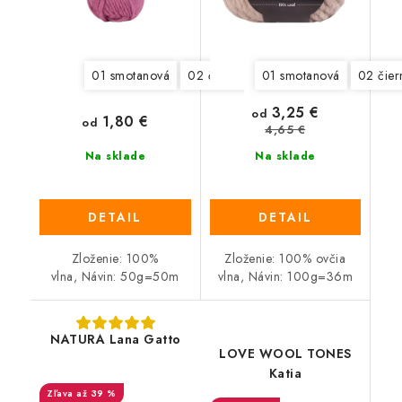
01 smotanová
02 čierna
03 tmavá hnedá
01 smotanová
02 čier
05 ty
3,25 €
od
1,80 €
od
4,65 €
Na sklade
Na sklade
DETAIL
DETAIL
Zloženie: 100%
Zloženie: 100% ovčia
vlna, Návin: 50g=50m
vlna, Návin: 100g=36m
NATURA Lana Gatto
LOVE WOOL TONES
Katia
až 39 %