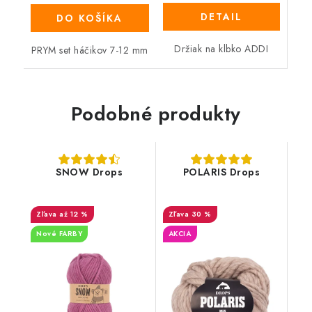
DETAIL
DO KOŠÍKA
Držiak na klbko ADDI
PRYM set háčikov 7-12 mm
Podobné produkty
SNOW Drops
POLARIS Drops
až 12 %
30 %
Nové FARBY
AKCIA