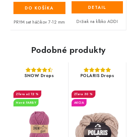
DETAIL
DO KOŠÍKA
Držiak na klbko ADDI
PRYM set háčikov 7-12 mm
Podobné produkty
SNOW Drops
POLARIS Drops
až 12 %
30 %
Nové FARBY
AKCIA