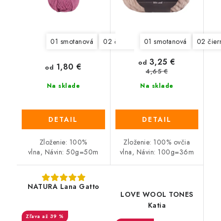
01 smotanová
02 čierna
03 tmavá hnedá
01 smotanová
02 čier
05 ty
3,25 €
od
1,80 €
od
4,65 €
Na sklade
Na sklade
DETAIL
DETAIL
Zloženie: 100%
Zloženie: 100% ovčia
vlna, Návin: 50g=50m
vlna, Návin: 100g=36m
NATURA Lana Gatto
LOVE WOOL TONES
Katia
až 39 %