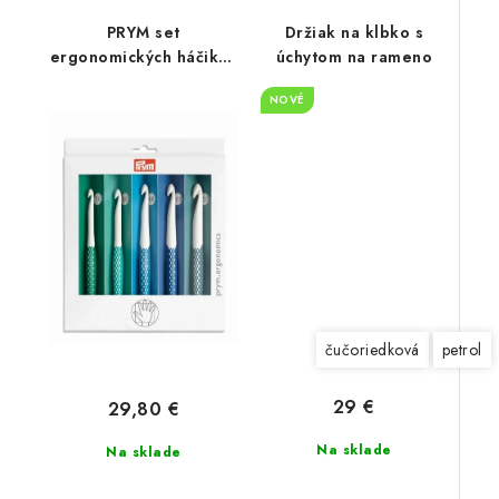
PRYM set
Držiak na klbko s
ergonomických háčikov
úchytom na rameno
7-12 mm
NOVÉ
čučoriedková
petrol
29 €
29,80 €
Na sklade
Na sklade