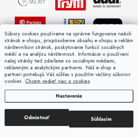
Žiadosť dotknutej osoby
Pletený slovník anglicky-česky
Pletený slovník česky-anglicky
Súbory cookies používame na správne fungovanie našich
stránok e-shopu, prispôsobenie obsahu e-shopu a reklám
návštevníkovi stránok, poskytovanie funkcií sociálnych
médií a na analýzu návštevnosti. Informácie o používaní
našej stránky tiež zdieľame so sociálnymi médiami,
reklamnými a analytickými partnermi. Náš e-shop a
partneri potrebujú Váš súhlas s použitím väčšiny súborov
cookies.
Chcem vedieť viac o cookies
.
Nastavenie
Copyright 2026
Žienka domáca
. Všetky práva vyhradené.
Upraviť nastavenie
Odmietnuť
Súhlasím
cookies
Vytvoril Shoptet