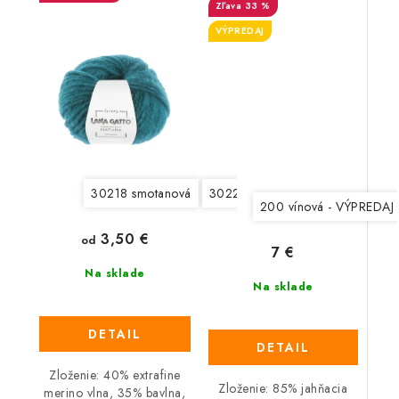
33 %
VÝPREDAJ
30218 smotanová
30220 svetlá šedobéžová
3022
200 vínová - VÝPREDAJ
3,50 €
od
7 €
Na sklade
Na sklade
DETAIL
DETAIL
Zloženie: 40% extrafine
Zloženie: 85% jahňacia
merino vlna, 35% bavlna,