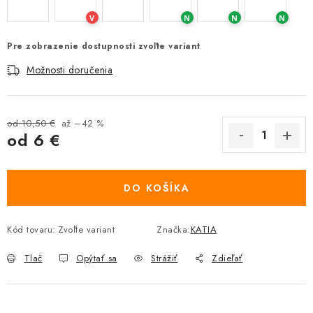
V
N
N
N
Pre zobrazenie dostupnosti zvoľte variant
Možnosti doručenia
od 10,50 €
až –42 %
od
6 €
Jednotková cena:
DO KOŠÍKA
Kód tovaru:
Zvoľte variant
Značka:
KATIA
Tlač
Opýtať sa
Strážiť
Zdieľať