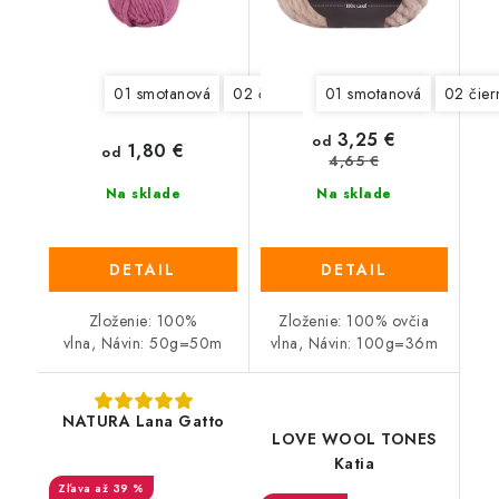
01 smotanová
02 čierna
03 tmavá hnedá
01 smotanová
02 čier
05 ty
3,25 €
od
1,80 €
od
4,65 €
Na sklade
Na sklade
DETAIL
DETAIL
Zloženie: 100%
Zloženie: 100% ovčia
vlna, Návin: 50g=50m
vlna, Návin: 100g=36m
NATURA Lana Gatto
LOVE WOOL TONES
Katia
až 39 %