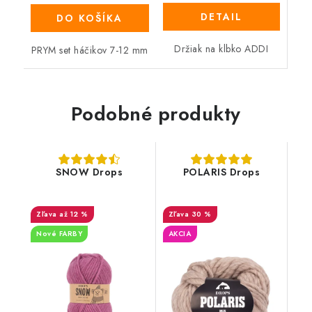
DETAIL
DO KOŠÍKA
Držiak na klbko ADDI
PRYM set háčikov 7-12 mm
Podobné produkty
SNOW Drops
POLARIS Drops
až 12 %
30 %
Nové FARBY
AKCIA