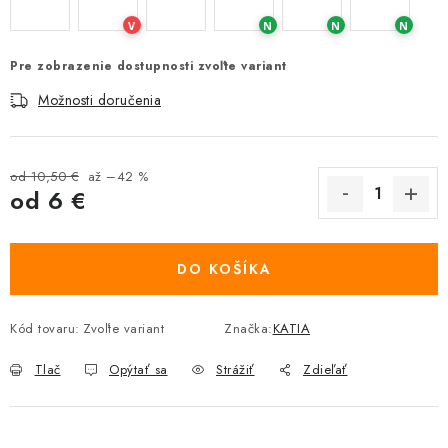
V
N
N
N
Pre zobrazenie dostupnosti zvoľte variant
Možnosti doručenia
od 10,50 €
až –42 %
od
6 €
Jednotková cena:
DO KOŠÍKA
Kód tovaru:
Zvoľte variant
Značka:
KATIA
Tlač
Opýtať sa
Strážiť
Zdieľať