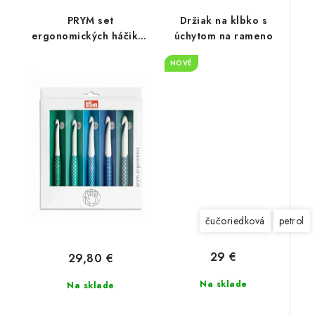
PRYM set
Držiak na klbko s
ergonomických háčikov
úchytom na rameno
7-12 mm
NOVÉ
čučoriedková
petrol
29 €
29,80 €
Na sklade
Na sklade