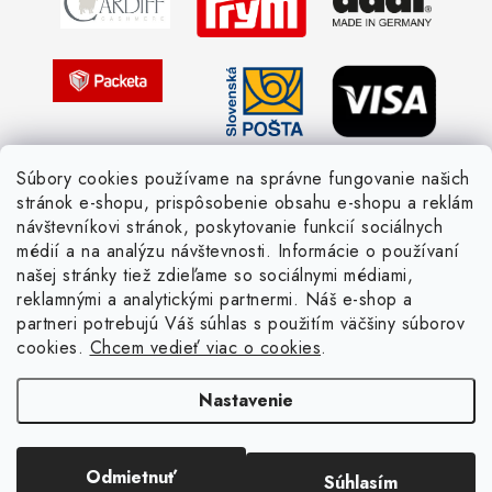
Žiadosť dotknutej osoby
Pletený slovník anglicky-česky
Pletený slovník česky-anglicky
Súbory cookies používame na správne fungovanie našich
stránok e-shopu, prispôsobenie obsahu e-shopu a reklám
návštevníkovi stránok, poskytovanie funkcií sociálnych
médií a na analýzu návštevnosti. Informácie o používaní
našej stránky tiež zdieľame so sociálnymi médiami,
reklamnými a analytickými partnermi. Náš e-shop a
partneri potrebujú Váš súhlas s použitím väčšiny súborov
cookies.
Chcem vedieť viac o cookies
.
Nastavenie
Copyright 2026
Žienka domáca
. Všetky práva vyhradené.
Upraviť nastavenie
cookies
Vytvoril Shoptet
Odmietnuť
Súhlasím