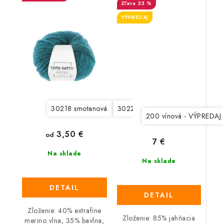
33 %
VÝPREDAJ
30218 smotanová
30220 svetlá šedobéžová
3022
200 vínová - VÝPREDAJ
3,50 €
od
7 €
Na sklade
Na sklade
DETAIL
DETAIL
Zloženie: 40% extrafine
Zloženie: 85% jahňacia
merino vlna, 35% bavlna,