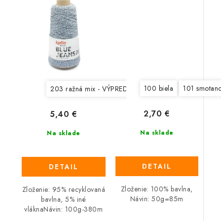
100 biela
101 smotan
203 ražná mix - VÝPREDAJ
2,70 €
5,40 €
Na sklade
Na sklade
DETAIL
DETAIL
Zloženie: 100% bavlna,
Zloženie: 95% recyklovaná
Návin: 50g=85m
bavlna, 5% iné
vláknaNávin: 100g-380m