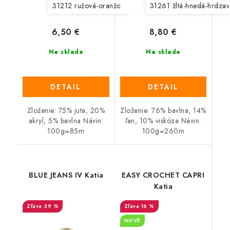
31212 ružová-oranžová
31213 hnedá-petrol
31261 žltá-hnedá-hrdzav
31214
6,50 €
8,80 €
Na sklade
Na sklade
DETAIL
DETAIL
Zloženie: 75% juta, 20%
Zloženie: 76% bavlna, 14%
akryl, 5% bavlna Návin:
ľan, 10% viskóza Návin:
100g=85m
100g=260m
BLUE JEANS IV Katia
EASY CROCHET CAPRI
Katia
39 %
16 %
NOVÉ