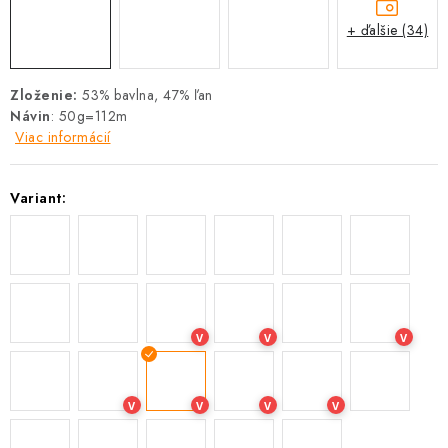
+ ďalšie (34)
Zloženie:
53% bavlna, 47% ľan
Návin
: 50g=112m
Viac informácií
Variant:
V
V
V
V
V
V
V