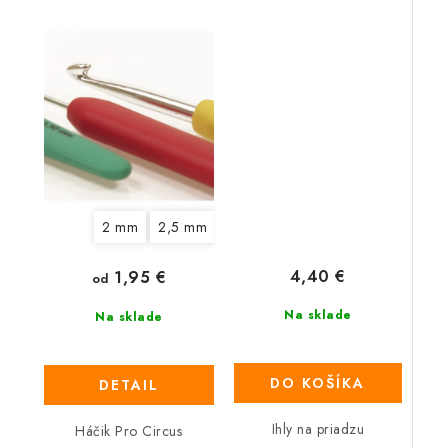
2 mm
2,5 mm
3 mm
3,5 mm
4 mm
4,5 
4,40 €
1,95 €
od
Na sklade
Na sklade
DO KOŠÍKA
DETAIL
Ihly na priadzu
Háčik Pro Circus