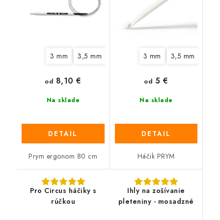
3 mm
3,5 mm
4 mm
4,5 mm
3 mm
3,5 mm
5 mm
6 mm
4,5
8,10 €
5 €
od
od
Na sklade
Na sklade
DETAIL
DETAIL
Prym ergonom 80 cm
Háčik PRYM
Pro Circus háčiky s
Ihly na zošívanie
rúčkou
pleteniny - mosadzné