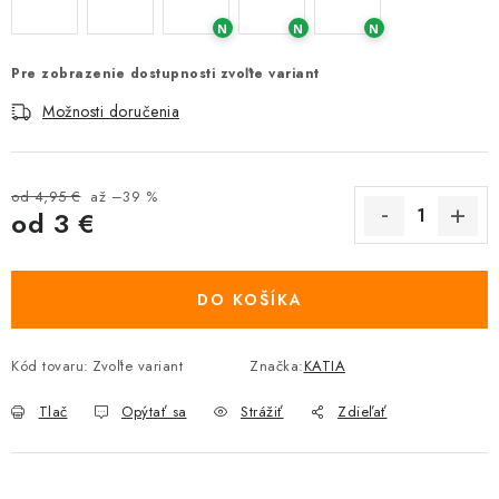
N
N
N
Pre zobrazenie dostupnosti zvoľte variant
Možnosti doručenia
od 4,95 €
až –39 %
od
3 €
Jednotková cena:
DO KOŠÍKA
Kód tovaru:
Zvoľte variant
Značka:
KATIA
Tlač
Opýtať sa
Strážiť
Zdieľať