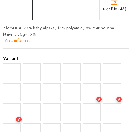
+ ďalšie (43)
Zloženie
: 74% baby alpaka, 18% polyamid, 8% merino vlna
Návin
: 50g=190m
Viac informácií
Variant:
V
V
V