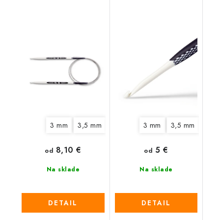
3 mm
3,5 mm
4 mm
4,5 mm
3 mm
3,5 mm
5 mm
6 mm
4,5
8,10 €
5 €
od
od
Na sklade
Na sklade
DETAIL
DETAIL