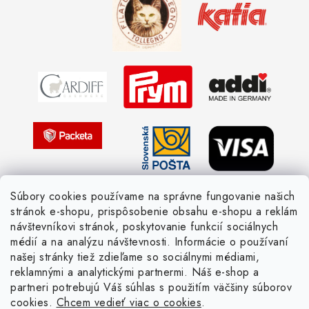
Ako sa orientovať v hrúbke priadzí
Obchodné podmienky
Vernostné zľavy
Ochrana osobných údajov
Strážny pes postráži
Žiadosť dotknutej osoby
Pletený slovník anglicky-česky
Pletený slovník česky-anglicky
Súbory cookies používame na správne fungovanie našich
stránok e-shopu, prispôsobenie obsahu e-shopu a reklám
návštevníkovi stránok, poskytovanie funkcií sociálnych
médií a na analýzu návštevnosti. Informácie o používaní
našej stránky tiež zdieľame so sociálnymi médiami,
reklamnými a analytickými partnermi. Náš e-shop a
partneri potrebujú Váš súhlas s použitím väčšiny súborov
cookies.
Chcem vedieť viac o cookies
.