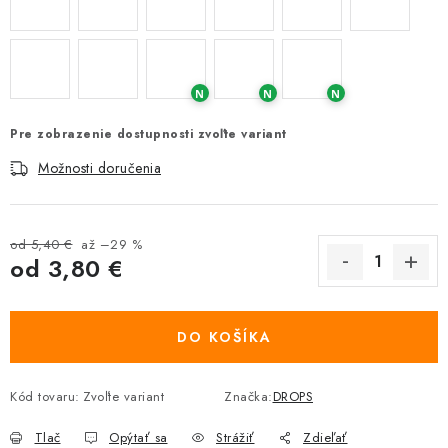
N
N
N
Pre zobrazenie dostupnosti zvoľte variant
Možnosti doručenia
od 5,40 €
až –29 %
od
3,80 €
Jednotková cena:
DO KOŠÍKA
Kód tovaru:
Zvoľte variant
Značka:
DROPS
Tlač
Opýtať sa
Strážiť
Zdieľať