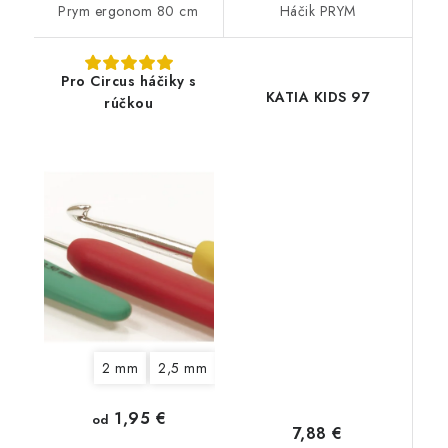
Prym ergonom 80 cm
Háčik PRYM
Pro Circus háčiky s
KATIA KIDS 97
rúčkou
2 mm
2,5 mm
3 mm
3,5 mm
4 mm
4,5 
1,95 €
od
7,88 €