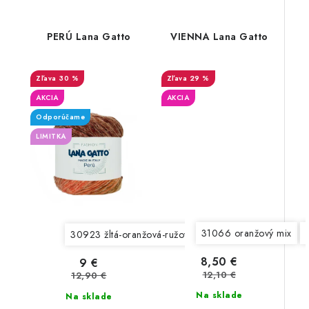
PERÚ Lana Gatto
VIENNA Lana Gatto
30 %
29 %
AKCIA
AKCIA
Odporúčame
LIMITKA
31066 oranžový mix
30923 žltá-oranžová-ružová
30924 staroružová-fial
8,50 €
9 €
12,10 €
12,90 €
Na sklade
Na sklade