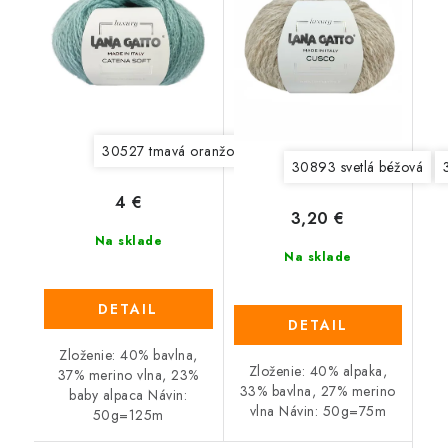
30527 tmavá oranžová
30530 modrá
30536 svet
30893 svetlá béžová
4 €
3,20 €
Na sklade
Na sklade
DETAIL
DETAIL
Zloženie: 40% bavlna,
Zloženie: 40% alpaka,
37% merino vlna, 23%
33% bavlna, 27% merino
baby alpaca Návin:
vlna Návin: 50g=75m
50g=125m