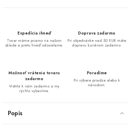
Expedícia ihneď
Doprava zadarmo
Tovar máme priamo na našom
Pri objednávke nad 50 EUR máte
sklade a preto hneď odosielame.
dopravu kuriérom zadarmo.
Možnosť vrátenia tovaru
Poradíme
zadarmo
Pri výbere priadze alebo k
návodom.
Vrátite k nám zadarmo a my
rýchlo vybavíme.
Popis