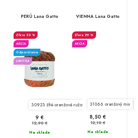
PERÚ Lana Gatto
VIENNA Lana Gatto
30 %
29 %
AKCIA
AKCIA
Odporúčame
LIMITKA
31066 oranžový mix
30923 žltá-oranžová-ružová
30924 staroružová-fial
8,50 €
9 €
12,10 €
12,90 €
Na sklade
Na sklade