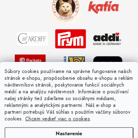
Ako sa orientovať v hrúbke priadzí
Obchodné podmienky
Vernostné zľavy
Ochrana osobných údajov
Strážny pes postráži
Žiadosť dotknutej osoby
Pletený slovník anglicky-česky
Pletený slovník česky-anglicky
Súbory cookies používame na správne fungovanie našich
stránok e-shopu, prispôsobenie obsahu e-shopu a reklám
návštevníkovi stránok, poskytovanie funkcií sociálnych
médií a na analýzu návštevnosti. Informácie o používaní
našej stránky tiež zdieľame so sociálnymi médiami,
reklamnými a analytickými partnermi. Náš e-shop a
partneri potrebujú Váš súhlas s použitím väčšiny súborov
cookies.
Chcem vedieť viac o cookies
.
Nastavenie