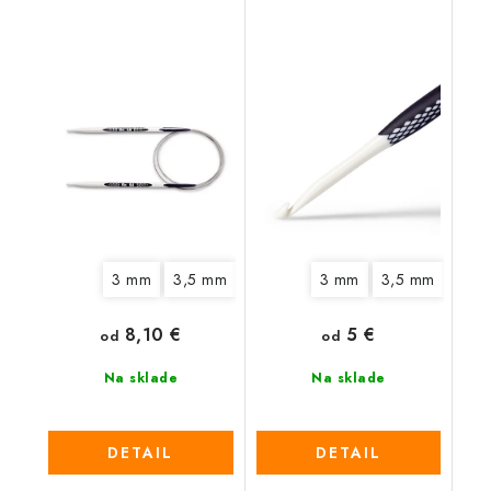
3 mm
3,5 mm
4 mm
4,5 mm
3 mm
3,5 mm
5 mm
6 mm
4,5
8,10 €
5 €
od
od
Na sklade
Na sklade
DETAIL
DETAIL