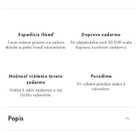
Expedícia ihneď
Doprava zadarmo
Tovar máme priamo na našom
Pri objednávke nad 50 EUR máte
sklade a preto hneď odosielame.
dopravu kuriérom zadarmo.
Možnosť vrátenia tovaru
Poradíme
zadarmo
Pri výbere priadze alebo k
návodom.
Vrátite k nám zadarmo a my
rýchlo vybavíme.
Popis