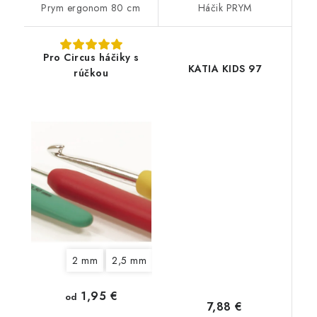
Prym ergonom 80 cm
Háčik PRYM
Pro Circus háčiky s
KATIA KIDS 97
rúčkou
2 mm
2,5 mm
3 mm
3,5 mm
4 mm
4,5 
1,95 €
od
7,88 €