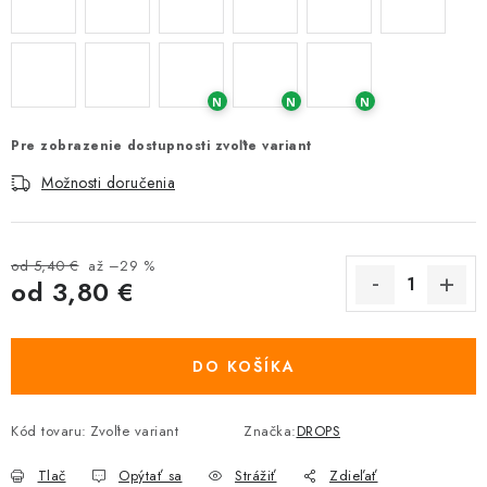
N
N
N
Pre zobrazenie dostupnosti zvoľte variant
Možnosti doručenia
od 5,40 €
až –29 %
od
3,80 €
Jednotková cena:
DO KOŠÍKA
Kód tovaru:
Zvoľte variant
Značka:
DROPS
Tlač
Opýtať sa
Strážiť
Zdieľať