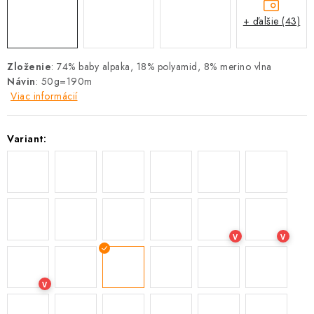
+ ďalšie (43)
Zloženie
: 74% baby alpaka, 18% polyamid, 8% merino vlna
Návin
: 50g=190m
Viac informácií
Variant:
V
V
V