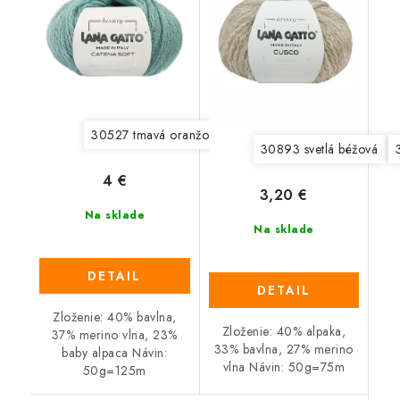
30527 tmavá oranžová
30530 modrá
30536 svet
30893 svetlá béžová
4 €
3,20 €
Na sklade
Na sklade
DETAIL
DETAIL
Zloženie: 40% bavlna,
Zloženie: 40% alpaka,
37% merino vlna, 23%
33% bavlna, 27% merino
baby alpaca Návin:
vlna Návin: 50g=75m
50g=125m