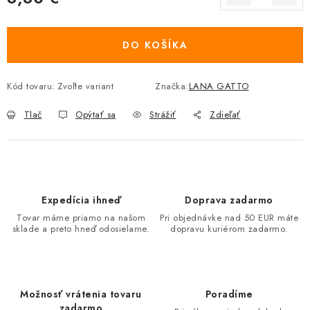
Jednotková cena:
DO KOŠÍKA
Kód tovaru:
Zvoľte variant
Značka:
LANA GATTO
Tlač
Opýtať sa
Strážiť
Zdieľať
Expedícia ihneď
Doprava zadarmo
Tovar máme priamo na našom
Pri objednávke nad 50 EUR máte
sklade a preto hneď odosielame.
dopravu kuriérom zadarmo.
Možnosť vrátenia tovaru
Poradíme
zadarmo