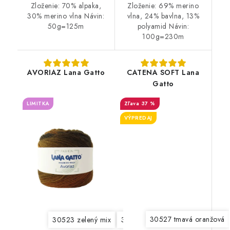
Zloženie: 70% alpaka,
Zloženie: 69% merino
30% merino vlna Návin:
vlna, 24% bavlna, 13%
50g=125m
polyamid Návin:
100g=230m
AVORIAZ Lana Gatto
CATENA SOFT Lana
Gatto
LIMITKA
37 %
VÝPREDAJ
30527 tmavá oranžová
30523 zelený mix
30526 červený mix