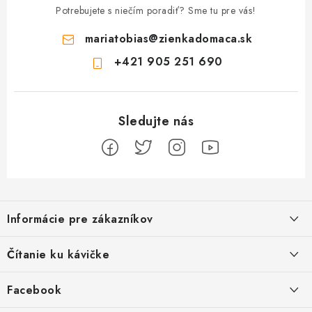
Potrebujete s niečím poradiť? Sme tu pre vás!
mariatobias
@
zienkadomaca.sk
+421 905 251 690
Z
á
Informácie pre zákazníkov
p
ä
Ako sa registrovať
Čítanie ku kávičke
t
Ako vrátiť tovar
i
Ako to u nás funguje
Facebook
e
Postup pri reklamácii
Kedy odosielame balíky