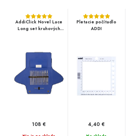
AddiClick Novel Lace
Pletacie počítadlo
Long set kruhových
ADDI
vymeniteľných ihlíc
108 €
4,40 €
Nie je na sklade
Na sklade