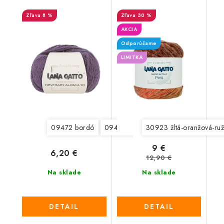
8 %
30 %
AKCIA
Odporúčame
LIMITKA
09472 bordó
09475 šedá
30923 žltá-oranžová-ru
09476 tmavá šedá
9 €
6,20 €
12,90 €
Na sklade
Na sklade
DETAIL
DETAIL