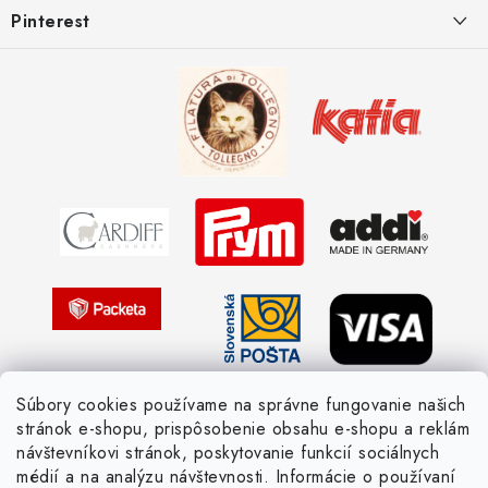
Pinterest
Spôsoby doručenia a ceny
Kombinácie DROPS priadzí
Kedy objednáme nový tovar
Ako sa orientovať v hrúbke priadzí
Obchodné podmienky
Vernostné zľavy
Ochrana osobných údajov
Strážny pes postráži
Žiadosť dotknutej osoby
Pletený slovník anglicky-česky
Pletený slovník česky-anglicky
Súbory cookies používame na správne fungovanie našich
stránok e-shopu, prispôsobenie obsahu e-shopu a reklám
návštevníkovi stránok, poskytovanie funkcií sociálnych
médií a na analýzu návštevnosti. Informácie o používaní