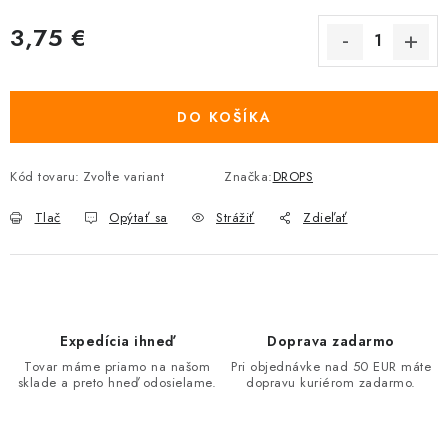
3,75 €
Jednotková cena:
DO KOŠÍKA
Kód tovaru:
Zvoľte variant
Značka:
DROPS
Tlač
Opýtať sa
Strážiť
Zdieľať
Expedícia ihneď
Doprava zadarmo
Tovar máme priamo na našom
Pri objednávke nad 50 EUR máte
sklade a preto hneď odosielame.
dopravu kuriérom zadarmo.