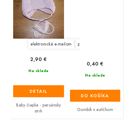
elektronická e-mailom
papierová na adresu
2,90 €
0,40 €
Na sklade
Na sklade
DETAIL
DO KOŠÍKA
Baby čiapka - peruánsky
Gombík s autíčkom
strih