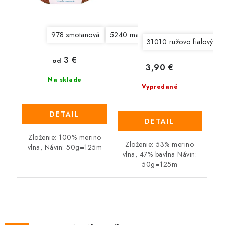
978 smotanová
5240 magenta
5281 veľmi svetlá
31010 ružovo fialový mi
3 €
od
3,90 €
Na sklade
Vypredané
DETAIL
DETAIL
Zloženie: 100% merino
Zloženie: 53% merino
vlna, Návin: 50g=125m
vlna, 47% bavlna Návin:
50g=125m