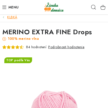
Prejsť
Hľad
na
obsah
KLBKÁ
NOVINKY*
MERINO EXTRA FINE Drops
KLBKÁ
100% merino vlna
GALANTÉRIA
Podrobnosti hodnotenia
84 hodnotení
ČASOPISY, NÁVODY
TOP podľa Vás
DARČEKOVÉ POUKÁŽKY
VÝPREDAJ!
O nás a výrobcoch
Ako nakupovať
Návody a video kurzy
VIDEO návody k ovládaniu e-shopu
Oznamy
Kontakty