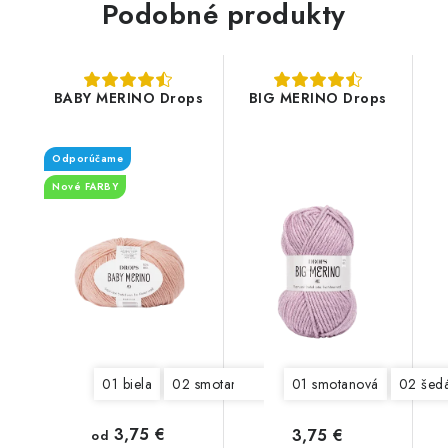
Podobné produkty
BABY MERINO Drops
BIG MERINO Drops
Odporúčame
Nové FARBY
01 biela
02 smotanová
03 maslová
01 smotanová
04 svetlá žl
02 šed
3,75 €
3,75 €
od