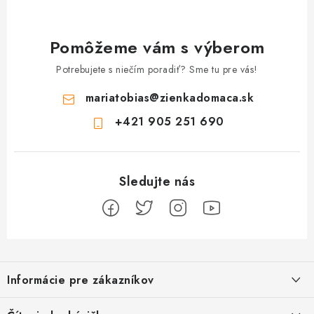
Pomôžeme vám s výberom
Potrebujete s niečím poradiť? Sme tu pre vás!
mariatobias
@
zienkadomaca.sk
+421 905 251 690
Z
á
Informácie pre zákazníkov
p
ä
Ako sa registrovať